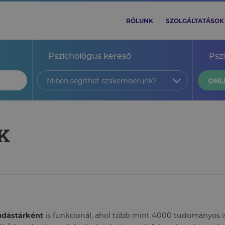
RÓLUNK
SZOLGÁLTATÁSOK
Pszichológus kereső
Psz
Miben segíthet szakemberünk?
ONL
ÉK
tudástárként
is funkcionál, ahol több mint 4000 tudományos ism