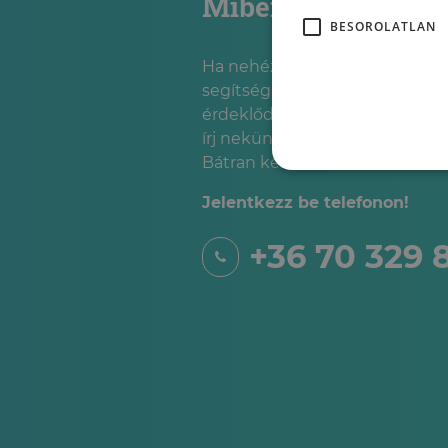
Miben segíthetün
BESOROLATLAN
Ha nehéz élethelyzetbe kerülté
segítségre lenne szükséged, v
érdeklődnél szolgáltatásainkka
írj nekünk, és mi felvesszük ve
Bátran keress minket telefonon
Jelentkezz be telefonon!
+36 70 329 