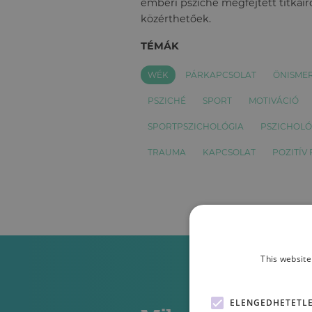
emberi psziché megfejtett titkairó
közérthetőek.
TÉMÁK
WÉK
PÁRKAPCSOLAT
ÖNISME
PSZICHÉ
SPORT
MOTIVÁCIÓ
SPORTPSZICHOLÓGIA
PSZICHOL
TRAUMA
KAPCSOLAT
POZITÍV
This website
ELENGEDHETETL