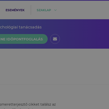
ESEMÉNYEK
SZAKLAP
ichológiai tanácsadás
INE IDŐPONTFOGLALÁS
eretterjesztő cikket találsz az