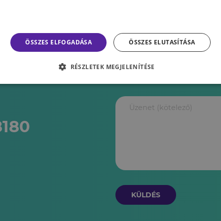
k?
l és úgy érzed,
ÖSSZES ELFOGADÁSA
ÖSSZES ELUTASÍTÁSA
agy esetleg csak
l kapcsolatban,
RÉSZLETEK MEGJELENÍTÉSE
led a kapcsolatot.
 is!
8180
KÜLDÉS