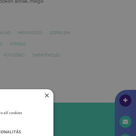
apokon állnak, mégis
SALÁD
MEGKÜZDÉS
SZERELEM
S
STRESSZ
FÜGGŐSÉG
ÖNÉRTÉKELÉS
×
o all cookies
IONALITÁS