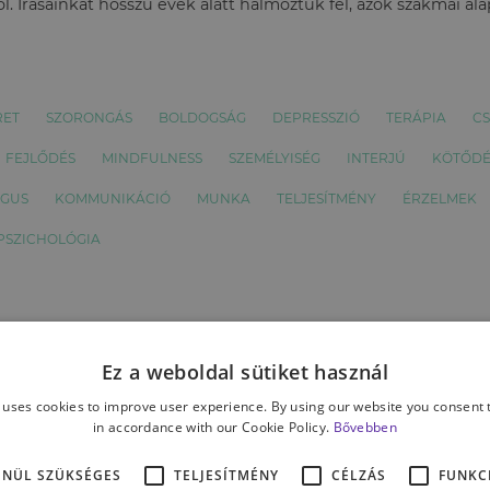
l. Írásainkat hosszú évek alatt halmoztuk fel, azok szakmai al
RET
SZORONGÁS
BOLDOGSÁG
DEPRESSZIÓ
TERÁPIA
C
FEJLŐDÉS
MINDFULNESS
SZEMÉLYISÉG
INTERJÚ
KÖTŐDÉ
ÓGUS
KOMMUNIKÁCIÓ
MUNKA
TELJESÍTMÉNY
ÉRZELMEK
 PSZICHOLÓGIA
Ez a weboldal sütiket használ
 uses cookies to improve user experience. By using our website you consent t
in accordance with our Cookie Policy.
Bővebben
ENÜL SZÜKSÉGES
TELJESÍTMÉNY
CÉLZÁS
FUNKC