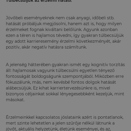
Túlbecsüljük az érzelmi hatást
Jövőbeli eseményeknek nem csak anyagi, időbeli stb.
hatását próbáljuk megjósolni, hanem azt is, hogy milyen
érzelmeket fognak kiváltani belőlünk. Agyunk azonban
ezen a téren is hajlamos tévedni, így gyakran túlbecsüljük
egy adott karrieresemény érzelmi következményét, akár
pozitív, akár negatív hatásra számítunk.
A jelenség hátterében gyakran ismét egy kognitív torzítás
áll: hajlamosak vagyunk túlbecsülni egyetlen tényező
fontosságát boldogságunk szempontjából. Miközben erre
fókuszálunk, más, nem kevésbé fontos dolgok hatását
alábecsüljük. Ez kihat karriertervezésünkre is, mivel
bizonyos céljainkat sokkal lényegesebbként kezeljük, mint
másokat.
Érzelmeinkkel kapcsolatos jóslataink azért is pontatlanok,
mert szinte lehetetlen a jelen szűrője nélkül látnunk a
jövőt, aktuális helyzetünk, életünk eseményei, és az,