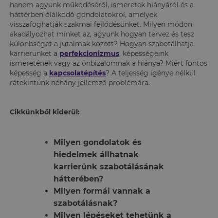
hanem agyunk működéséről, ismeretek hiányáról és a
háttérben ólálkodó gondolatokról, amelyek
visszafoghatják szakmai fejlődésünket. Milyen módon
akadályozhat minket az, agyunk hogyan tervez és tesz
különbséget a jutalmak között? Hogyan szabotálhatja
karrierünket a
perfekcionizmus
, képességeink
ismeretének vagy az önbizalomnak a hiánya? Miért fontos
képesség a
kapcsolatépítés
? A teljesség igénye nélkül
rátekintünk néhány jellemző problémára.
Cikkünkből kiderül:
Milyen gondolatok és
hiedelmek állhatnak
karrierünk szabotálásának
hátterében?
Milyen formái vannak a
szabotálásnak?
Milyen lépéseket tehetünk a