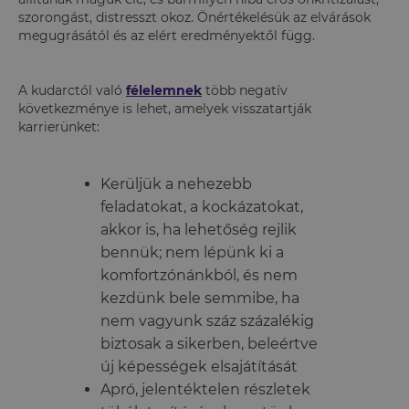
szorongást, distresszt okoz. Önértékelésük az elvárások
megugrásától és az elért eredményektől függ.
A kudarctól való
félelemnek
több negatív
következménye is lehet, amelyek visszatartják
karrierünket:
Kerüljük a nehezebb
feladatokat, a kockázatokat,
akkor is, ha lehetőség rejlik
bennük; nem lépünk ki a
komfortzónánkból, és nem
kezdünk bele semmibe, ha
nem vagyunk száz százalékig
biztosak a sikerben, beleértve
új képességek elsajátítását
Apró, jelentéktelen részletek