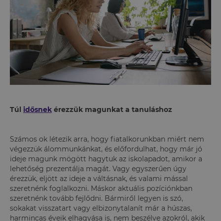
Túl
idősnek
érezzük magunkat a tanuláshoz
Számos ok létezik arra, hogy fiatalkorunkban miért nem
végezzük álommunkánkat, és előfordulhat, hogy már jó
ideje magunk mögött hagytuk az iskolapadot, amikor a
lehetőség prezentálja magát. Vagy egyszerűen úgy
érezzük, eljött az ideje a váltásnak, és valami mással
szeretnénk foglalkozni. Máskor aktuális pozíciónkban
szeretnénk tovább fejlődni. Bármiről legyen is szó,
sokakat visszatart vagy elbizonytalanít már a húszas,
harmincas éveik elhagyása is, nem beszélve azokról, akik