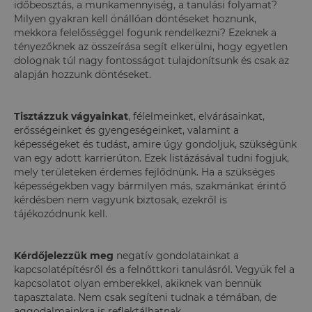
időbeosztás, a munkamennyiség, a tanulási folyamat?
Milyen gyakran kell önállóan döntéseket hoznunk,
mekkora felelősséggel fogunk rendelkezni? Ezeknek a
tényezőknek az összeírása segít elkerülni, hogy egyetlen
dolognak túl nagy fontosságot tulajdonítsunk és csak az
alapján hozzunk döntéseket.
Tisztázzuk vágyainkat
, félelmeinket, elvárásainkat,
erősségeinket és gyengeségeinket, valamint a
képességeket és tudást, amire úgy gondoljuk, szükségünk
van egy adott karrierúton. Ezek listázásával tudni fogjuk,
mely területeken érdemes fejlődnünk. Ha a szükséges
képességekben vagy bármilyen más, szakmánkat érintő
kérdésben nem vagyunk biztosak, ezekről is
tájékozódnunk kell.
Kérdőjelezzük meg
negatív gondolatainkat a
kapcsolatépítésről és a felnőttkori tanulásról. Vegyük fel a
kapcsolatot olyan emberekkel, akiknek van bennük
tapasztalata. Nem csak segíteni tudnak a témában, de
aggodalmainkra is reflektálhatnak.