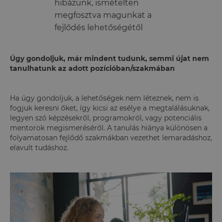
hibázunk, ismételten
megfosztva magunkat a
fejlődés lehetőségétől
Úgy gondoljuk, már mindent tudunk, semmi újat nem
tanulhatunk az adott pozícióban/szakmában
Ha úgy gondoljuk, a lehetőségek nem léteznek, nem is
fogjuk keresni őket, így kicsi az esélye a megtalálásuknak,
legyen szó képzésekről, programokról, vagy potenciális
mentorok megismeréséről. A tanulás hiánya különösen a
folyamatosan fejlődő szakmákban vezethet lemaradáshoz,
elavult tudáshoz.