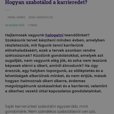
Hogyan szabotálod a karrieredet?
HEIDL ANIKÓ
2026. MÁRCIUS 25.
OLVASÁSI IDŐ:
7 PERC
Hajlamosak vagyunk
halogatni
teendőinket?
Szokásunk tervet készíteni minden évben, amelyben
részletezzük, mit fogunk tenni karrierünk
előrehaladásáért, ezek a tervek azonban rendre
szétcsúsznak? Küzdünk gondolatokkal, amelyek azt
sugallják, nem vagyunk elég jók, és soha nem leszünk
képesek elérni a sikert, amiről álmodunk? Ha úgy
érezzük, egy helyben toporgunk, az előléptetés és a
lehetőségek elkerülnek minket, és nem értjük, mások
hogyan halmoznak sikert sikerre, érdemes
megvizsgálnunk szokásainkat és a karrierrel, valamint
a sikerhez vezető úttal kapcsolatos gondolatainkat.
Saját karrierünket szabotálni egyszerűbb, mint
gondolnánk. Nem szándékos szabotálásról van szó,