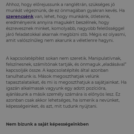
Ahhoz, hogy előrejussunk a ranglétrán, szükséges jó
munkát végeznünk, de ez önmagában gyakran kevés. Ha
szerencsénk
van, lehet, hogy munkánk, ötleteink,
eredményeink annyira magukért beszélnek, hogy
észrevesznek minket, komolyabb, nagyobb felelősséggel
járó feladatokkal akarnak megbízni stb. Mégis ez olyasmi,
amit valószínűleg nem akarunk a véletlenre hagyni.
A kapcsolatépítést sokan nem szeretik. Manipulatívnak,
felszínesnek, számítónak tartják, és önmaguk „eladásával”
kapcsolják össze. A kapcsolatépítés által azonban
tanulhatunk is. Mások megoszthatjak velünk
tapasztalataikat, és mi is megoszthatjuk a sajátjainkat. Ha
igazán alkalmasak vagyunk egy adott pozícióra,
ajánlásunk a másik személy számára is előnyös lesz. Ez
azonban csak akkor lehetséges, ha ismerik a nevünket,
képességeinket, és azt, mit tudunk nyújtani.
Nem bízunk a saját képességeinkben