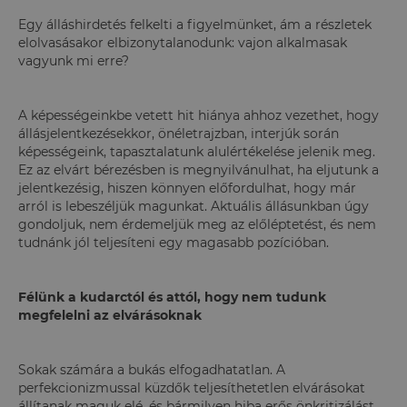
Egy álláshirdetés felkelti a figyelmünket, ám a részletek
elolvasásakor elbizonytalanodunk: vajon alkalmasak
vagyunk mi erre?
A képességeinkbe vetett hit hiánya ahhoz vezethet, hogy
állásjelentkezésekkor, önéletrajzban, interjúk során
képességeink, tapasztalatunk alulértékelése jelenik meg.
Ez az elvárt bérezésben is megnyilvánulhat, ha eljutunk a
jelentkezésig, hiszen könnyen előfordulhat, hogy már
arról is lebeszéljük magunkat. Aktuális állásunkban úgy
gondoljuk, nem érdemeljük meg az előléptetést, és nem
tudnánk jól teljesíteni egy magasabb pozícióban.
Félünk a kudarctól és attól, hogy nem tudunk
megfelelni az elvárásoknak
Sokak számára a bukás elfogadhatatlan. A
perfekcionizmussal küzdők teljesíthetetlen elvárásokat
állítanak maguk elé, és bármilyen hiba erős önkritizálást,