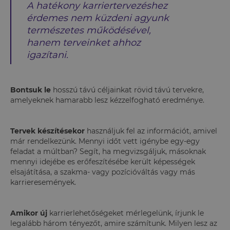
A hatékony karriertervezéshez
érdemes nem küzdeni agyunk
természetes működésével,
hanem terveinket ahhoz
igazítani.
Bontsuk le
hosszú távú céljainkat rövid távú tervekre,
amelyeknek hamarabb lesz kézzelfogható eredménye.
Tervek készítésekor
használjuk fel az információt, amivel
már rendelkezünk. Mennyi időt vett igénybe egy-egy
feladat a múltban? Segít, ha megvizsgáljuk, másoknak
mennyi idejébe es erőfeszítésébe került képességek
elsajátítása, a szakma- vagy pozícióváltás vagy más
karrieresemények.
Amikor új
karrierlehetőségeket mérlegelünk, írjunk le
legalább három tényezőt, amire számítunk. Milyen lesz az