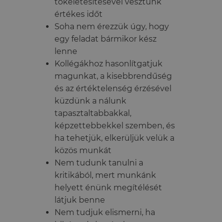
tökéletesítésével vesztünk
értékes időt
Soha nem érezzük úgy, hogy
egy feladat bármikor kész
lenne
Kollégákhoz hasonlítgatjuk
magunkat, a kisebbrendűség
és az értéktelenség érzésével
küzdünk a nálunk
tapasztaltabbakkal,
képzettebbekkel szemben, és
ha tehetjük, elkerüljük velük a
közös munkát
Nem tudunk tanulni a
kritikából, mert munkánk
helyett énünk megítélését
látjuk benne
Nem tudjuk elismerni, ha