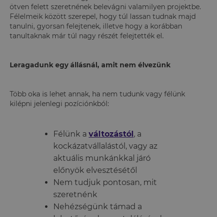
ötven felett szeretnének belevágni valamilyen projektbe.
Félelmeik között szerepel, hogy túl lassan tudnak majd
tanulni, gyorsan felejtenek, illetve hogy a korábban
tanultaknak már túl nagy részét felejtették el.
Leragadunk egy állásnál, amit nem élvezünk
Több oka is lehet annak, ha nem tudunk vagy félünk
kilépni jelenlegi pozíciónkból:
Félünk a
változástól
, a
kockázatvállalástól, vagy az
aktuális munkánkkal járó
előnyök elvesztésétől
Nem tudjuk pontosan, mit
szeretnénk
Nehézségünk támad a