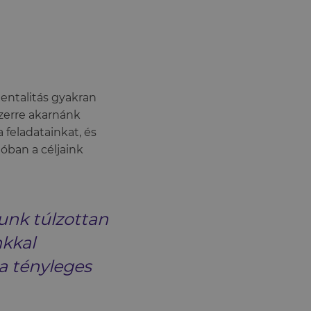
entalitás gyakran
zerre akarnánk
feladatainkat, és
óban a céljaink
unk túlzottan
kkal
a tényleges