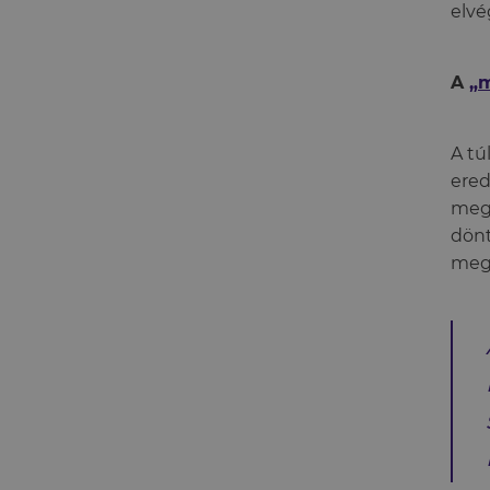
elvé
A
„
A tú
ered
megb
dönt
megv