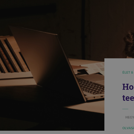
ÉLET &
Ho
te
HEGY
OLVASÁ