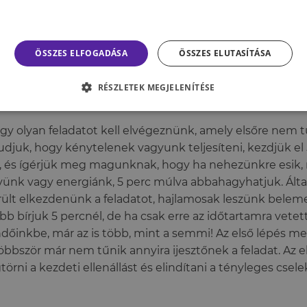
st kelthetnek bennünk, amelyek azt sugallják, nem les
gezni őket. Ellenben, ha az ilyen típusú céljainkat több 
l szinte elhitetjük az agyunkkal, hogy a siker már a zse
ÖSSZES ELFOGADÁSA
ÖSSZES ELUTASÍTÁSA
rces szabály
RÉSZLETEK MEGJELENÍTÉSE
gy olyan feladatot kell elvégeznünk, amely elsőre nem t
udjuk, hogy kénytelenek vagyunk teljesíteni, kezdjük el
, és ígérjük meg magunknak, hogy ha nehezünkre esik, 
ünk vagy energiánk, 5 perc múlva abbahagyhatjuk. Álta
rült elkezdenünk a feladatot, hajlamosak leszünk belemer
bb bírjuk 5 percnél, de ha csak erre az időtartamra vet
dőinkbe, már az is több, mint a semmi! Az első lépés m
öbbször már nem tűnik annyira ijesztőnek a feladat. Az el
örni a kezdeti ellenállást és elindítani a tényleges csele