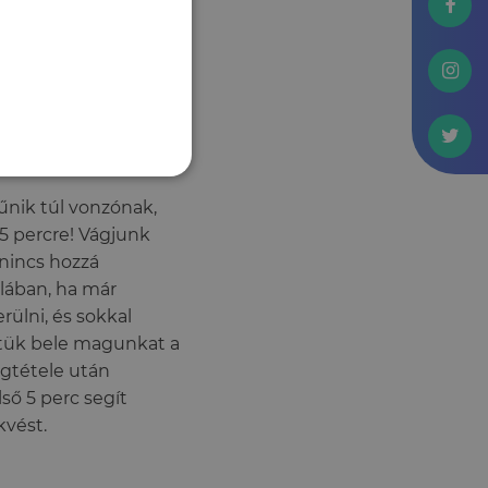
zünk képesek
apró lépésre bontjuk,
bünkben van.
űnik túl vonzónak,
 5 percre! Vágjunk
nincs hozzá
lában, ha már
ülni, és sokkal
ettük bele magunkat a
egtétele után
ső 5 perc segít
kvést.