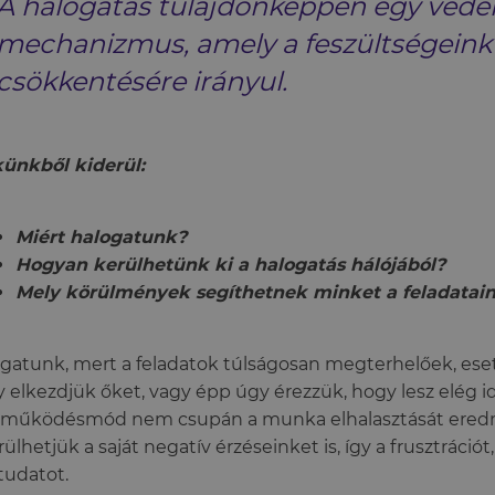
A halogatás tulajdonképpen egy véde
mechanizmus, amely a feszültségeink
csökkentésére irányul.
ünkből kiderül:
Miért halogatunk?
Hogyan kerülhetünk ki a halogatás hálójából?
Mely körülmények segíthetnek minket a feladatai
gatunk, mert a feladatok túlságosan megterhelőek, eset
 elkezdjük őket, vagy épp úgy érezzük, hogy lesz elég id
 működésmód nem csupán a munka elhalasztását eredmé
rülhetjük a saját negatív érzéseinket is, így a frusztráció
udatot.