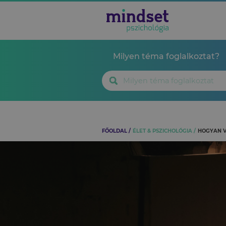
Milyen téma foglalkoztat?
FŐOLDAL
ÉLET & PSZICHOLÓGIA
HOGYAN V