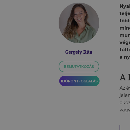
Nya
telj
több
mind
munk
vég
túlt
Gergely Rita
a ny
BEMUTATKOZÁS
A 
IDŐPONTFOGLALÁS
Az é
jele
okoz
vagy