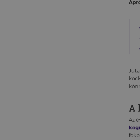
Apr
Juta
kock
könn
A 
Az é
kogn
foko