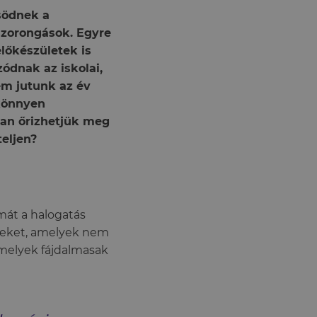
södnek a
szorongások. Egyre
lőkészületek is
ódnak az iskolai,
em jutunk az év
 könnyen
yan őrizhetjük meg
eljen?
mát a halogatás
égeket, amelyek nem
amelyek fájdalmasak