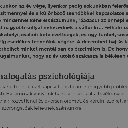
kunkon az év vége, ilyenkor pedig sokunkban felerő
esítménnyel és a különböző teendőkkel kapcsolatos 
 mindennel kéne elkészülnünk, ráadásul az ünnepi e
 nagyobb súllyal nehezednek a vállunkra. Felhalmoz
ahelyi, családi kötelezettségek, és úgy tűnhet, sos
éig esedékes teendőink végére. A decemberi hajtás
erhelhet minket mentálisan és érzelmileg is. De hog
ugalmunkat, hogy az év utolsó szakasza is békésen t
halogatás pszichológiája
v végi teendőkkel kapcsolatos talán legnagyobb problé
nti. Hajlamosak vagyunk halogatni azokat a tevékenys
nak közvetlenül és gyorsan örömöt, és kerülni azokat, 
 szorongatóak lehetnek számunkra.