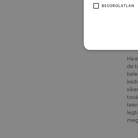
érzé
BESOROLATLAN
elvé
azza
5 pe
Ha e
de t
bele
kedv
sike
tová
teen
legt
megt