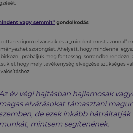
gzését.
mindent vagy semmit”
gondolkodás
lzottan szigorú elvárások és a „mindent most azonnal” m
ményezhet szorongást. Ahelyett, hogy mindennel egys
irkózni, próbáljuk meg fontossági sorrendbe rendezni a 
sük el, hogy mely tevékenység elvégzése szükséges val
alósításhoz.
Az év végi hajtásban hajlamosak vagy
magas elvárásokat támasztani magun
szemben, de ezek inkább hátráltatják 
munkát, mintsem segítenének.