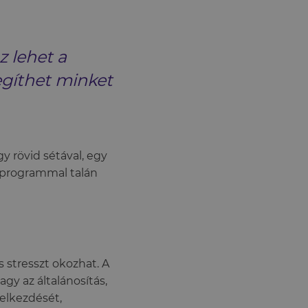
z lehet a
egíthet minket
 rövid sétával, egy
ó programmal talán
s stresszt okozhat. A
gy az általánosítás,
 elkezdését,