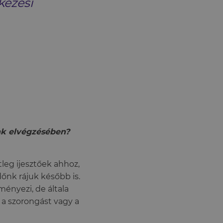
kezési
nk elvégzésében?
leg ijesztőek ahhoz,
őnk rájuk később is.
nyezi, de általa
t, a szorongást vagy a