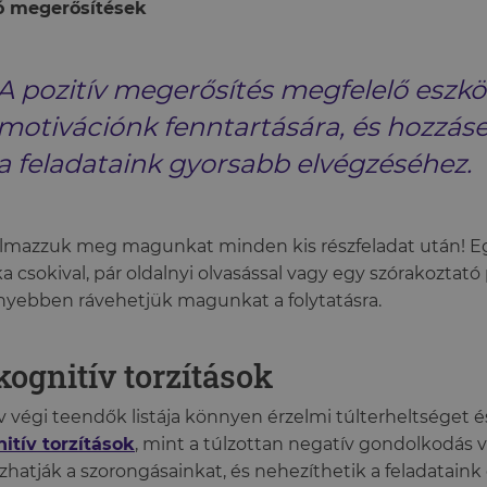
ó megerősítések
A pozitív megerősítés megfelelő eszkö
motivációnk fenntartására, és hozzás
a feladataink gyorsabb elvégzéséhez.
lmazzuk meg magunkat minden kis részfeladat után! Egy
a csokival, pár oldalnyi olvasással vagy egy szórakoztat
yebben rávehetjük magunkat a folytatásra.
kognitív torzítások
v végi teendők listája könnyen érzelmi túlterheltséget é
itív torzítások
, mint a túlzottan negatív gondolkodás va
zhatják a szorongásainkat, és nehezíthetik a feladataink