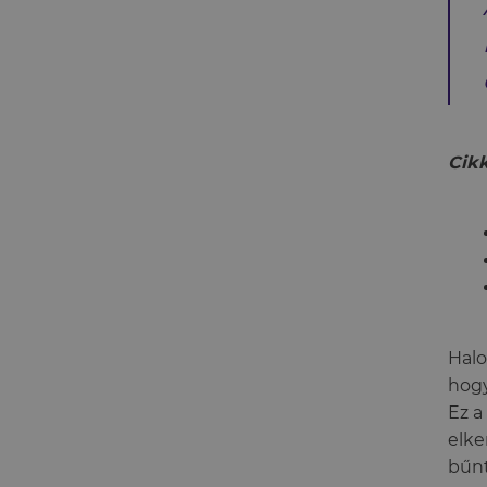
Cikk
Halo
hogy
Ez a
elke
bűnt