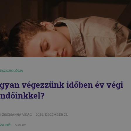
 PSZICHOLÓGIA
gyan végezzünk időben év végi
endőinkkel?
I ZSUZSANNA VIRÁG
2024. DECEMBER 27.
SI IDŐ:
5 PERC