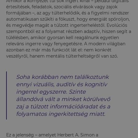
Amikor a környezet túl sok ingert kínál – például digitális
értesítések, feladatok, szociális elvárások vagy zajok
formájában –, az agy túlterhelődik, és a figyelmi rendszer
automatikusan szűkíti a fókuszt, hogy energiát spóroljon,
és megvédje magát a túlzott ingerterheléstől. Evolúciós
szempontból ez a folyamat részben adaptív, hiszen segít a
túlélésben, amikor gyorsan kell reagálnunk egyetlen
releváns ingerre vagy fenyegetésre. A modern világban
azonban ez már más funkciót lát el: nem konkrét
veszélyről, hanem mentális túlterheltségről van szó.
Soha korábban nem találkoztunk
ennyi vizuális, auditív és kognitív
ingerrel egyszerre. Szinte
állandóvá vált a minket körülvevő
zaj a túlzott információáradat és a
folyamatos ingerkitettség miatt.
Ez a jelenség – amelyet Herbert A. Simon a