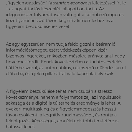
„figyelemgazdaság” (
attention economy
) kifejezéssel írt le
– az agyat tartós készenléti állapotban tartja. Az
idegrendszer folyamatosan váltogat a különböző ingerek
között, ami hosszú távon kognitív kimerüléshez és a
figyelem beszűküléséhez vezet.
Az agy egyszerűen nem tudja feldolgozni a beáramló
információtömeget, ezért védekezésképpen kizár
bizonyos ingereket, miközben másokra aránytalanul nagy
figyelmet fordít. Ennek következtében a tudatos észlelés
háttérbe szorul, az automatikus, rutinszerű működés kerül
előtérbe, és a jelen pillanattal való kapcsolat elveszik.
A figyelem beszűkülése tehát nem csupán a stressz
következménye, hanem a folyamatos zaj, az impulzusok
sokasága és a digitális túlterhelés eredménye is lehet. A
gyakori multitasking és a figyelemmegosztás hosszú
távon csökkenti a kognitív rugalmasságot, és rontja a
feldolgozási képességet, ami életünk több területére is
hatással lehet.