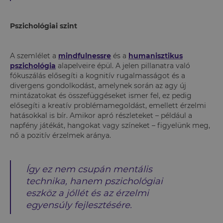
Pszichológiai szint
A szemlélet a
mindfulnessre
és a
humanisztikus
pszichológia
alapelveire épül. A jelen pillanatra való
fókuszálás elősegíti a kognitív rugalmasságot és a
divergens gondolkodást, amelynek során az agy új
mintázatokat és összefüggéseket ismer fel, ez pedig
elősegíti a kreatív problémamegoldást, emellett érzelmi
hatásokkal is bír. Amikor apró részleteket – például a
napfény játékát, hangokat vagy színeket – figyelünk meg,
nő a pozitív érzelmek aránya.
Így ez nem csupán mentális
technika, hanem pszichológiai
eszköz a jóllét és az érzelmi
egyensúly fejlesztésére.