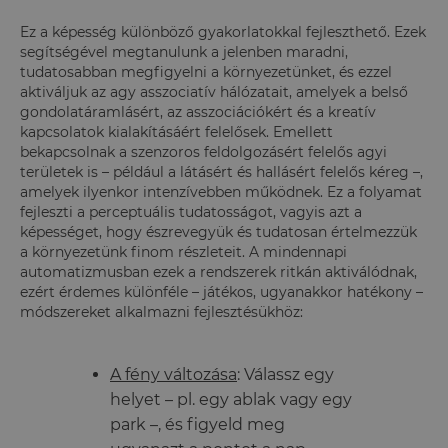
Ez a képesség különböző gyakorlatokkal fejleszthető. Ezek
segítségével megtanulunk a jelenben maradni,
tudatosabban megfigyelni a környezetünket, és ezzel
aktiváljuk az agy asszociatív hálózatait, amelyek a belső
gondolatáramlásért, az asszociációkért és a kreatív
kapcsolatok kialakításáért felelősek. Emellett
bekapcsolnak a szenzoros feldolgozásért felelős agyi
területek is – például a látásért és hallásért felelős kéreg –,
amelyek ilyenkor intenzívebben működnek. Ez a folyamat
fejleszti a perceptuális tudatosságot, vagyis azt a
képességet, hogy észrevegyük és tudatosan értelmezzük
a környezetünk finom részleteit. A mindennapi
automatizmusban ezek a rendszerek ritkán aktiválódnak,
ezért érdemes különféle – játékos, ugyanakkor hatékony –
módszereket alkalmazni fejlesztésükhöz:
A fény változása
: Válassz egy
helyet – pl. egy ablak vagy egy
park –, és figyeld meg