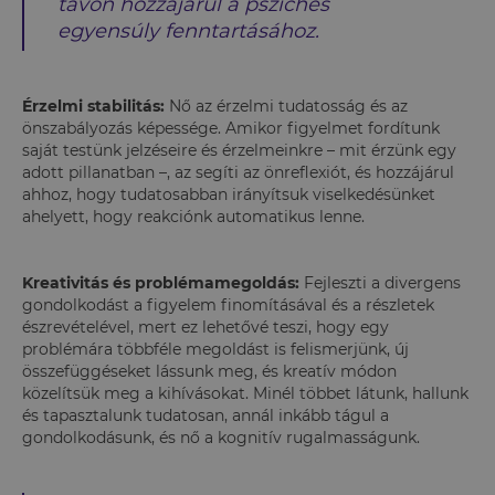
távon hozzájárul a pszichés
egyensúly fenntartásához.
Érzelmi stabilitás:
Nő az érzelmi tudatosság és az
önszabályozás képessége. Amikor figyelmet fordítunk
saját testünk jelzéseire és érzelmeinkre – mit érzünk egy
adott pillanatban –, az segíti az önreflexiót, és hozzájárul
ahhoz, hogy tudatosabban irányítsuk viselkedésünket
ahelyett, hogy reakciónk automatikus lenne.
Kreativitás és problémamegoldás:
Fejleszti a divergens
gondolkodást a figyelem finomításával és a részletek
észrevételével, mert ez lehetővé teszi, hogy egy
problémára többféle megoldást is felismerjünk, új
összefüggéseket lássunk meg, és kreatív módon
közelítsük meg a kihívásokat. Minél többet látunk, hallunk
és tapasztalunk tudatosan, annál inkább tágul a
gondolkodásunk, és nő a kognitív rugalmasságunk.