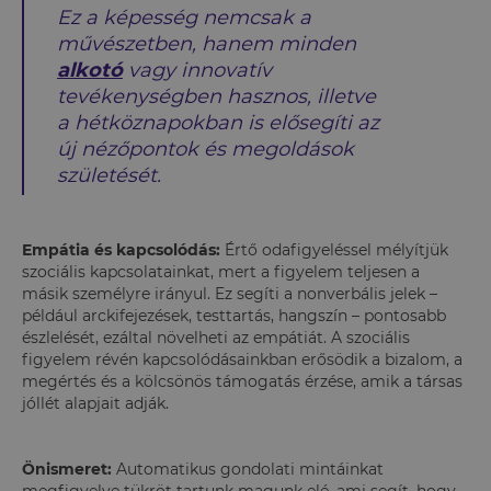
Ez a képesség nemcsak a
művészetben, hanem minden
alkotó
vagy innovatív
tevékenységben hasznos, illetve
a hétköznapokban is elősegíti az
új nézőpontok és megoldások
születését.
Empátia és kapcsolódás:
Értő odafigyeléssel mélyítjük
szociális kapcsolatainkat, mert a figyelem teljesen a
másik személyre irányul. Ez segíti a nonverbális jelek –
például arckifejezések, testtartás, hangszín – pontosabb
észlelését, ezáltal növelheti az empátiát. A szociális
figyelem révén kapcsolódásainkban erősödik a bizalom, a
megértés és a kölcsönös támogatás érzése, amik a társas
jóllét alapjait adják.
Önismeret:
Automatikus gondolati mintáinkat