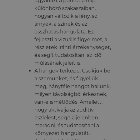
ugyanazt a pontot a nap
különböző szakaszaiban,
hogyan változik a fény, az
árnyék, a színek és az
összhatás hangulata. Ez
fejleszti a vizuális figyelmet, a
részletek iránti érzékenységet,
és segít tudatosítani az idő
múlásának jeleit is.
A hangok térképe
: Csukjuk be
a szemünket, és figyeljük
meg, hányféle hangot hallunk,
milyen távolságból érkeznek,
van-e ismétlődés. Amellett,
hogy aktiválja az auditív
észlelést, segít a jelenben
maradni, és tudatosítani a
környezet hangulatát.