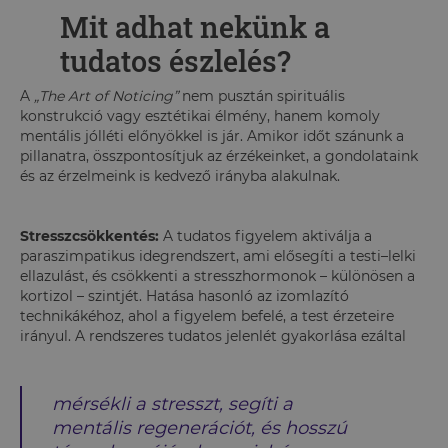
Mit adhat nekünk a
tudatos észlelés?
A
„The Art of Noticing”
nem pusztán spirituális
konstrukció vagy esztétikai élmény, hanem komoly
mentális jólléti előnyökkel is jár. Amikor időt szánunk a
pillanatra, összpontosítjuk az érzékeinket, a gondolataink
és az érzelmeink is kedvező irányba alakulnak.
Stresszcsökkentés:
A tudatos figyelem aktiválja a
paraszimpatikus idegrendszert, ami elősegíti a testi–lelki
ellazulást, és csökkenti a stresszhormonok – különösen a
kortizol – szintjét. Hatása hasonló az izomlazító
technikákéhoz, ahol a figyelem befelé, a test érzeteire
irányul. A rendszeres tudatos jelenlét gyakorlása ezáltal
mérsékli a stresszt, segíti a
mentális regenerációt, és hosszú