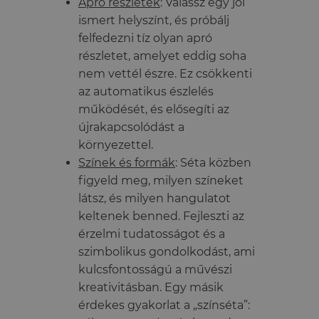
Apró részletek
: Válassz egy jól
ismert helyszínt, és próbálj
felfedezni tíz olyan apró
részletet, amelyet eddig soha
nem vettél észre. Ez csökkenti
az automatikus észlelés
működését, és elősegíti az
újrakapcsolódást a
környezettel.
Színek és formák
: Séta közben
figyeld meg, milyen színeket
látsz, és milyen hangulatot
keltenek benned. Fejleszti az
érzelmi tudatosságot és a
szimbolikus gondolkodást, ami
kulcsfontosságú a művészi
kreativitásban. Egy másik
érdekes gyakorlat a „színséta”: