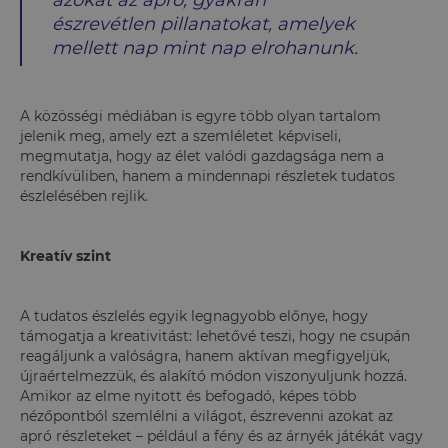
azokat az apró, gyakran
észrevétlen pillanatokat, amelyek
mellett nap mint nap elrohanunk.
A közösségi médiában is egyre több olyan tartalom
jelenik meg, amely ezt a szemléletet képviseli,
megmutatja, hogy az élet valódi gazdagsága nem a
rendkívüliben, hanem a mindennapi részletek tudatos
észlelésében rejlik.
Kreatív szint
A tudatos észlelés egyik legnagyobb előnye, hogy
támogatja a kreativitást: lehetővé teszi, hogy ne csupán
reagáljunk a valóságra, hanem aktívan megfigyeljük,
újraértelmezzük, és alakító módon viszonyuljunk hozzá.
Amikor az elme nyitott és befogadó, képes több
nézőpontból szemlélni a világot, észrevenni azokat az
apró részleteket – például a fény és az árnyék játékát vagy