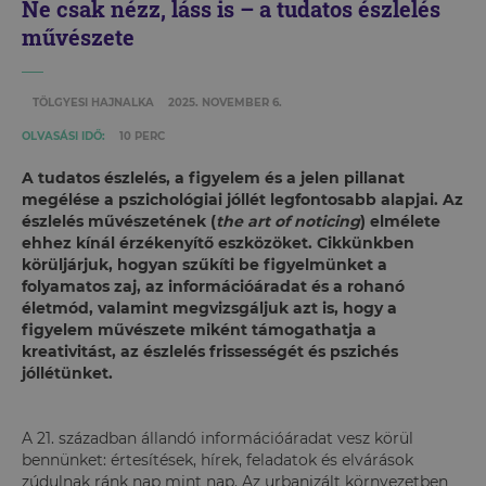
Ne csak nézz, láss is – a tudatos észlelés
művészete
TÖLGYESI HAJNALKA
2025. NOVEMBER 6.
OLVASÁSI IDŐ:
10 PERC
A tudatos észlelés, a figyelem és a jelen pillanat
megélése a pszichológiai jóllét legfontosabb alapjai. Az
észlelés művészetének (
the art of noticing
) elmélete
ehhez kínál érzékenyítő eszközöket. Cikkünkben
körüljárjuk, hogyan szűkíti be figyelmünket a
folyamatos zaj, az információáradat és a rohanó
életmód, valamint megvizsgáljuk azt is, hogy a
figyelem művészete miként támogathatja a
kreativitást, az észlelés frissességét és pszichés
jóllétünket.
A 21. században állandó információáradat vesz körül
bennünket: értesítések, hírek, feladatok és elvárások
zúdulnak ránk nap mint nap. Az urbanizált környezetben