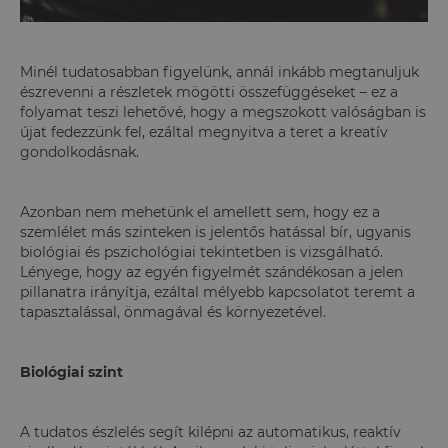
Minél tudatosabban figyelünk, annál inkább megtanuljuk
észrevenni a részletek mögötti összefüggéseket – ez a
folyamat teszi lehetővé, hogy a megszokott valóságban is
újat fedezzünk fel, ezáltal megnyitva a teret a kreatív
gondolkodásnak.
Azonban nem mehetünk el amellett sem, hogy ez a
szemlélet más szinteken is jelentős hatással bír, ugyanis
biológiai és pszichológiai tekintetben is vizsgálható.
Lényege, hogy az egyén figyelmét szándékosan a jelen
pillanatra irányítja, ezáltal mélyebb kapcsolatot teremt a
tapasztalással, önmagával és környezetével.
Biológiai szint
A tudatos észlelés segít kilépni az automatikus, reaktív