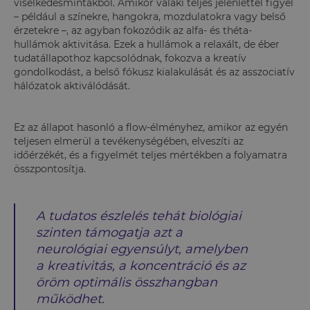
viselkedésmintákból. Amikor valaki teljes jelenléttel figyel
– például a színekre, hangokra, mozdulatokra vagy belső
érzetekre –, az agyban fokozódik az alfa- és théta-
hullámok aktivitása. Ezek a hullámok a relaxált, de éber
tudatállapothoz kapcsolódnak, fokozva a kreatív
gondolkodást, a belső fókusz kialakulását és az asszociatív
hálózatok aktiválódását.
Ez az állapot hasonló a flow-élményhez, amikor az egyén
teljesen elmerül a tevékenységében, elveszíti az
időérzékét, és a figyelmét teljes mértékben a folyamatra
összpontosítja.
A tudatos észlelés tehát biológiai
szinten támogatja azt a
neurológiai egyensúlyt, amelyben
a kreativitás, a koncentráció és az
öröm optimális összhangban
működhet.