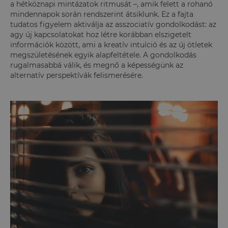
a hétköznapi mintázatok ritmusát –, amik felett a rohanó
mindennapok során rendszerint átsiklunk. Ez a fajta
tudatos figyelem aktiválja az asszociatív gondolkodást: az
agy új kapcsolatokat hoz létre korábban elszigetelt
információk között, ami a kreatív intuíció és az új ötletek
megszületésének egyik alapfeltétele. A gondolkodás
rugalmasabbá válik, és megnő a képességünk az
alternatív perspektívák felismerésére.