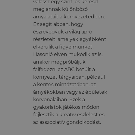
válassz egy színt, és keresd
meg annak különböző
árnyalatait a környezetedben.
Ez segít abban, hogy
észrevegyük a világ apró
részleteit, amelyek egyébként
elkerülik a figyelmünket.
Hasonló elven működik az is,
amikor megpróbáljuk
felfedezni az ABC betűit a
környezet tárgyaiban, például
a kerítés mintázatában, az
árnyékokban vagy az épületek
körvonalaiban. Ezek a
gyakorlatok játékos módon
fejlesztik a kreatív észlelést és
az asszociatív gondolkodást.