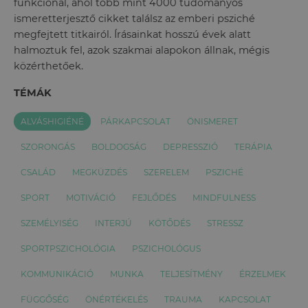
funkcionál, ahol több mint 4000 tudományos
ismeretterjesztő cikket találsz az emberi psziché
megfejtett titkairól. Írásainkat hosszú évek alatt
halmoztuk fel, azok szakmai alapokon állnak, mégis
közérthetőek.
TÉMÁK
ALVÁSHIGIÉNÉ
PÁRKAPCSOLAT
ÖNISMERET
SZORONGÁS
BOLDOGSÁG
DEPRESSZIÓ
TERÁPIA
CSALÁD
MEGKÜZDÉS
SZERELEM
PSZICHÉ
SPORT
MOTIVÁCIÓ
FEJLŐDÉS
MINDFULNESS
SZEMÉLYISÉG
INTERJÚ
KÖTŐDÉS
STRESSZ
SPORTPSZICHOLÓGIA
PSZICHOLÓGUS
KOMMUNIKÁCIÓ
MUNKA
TELJESÍTMÉNY
ÉRZELMEK
FÜGGŐSÉG
ÖNÉRTÉKELÉS
TRAUMA
KAPCSOLAT