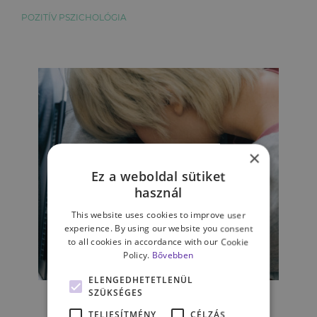
POZITÍV PSZICHOLÓGIA
×
Ez a weboldal sütiket
használ
This website uses cookies to improve user
experience. By using our website you consent
to all cookies in accordance with our Cookie
Policy.
Bővebben
KAPCSOLATAINK
ELENGEDHETETLENÜL
SZÜKSÉGES
Halogatom az alvást, hogy egy
kicsit többet élhessek
TELJESÍTMÉNY
CÉLZÁS