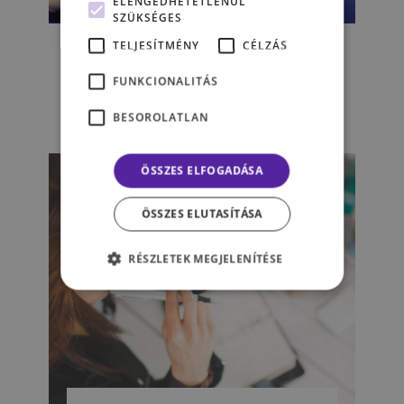
ELENGEDHETETLENÜL
SZÜKSÉGES
Claude C. Hopkins – az ember,
TELJESÍTMÉNY
CÉLZÁS
aki rászoktatta Amerikát a
fogmosásra
FUNKCIONALITÁS
BESOROLATLAN
ALBERT DOROTTYA
ÖSSZES ELFOGADÁSA
ÖSSZES ELUTASÍTÁSA
RÉSZLETEK MEGJELENÍTÉSE