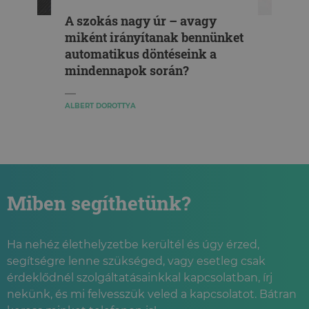
A szokás nagy úr – avagy
miként irányítanak bennünket
automatikus döntéseink a
mindennapok során?
ALBERT DOROTTYA
Miben segíthetünk?
Ha nehéz élethelyzetbe kerültél és úgy érzed,
segítségre lenne szükséged, vagy esetleg csak
érdeklődnél szolgáltatásainkkal kapcsolatban, írj
nekünk, és mi felvesszük veled a kapcsolatot. Bátran