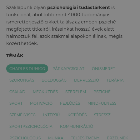
Szaklapunk olyan
pszichológiai tudástárként
is
funkcionál, ahol több mint 4000 tudományos
ismeretterjesztő cikket találsz az emberi psziché
megfejtett titkairól. Írásainkat hosszú évek alatt
halmoztuk fel, azok szakmai alapokon állnak, mégis
közérthetőek.
TÉMÁK
CHARLES DUHIGG
PÁRKAPCSOLAT
ÖNISMERET
SZORONGÁS
BOLDOGSÁG
DEPRESSZIÓ
TERÁPIA
CSALÁD
MEGKÜZDÉS
SZERELEM
PSZICHÉ
SPORT
MOTIVÁCIÓ
FEJLŐDÉS
MINDFULNESS
SZEMÉLYISÉG
INTERJÚ
KÖTŐDÉS
STRESSZ
SPORTPSZICHOLÓGIA
KOMMUNIKÁCIÓ
PSZICHOLÓGUS
MUNKA
TELJESÍTMÉNY
ÉRZELMEK