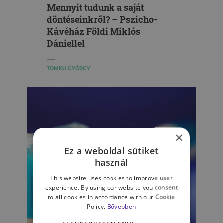
Mennyit tudunk a saját
döntéseinkről? – Pszicho-
Kávéház Földi Miklós
Dániellel
TOMKU GYÖRGY
×
Ez a weboldal sütiket
használ
This website uses cookies to improve user
experience. By using our website you consent
to all cookies in accordance with our Cookie
Policy.
Bővebben