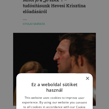
tudósításunk Hevesi Krisztina
előadásáról
GYULAI SAROLTA
×
Ez a weboldal sütiket
használ
This website uses cookies to improve user
experience. By using our website you consent
SPORTPSZICHOLÓGIA
to all cookies in accordance with our Cookie