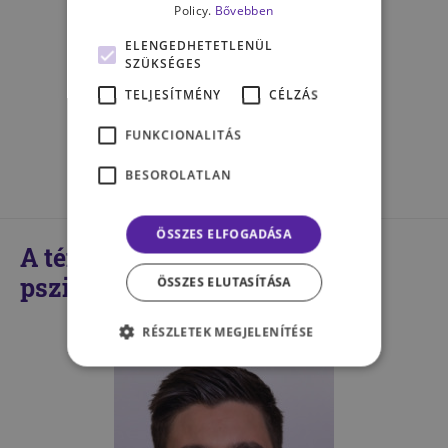
„Egyeseknek még mindig ciki
Policy.
Bővebben
bevallani, hogy
ELENGEDHETETLENÜL
pszichológushoz jár" –
SZÜKSÉGES
tudósításunk a Pszinapszis
TELJESÍTMÉNY
CÉLZÁS
sportpszichológiai
kerekasztal-beszélgetéséről
FUNKCIONALITÁS
KOVÁCS-KACSUR KRISTÓF
BESOROLATLAN
ÖSSZES ELFOGADÁSA
A témában kompetens
pszichológusaink
ÖSSZES ELUTASÍTÁSA
RÉSZLETEK MEGJELENÍTÉSE