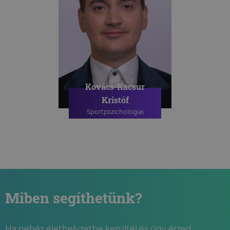
Kovács-Kacsur
Kristóf
Sportpszichológiai
szakpszichológus
SPORTPSZICHOLÓGIAI
TANÁCSADÁS
Miben segíthetünk?
Ha nehéz élethelyzetbe kerültél és úgy érzed,