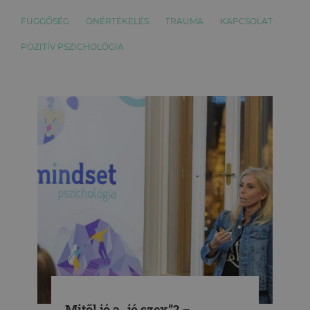
FÜGGŐSÉG
ÖNÉRTÉKELÉS
TRAUMA
KAPCSOLAT
POZITÍV PSZICHOLÓGIA
Mitől jó a „jó szex”? –