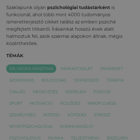
Szaklapunk olyan
pszichológiai tudástárként
is
funkcionál, ahol több mint 4000 tudományos
ismeretterjesztő cikket találsz az emberi psziché
megfejtett titkairól. Írásainkat hosszú évek alatt
halmoztuk fel, azok szakmai alapokon állnak, mégis
közérthetőek.
TÉMÁK
DR. HEVESI KRISZTINA
PÁRKAPCSOLAT
ÖNISMERET
SZORONGÁS
BOLDOGSÁG
DEPRESSZIÓ
TERÁPIA
CSALÁD
MEGKÜZDÉS
SZERELEM
PSZICHÉ
SPORT
MOTIVÁCIÓ
FEJLŐDÉS
MINDFULNESS
SZEMÉLYISÉG
INTERJÚ
KÖTŐDÉS
STRESSZ
SPORTPSZICHOLÓGIA
KOMMUNIKÁCIÓ
PSZICHOLÓGUS
MUNKA
TELJESÍTMÉNY
ÉRZELMEK