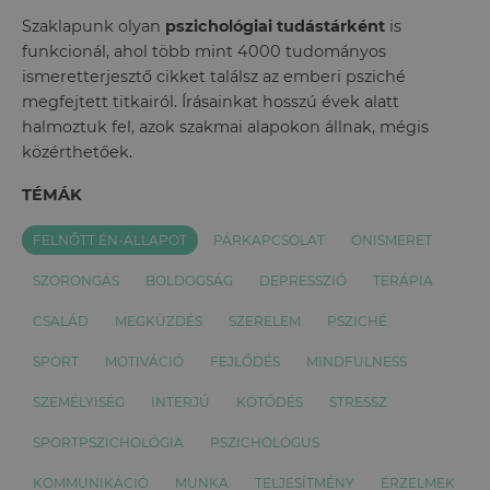
Szaklapunk olyan
pszichológiai tudástárként
is
funkcionál, ahol több mint 4000 tudományos
ismeretterjesztő cikket találsz az emberi psziché
megfejtett titkairól. Írásainkat hosszú évek alatt
halmoztuk fel, azok szakmai alapokon állnak, mégis
közérthetőek.
TÉMÁK
FELNŐTT ÉN-ÁLLAPOT
PÁRKAPCSOLAT
ÖNISMERET
SZORONGÁS
BOLDOGSÁG
DEPRESSZIÓ
TERÁPIA
CSALÁD
MEGKÜZDÉS
SZERELEM
PSZICHÉ
SPORT
MOTIVÁCIÓ
FEJLŐDÉS
MINDFULNESS
SZEMÉLYISÉG
INTERJÚ
KÖTŐDÉS
STRESSZ
SPORTPSZICHOLÓGIA
PSZICHOLÓGUS
KOMMUNIKÁCIÓ
MUNKA
TELJESÍTMÉNY
ÉRZELMEK