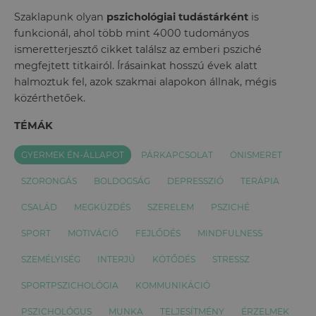
Szaklapunk olyan
pszichológiai tudástárként
is
funkcionál, ahol több mint 4000 tudományos
ismeretterjesztő cikket találsz az emberi psziché
megfejtett titkairól. Írásainkat hosszú évek alatt
halmoztuk fel, azok szakmai alapokon állnak, mégis
közérthetőek.
TÉMÁK
GYERMEK ÉN-ÁLLAPOT
PÁRKAPCSOLAT
ÖNISMERET
SZORONGÁS
BOLDOGSÁG
DEPRESSZIÓ
TERÁPIA
CSALÁD
MEGKÜZDÉS
SZERELEM
PSZICHÉ
SPORT
MOTIVÁCIÓ
FEJLŐDÉS
MINDFULNESS
SZEMÉLYISÉG
INTERJÚ
KÖTŐDÉS
STRESSZ
SPORTPSZICHOLÓGIA
KOMMUNIKÁCIÓ
PSZICHOLÓGUS
MUNKA
TELJESÍTMÉNY
ÉRZELMEK