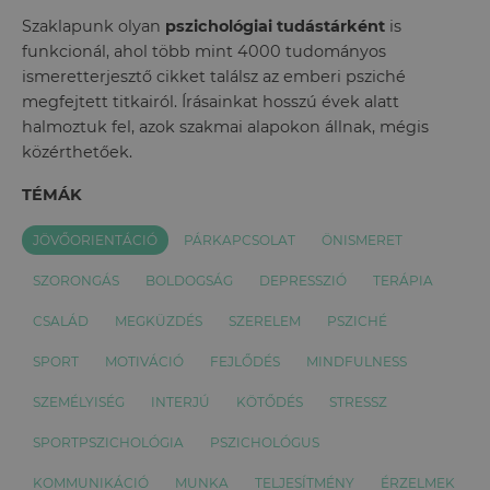
Szaklapunk olyan
pszichológiai tudástárként
is
funkcionál, ahol több mint 4000 tudományos
ismeretterjesztő cikket találsz az emberi psziché
megfejtett titkairól. Írásainkat hosszú évek alatt
halmoztuk fel, azok szakmai alapokon állnak, mégis
közérthetőek.
TÉMÁK
JÖVŐORIENTÁCIÓ
PÁRKAPCSOLAT
ÖNISMERET
SZORONGÁS
BOLDOGSÁG
DEPRESSZIÓ
TERÁPIA
CSALÁD
MEGKÜZDÉS
SZERELEM
PSZICHÉ
SPORT
MOTIVÁCIÓ
FEJLŐDÉS
MINDFULNESS
SZEMÉLYISÉG
INTERJÚ
KÖTŐDÉS
STRESSZ
SPORTPSZICHOLÓGIA
PSZICHOLÓGUS
KOMMUNIKÁCIÓ
MUNKA
TELJESÍTMÉNY
ÉRZELMEK