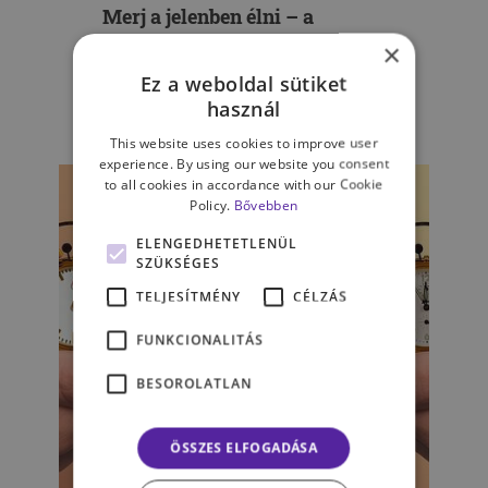
Merj a jelenben élni – a
jövőorientált személyiség
×
árnyoldalai
Ez a weboldal sütiket
használ
PARÁK ANDRÁS
This website uses cookies to improve user
experience. By using our website you consent
to all cookies in accordance with our Cookie
Policy.
Bővebben
ELENGEDHETETLENÜL
SZÜKSÉGES
TELJESÍTMÉNY
CÉLZÁS
FUNKCIONALITÁS
BESOROLATLAN
ÖSSZES ELFOGADÁSA
SZEMÉLYISÉG