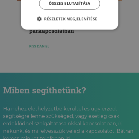
ÖSSZES ELUTASÍTÁSA
Menjünk el bevásárolni vagy
szeretkezzünk? – Eltérő
RÉSZLETEK MEGJELENÍTÉSE
időnyelveink a
párkapcsolatban
KISS DÁNIEL
Miben segíthetünk?
Ha nehéz élethelyzetbe kerültél és úgy érzed,
segítségre lenne szükséged, vagy esetleg csak
érdeklődnél szolgáltatásainkkal kapcsolatban, írj
nekünk, és mi felvesszük veled a kapcsolatot. Bátran
keress minket telefonon is!