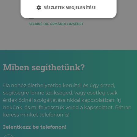
A magas vérnyomás lelki
háttere
RÉSZLETEK MEGJELENÍTÉSE
SZERINÉ DR. ORMÁNDI ERZSÉBET
Miben segíthetünk?
Ha nehéz élethelyzetbe kerültél és úgy érzed,
segítségre lenne szükséged, vagy esetleg csak
érdeklődnél szolgáltatásainkkal kapcsolatban, írj
nekünk, és mi felvesszük veled a kapcsolatot. Bátran
keress minket telefonon is!
Jelentkezz be telefonon!