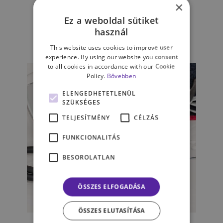
×
Miért népbetegség hazánkban
a magas vérnyomás?
Ez a weboldal sütiket
használ
NAGY VANDA
This website uses cookies to improve user
experience. By using our website you consent
to all cookies in accordance with our Cookie
Policy.
Bővebben
ELENGEDHETETLENÜL
SZÜKSÉGES
TELJESÍTMÉNY
CÉLZÁS
FUNKCIONALITÁS
BESOROLATLAN
ÖSSZES ELFOGADÁSA
ÉLET & PSZICHOLÓGIA
ÖSSZES ELUTASÍTÁSA