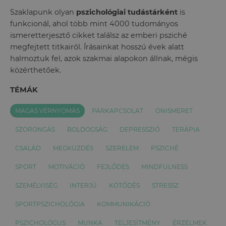
Szaklapunk olyan
pszichológiai tudástárként
is
funkcionál, ahol több mint 4000 tudományos
ismeretterjesztő cikket találsz az emberi psziché
megfejtett titkairól. Írásainkat hosszú évek alatt
halmoztuk fel, azok szakmai alapokon állnak, mégis
közérthetőek.
TÉMÁK
MAGAS VÉRNYOMÁS
PÁRKAPCSOLAT
ÖNISMERET
SZORONGÁS
BOLDOGSÁG
DEPRESSZIÓ
TERÁPIA
CSALÁD
MEGKÜZDÉS
SZERELEM
PSZICHÉ
SPORT
MOTIVÁCIÓ
FEJLŐDÉS
MINDFULNESS
SZEMÉLYISÉG
INTERJÚ
KÖTŐDÉS
STRESSZ
SPORTPSZICHOLÓGIA
KOMMUNIKÁCIÓ
PSZICHOLÓGUS
MUNKA
TELJESÍTMÉNY
ÉRZELMEK