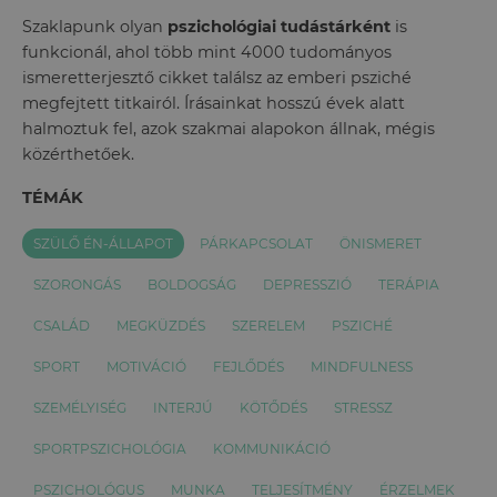
Szaklapunk olyan
pszichológiai tudástárként
is
funkcionál, ahol több mint 4000 tudományos
ismeretterjesztő cikket találsz az emberi psziché
megfejtett titkairól. Írásainkat hosszú évek alatt
halmoztuk fel, azok szakmai alapokon állnak, mégis
közérthetőek.
TÉMÁK
SZÜLŐ ÉN-ÁLLAPOT
PÁRKAPCSOLAT
ÖNISMERET
SZORONGÁS
BOLDOGSÁG
DEPRESSZIÓ
TERÁPIA
CSALÁD
MEGKÜZDÉS
SZERELEM
PSZICHÉ
SPORT
MOTIVÁCIÓ
FEJLŐDÉS
MINDFULNESS
SZEMÉLYISÉG
INTERJÚ
KÖTŐDÉS
STRESSZ
SPORTPSZICHOLÓGIA
KOMMUNIKÁCIÓ
PSZICHOLÓGUS
MUNKA
TELJESÍTMÉNY
ÉRZELMEK