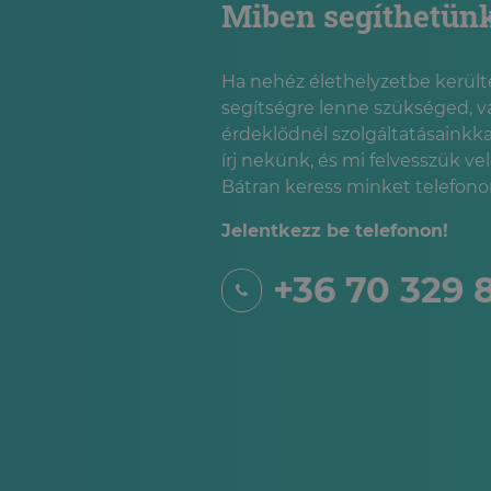
Miben segíthetün
Ha nehéz élethelyzetbe kerülté
segítségre lenne szükséged, v
érdeklődnél szolgáltatásainkka
írj nekünk, és mi felvesszük ve
Bátran keress minket telefonon
Jelentkezz be telefonon!
+36 70 329 