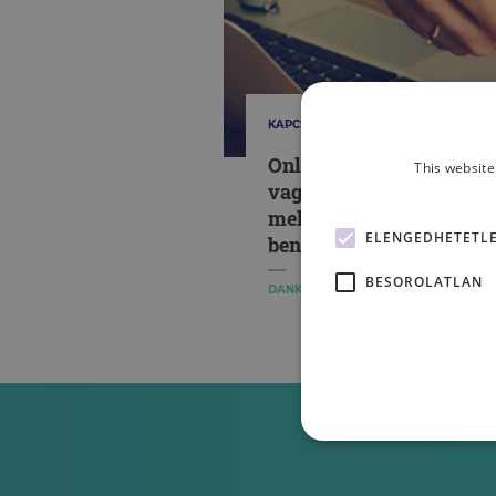
KAPCSOLATAINK
Online vagyok, tehát
This website
vagyok – a kütyük,
melyek körbevesznek
ELENGEDHETETL
bennünket és ránk
gyakorolt hatásuk
BESOROLATLAN
DANKA BIANKA