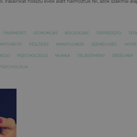
l. Írásainkat hosszú évek alatt halmoztuk fel, azok szakmai al
ÖNISMERET
SZORONGÁS
BOLDOGSÁG
DEPRESSZIÓ
TER
MOTIVÁCIÓ
FEJLŐDÉS
MINDFULNESS
SZEMÉLYISÉG
INTER
ÁCIÓ
PSZICHOLÓGUS
MUNKA
TELJESÍTMÉNY
ÉRZELMEK
 PSZICHOLÓGIA