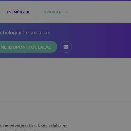
ESEMÉNYEK
SZAKLAP
ichológiai tanácsadás
INE IDŐPONTFOGLALÁS
eretterjesztő cikket találsz az