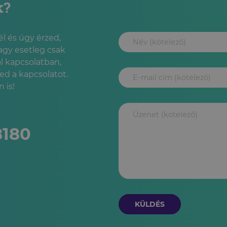
k?
l és úgy érzed,
agy esetleg csak
l kapcsolatban,
led a kapcsolatot.
 is!
8180
KÜLDÉS