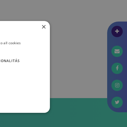
×
o all cookies
IONALITÁS