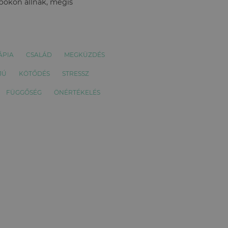
apokon állnak, mégis
ÁPIA
CSALÁD
MEGKÜZDÉS
JÚ
KÖTŐDÉS
STRESSZ
FÜGGŐSÉG
ÖNÉRTÉKELÉS