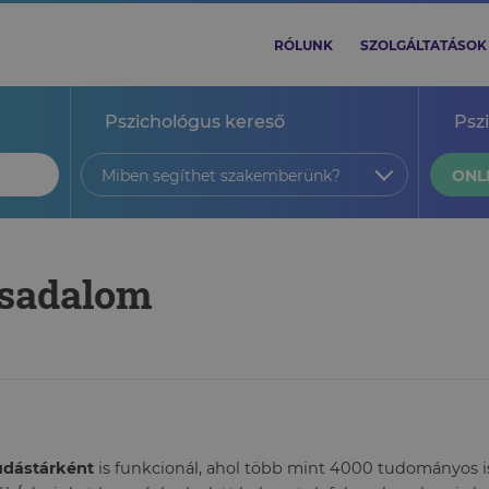
RÓLUNK
SZOLGÁLTATÁSOK
Pszichológus kereső
Psz
Miben segíthet szakemberünk?
ONL
rsadalom
tudástárként
is funkcionál, ahol több mint 4000 tudományos ism