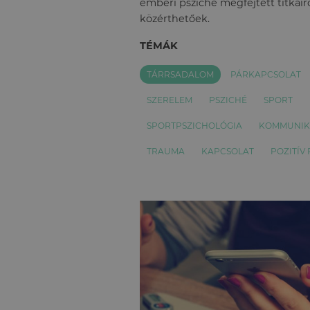
emberi psziché megfejtett titkairó
közérthetőek.
TÉMÁK
TÁRRSADALOM
PÁRKAPCSOLAT
SZERELEM
PSZICHÉ
SPORT
SPORTPSZICHOLÓGIA
KOMMUNIK
TRAUMA
KAPCSOLAT
POZITÍV