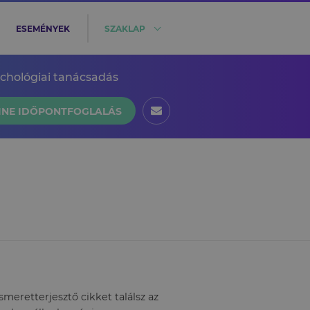
ESEMÉNYEK
SZAKLAP
ichológiai tanácsadás
INE IDŐPONTFOGLALÁS
eretterjesztő cikket találsz az