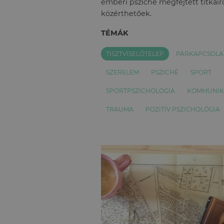
emberi psziché megfejtett titkairó
közérthetőek.
TÉMÁK
TISZTVISELŐTELEP
PÁRKAPCSOLA
SZERELEM
PSZICHÉ
SPORT
SPORTPSZICHOLÓGIA
KOMMUNIK
TRAUMA
POZITÍV PSZICHOLÓGIA