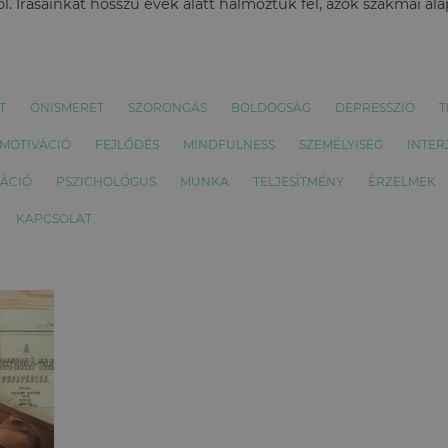
l. Írásainkat hosszú évek alatt halmoztuk fel, azok szakmai al
T
ÖNISMERET
SZORONGÁS
BOLDOGSÁG
DEPRESSZIÓ
T
MOTIVÁCIÓ
FEJLŐDÉS
MINDFULNESS
SZEMÉLYISÉG
INTER
ÁCIÓ
PSZICHOLÓGUS
MUNKA
TELJESÍTMÉNY
ÉRZELMEK
KAPCSOLAT