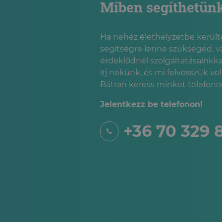
Miben segíthetün
Ha nehéz élethelyzetbe kerülté
segítségre lenne szükséged, v
érdeklődnél szolgáltatásainkka
írj nekünk, és mi felvesszük ve
Bátran keress minket telefonon
Jelentkezz be telefonon!
+36 70 329 