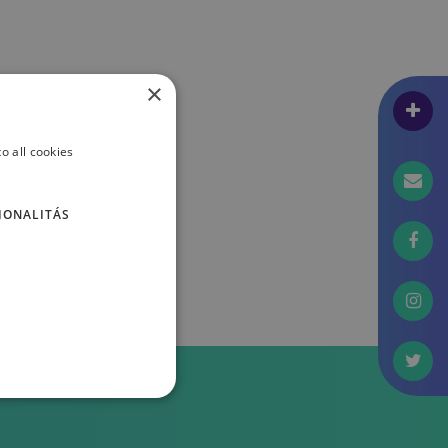
×
o all cookies
IONALITÁS