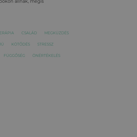
apokon állnak, mégis
ERÁPIA
CSALÁD
MEGKÜZDÉS
JÚ
KÖTŐDÉS
STRESSZ
FÜGGŐSÉG
ÖNÉRTÉKELÉS