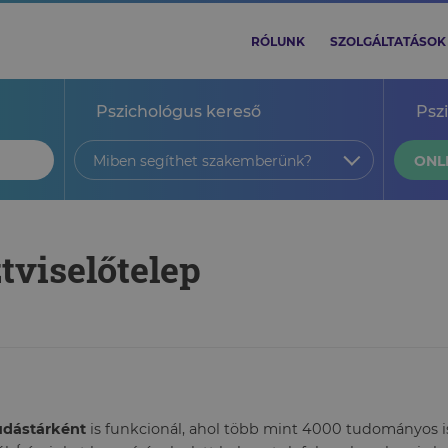
RÓLUNK
SZOLGÁLTATÁSOK
Pszichológus kereső
Psz
Miben segíthet szakemberünk?
ONL
ztviselőtelep
tudástárként
is funkcionál, ahol több mint 4000 tudományos ism