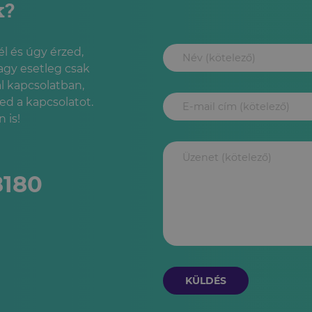
k?
l és úgy érzed,
agy esetleg csak
l kapcsolatban,
led a kapcsolatot.
 is!
8180
KÜLDÉS