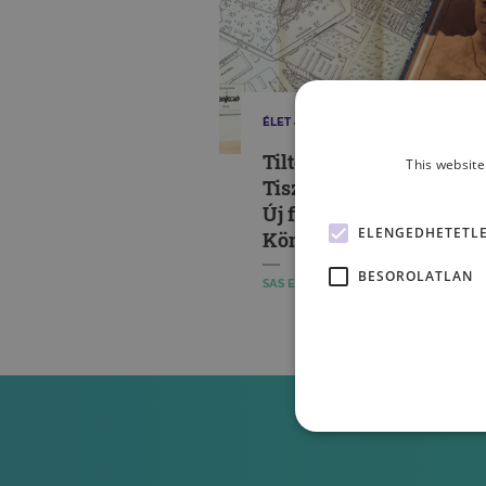
ÉLET & PSZICHOLÓGIA
Tiltott történet a
This website
Tisztviselőtelep titkairól
Új föld, új szerencse? –
ELENGEDHETETL
Könyvajánlónk
BESOROLATLAN
SAS ESZTER