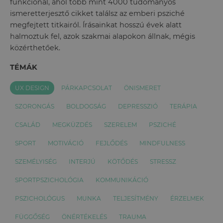
funkcionál, ahol több mint 4000 tudományos
ismeretterjesztő cikket találsz az emberi psziché
megfejtett titkairól. Írásainkat hosszú évek alatt
halmoztuk fel, azok szakmai alapokon állnak, mégis
közérthetőek.
TÉMÁK
UX DESIGN
PÁRKAPCSOLAT
ÖNISMERET
SZORONGÁS
BOLDOGSÁG
DEPRESSZIÓ
TERÁPIA
CSALÁD
MEGKÜZDÉS
SZERELEM
PSZICHÉ
SPORT
MOTIVÁCIÓ
FEJLŐDÉS
MINDFULNESS
SZEMÉLYISÉG
INTERJÚ
KÖTŐDÉS
STRESSZ
SPORTPSZICHOLÓGIA
KOMMUNIKÁCIÓ
PSZICHOLÓGUS
MUNKA
TELJESÍTMÉNY
ÉRZELMEK
FÜGGŐSÉG
ÖNÉRTÉKELÉS
TRAUMA