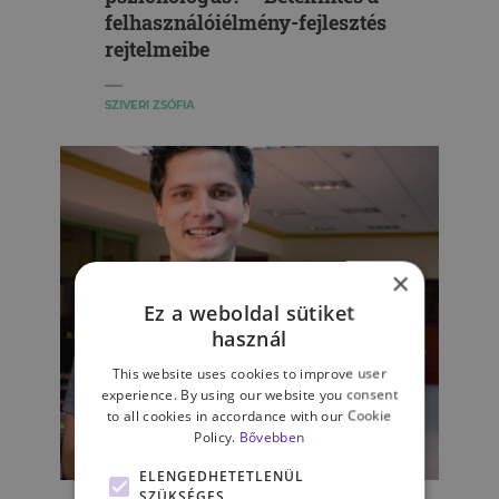
felhasználóiélmény-fejlesztés
rejtelmeibe
SZIVERI ZSÓFIA
×
Ez a weboldal sütiket
használ
This website uses cookies to improve user
experience. By using our website you consent
to all cookies in accordance with our Cookie
Policy.
Bővebben
ELENGEDHETETLENÜL
„A design egy nagyon tág
SZÜKSÉGES