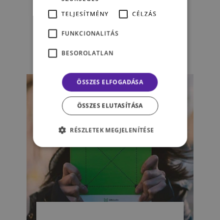
fogalom!" – Interjúnk Pásztor
TELJESÍTMÉNY
CÉLZÁS
Dáviddal, a UX Studio
alapítójával
FUNKCIONALITÁS
BESOROLATLAN
TÓTH BOGLÁRKA
ÖSSZES ELFOGADÁSA
ÖSSZES ELUTASÍTÁSA
RÉSZLETEK MEGJELENÍTÉSE