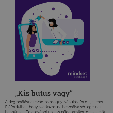
„Kis butus vagy”
A degradálásnak számos megnyilvánulási formája lehet.
Előfordulhat, hogy szarkazmust használva sértegetnek
bennünket. Egy további tipikus példa, amikor mások előtt