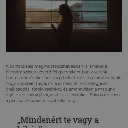
A kontrollálás megmutatkozhat abban is, amikor a
bántalmazást elkövető fél gyerekként bánik velünk.
Fontos döntéseket hoz meg helyettünk, és elhiteti velünk,
hogy ő jobban tudja, mi a jó nekünk. Visszafogja az
önállósodási törekvéseinket, és amennyiben a magunk
útját szeretnénk járni, akkor azt leértékeli. Súlyos esetben
a pénzköltésünket is kontrollálhatja.
„Mindenért te vagy a