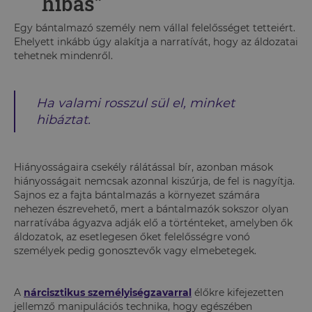
hibás”
Egy bántalmazó személy nem vállal felelősséget tetteiért.
Ehelyett inkább úgy alakítja a narratívát, hogy az áldozatai
tehetnek mindenről.
Ha valami rosszul sül el, minket
hibáztat.
Hiányosságaira csekély rálátással bír, azonban mások
hiányosságait nemcsak azonnal kiszúrja, de fel is nagyítja.
Sajnos ez a fajta bántalmazás a környezet számára
nehezen észrevehető, mert a bántalmazók sokszor olyan
narratívába ágyazva adják elő a történteket, amelyben ők
áldozatok, az esetlegesen őket felelősségre vonó
személyek pedig gonosztevők vagy elmebetegek.
A
nárcisztikus személyiségzavarral
élőkre kifejezetten
jellemző manipulációs technika, hogy egészében