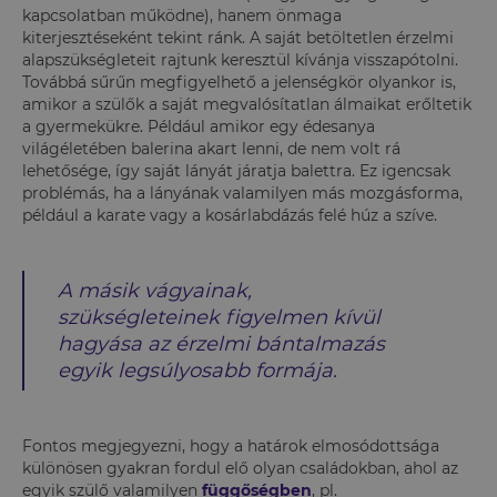
kapcsolatban működne), hanem önmaga
kiterjesztéseként tekint ránk. A saját betöltetlen érzelmi
alapszükségleteit rajtunk keresztül kívánja visszapótolni.
Továbbá sűrűn megfigyelhető a jelenségkör olyankor is,
amikor a szülők a saját megvalósítatlan álmaikat erőltetik
a gyermekükre. Például amikor egy édesanya
világéletében balerina akart lenni, de nem volt rá
lehetősége, így saját lányát járatja balettra. Ez igencsak
problémás, ha a lányának valamilyen más mozgásforma,
például a karate vagy a kosárlabdázás felé húz a szíve.
A másik vágyainak,
szükségleteinek figyelmen kívül
hagyása az érzelmi bántalmazás
egyik legsúlyosabb formája.
Fontos megjegyezni, hogy a határok elmosódottsága
különösen gyakran fordul elő olyan családokban, ahol az
egyik szülő valamilyen
függőségben
, pl.