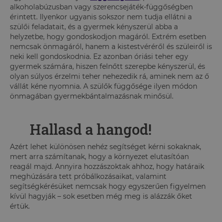
alkoholabúzusban vagy szerencsejáték-függőségben
érintett. Ilyenkor ugyanis sokszor nem tudja ellátni a
szülői feladatait, és a gyermek kényszerül abba a
helyzetbe, hogy gondoskodjon magáról. Extrém esetben
nemcsak önmagáról, hanem a kistestvéréről és szüleiről is
neki kell gondoskodnia. Ez azonban óriási teher egy
gyermek számára, hiszen felnőtt szerepbe kényszerül, és
olyan súlyos érzelmi teher nehezedik rá, aminek nem az ő
vállát kéne nyomnia. A szülők függősége ilyen módon
önmagában gyermekbántalmazásnak minősül.
Hallasd a hangod!
Azért lehet különösen nehéz segítséget kérni sokaknak,
mert arra számítanak, hogy a környezet elutasítóan
reagál majd. Annyira hozzászoktak ahhoz, hogy határaik
meghúzására tett próbálkozásaikat, valamint
segítségkérésüket nemcsak hogy egyszerűen figyelmen
kívül hagyják – sok esetben még meg is alázzák őket
értük.