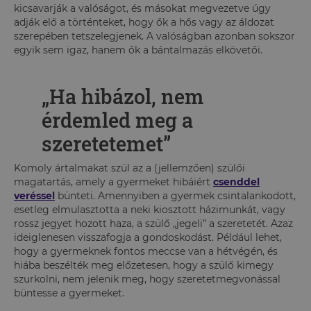
kicsavarják a valóságot, és másokat megvezetve úgy
adják elő a történteket, hogy ők a hős vagy az áldozat
szerepében tetszelegjenek. A valóságban azonban sokszor
egyik sem igaz, hanem ők a bántalmazás elkövetői.
„Ha hibázol, nem
érdemled meg a
szeretetemet”
Komoly ártalmakat szül az a (jellemzően) szülői
magatartás, amely a gyermeket hibáiért
csenddel
veréssel
bünteti. Amennyiben a gyermek csintalankodott,
esetleg elmulasztotta a neki kiosztott házimunkát, vagy
rossz jegyet hozott haza, a szülő „jegeli” a szeretetét. Azaz
ideiglenesen visszafogja a gondoskodást. Például lehet,
hogy a gyermeknek fontos meccse van a hétvégén, és
hiába beszélték meg előzetesen, hogy a szülő kimegy
szurkolni, nem jelenik meg, hogy szeretetmegvonással
büntesse a gyermeket.