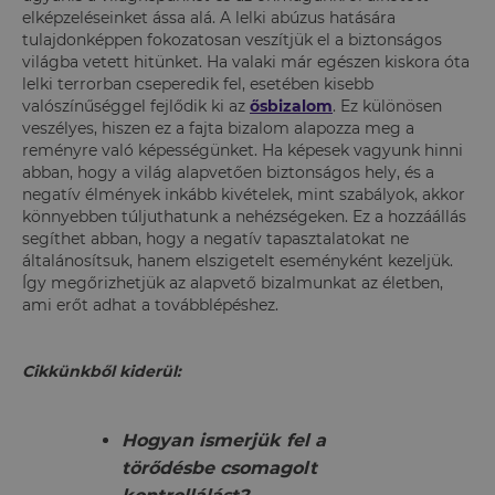
elképzeléseinket ássa alá. A lelki abúzus hatására
tulajdonképpen fokozatosan veszítjük el a biztonságos
világba vetett hitünket. Ha valaki már egészen kiskora óta
lelki terrorban cseperedik fel, esetében kisebb
valószínűséggel fejlődik ki az
ősbizalom
. Ez különösen
veszélyes, hiszen ez a fajta bizalom alapozza meg a
reményre való képességünket. Ha képesek vagyunk hinni
abban, hogy a világ alapvetően biztonságos hely, és a
negatív élmények inkább kivételek, mint szabályok, akkor
könnyebben túljuthatunk a nehézségeken. Ez a hozzáállás
segíthet abban, hogy a negatív tapasztalatokat ne
általánosítsuk, hanem elszigetelt eseményként kezeljük.
Így megőrizhetjük az alapvető bizalmunkat az életben,
ami erőt adhat a továbblépéshez.
Cikkünkből kiderül:
Hogyan ismerjük fel a
törődésbe csomagolt