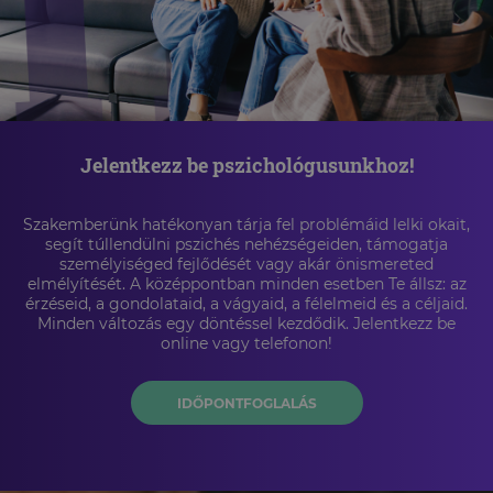
Jelentkezz be pszichológusunkhoz!
Szakemberünk hatékonyan tárja fel problémáid lelki okait,
segít túllendülni pszichés nehézségeiden, támogatja
személyiséged fejlődését vagy akár önismereted
elmélyítését. A középpontban minden esetben Te állsz: az
érzéseid, a gondolataid, a vágyaid, a félelmeid és a céljaid.
Minden változás egy döntéssel kezdődik. Jelentkezz be
online vagy telefonon!
IDŐPONTFOGLALÁS