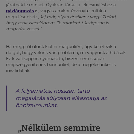
járatnak le minket. Gyakran társul a lekicsinyléshez a
gázlángozás
is, vagyis amikor érvénytelenítik a
megélésünket:
„Jaj már, olyan érzékeny vagy! Tudod,
hogy csak viccelődtem. Te mindent túlságosan is
magadra veszel.”
Ha megpróbálunk kiállni magunkért, úgy keretezik a
dolgot, hogy velünk van probléma, mi vagyunk a hibásak.
Ez kiváltképpen nyomasztó, hiszen nem csupán
megszégyenítenek bennünket, de a megélésünket is
invalidálják.
A folyamatos, hosszan tartó
megalázás súlyosan alááshatja az
önbizalmunkat.
„Nélkülem semmire