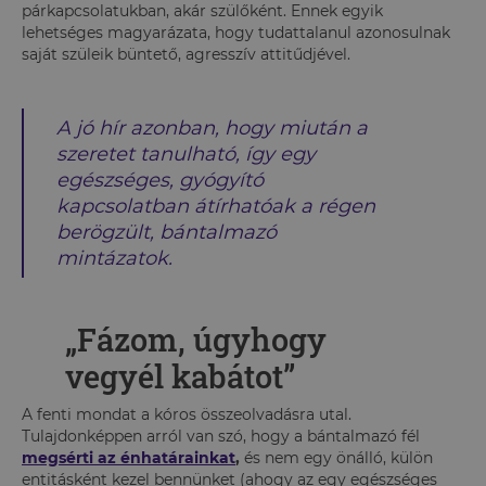
párkapcsolatukban, akár szülőként. Ennek egyik
lehetséges magyarázata, hogy tudattalanul azonosulnak
saját szüleik büntető, agresszív attitűdjével.
A jó hír azonban, hogy miután a
szeretet tanulható, így egy
egészséges, gyógyító
kapcsolatban átírhatóak a régen
berögzült, bántalmazó
mintázatok.
„Fázom, úgyhogy
vegyél kabátot”
A fenti mondat a kóros összeolvadásra utal.
Tulajdonképpen arról van szó, hogy a bántalmazó fél
megsérti az énhatárainkat
,
és nem egy önálló, külön
entitásként kezel bennünket (ahogy az egy egészséges