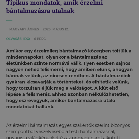
Tipikus mondatok, amik érzelmi
bántalmazásra utalnak
MAGYARY ÁGNES
2025. MÁJUS 12.
OLVASÁSI IDŐ:
6 PERC
Amikor egy érzelmileg bántalmazó közegben töltjük a
mindennapokat, olyankor a bántalmazás az
életünkben szinte normává válik. Ilyen esetben sajnos
nagyon nehéz felismerni, hogy amiben élünk, ahogyan
bánnak velünk, az nincsen rendben. A bántalmazóink
gyakran kicsavarják a történteket, és elhitetik velünk,
hogy torzultan éljük meg a valóságot. A kiút első
lépése a felismerés. Ehhez azonban nélkülözhetetlen,
hogy észrevegyük, amikor bántalmazásra utaló
mondatokat hallunk.
Az érzelmi bántalmazás egyes szakértők szerint bizonyos
szempontból veszélyesebb a testi bántalmazásnál,
ugyanis a világképünket és az önmagunkról alkotott