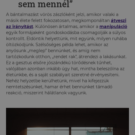
sem mennél”
A bántalmazást vörös zászlóként jelzi, amikor valaki a
másik élete felett fokozatosan, megkomponáltan
átveszi
az irányítást
. Különösen ártalmas, amikor a
manipuláció
egyik formájaként gondoskodásba csomagolják a súlyos
kontrollt. Eldöntik helyettünk, mit együnk, milyen ruhába
öltözködjünk. Szélsőséges példa lehet, amikor az
anyósunk „meglep” bennünket, és amíg nem
tartózkodunk otthon, „rendet rak", átrendezi a lakásunkat.
Ez a gesztus elsőre jószándékú törődésnek tűnhet,
valójában azonban inkább úgy hat, mintha beleszólna az
életünkbe, és a saját szabályait szeretné érvényesíteni.
Nehéz helyzetbe kerülhetünk, mivel ha kifejezzük
nemtetszésünket, hamar érhet bennünket támadó
reakció, miszerint hálátlanok vagyunk.