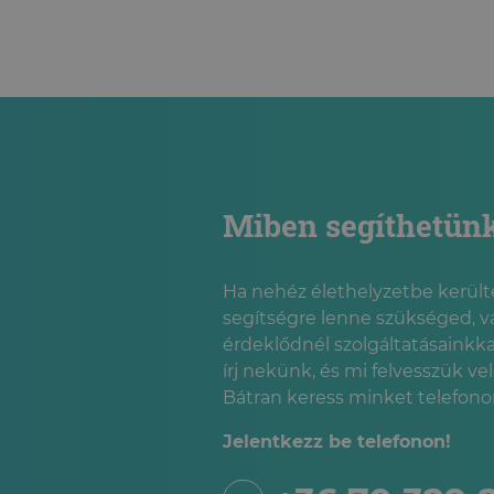
Miben segíthetün
Ha nehéz élethelyzetbe kerülté
segítségre lenne szükséged, v
érdeklődnél szolgáltatásainkka
írj nekünk, és mi felvesszük ve
Bátran keress minket telefonon
Jelentkezz be telefonon!