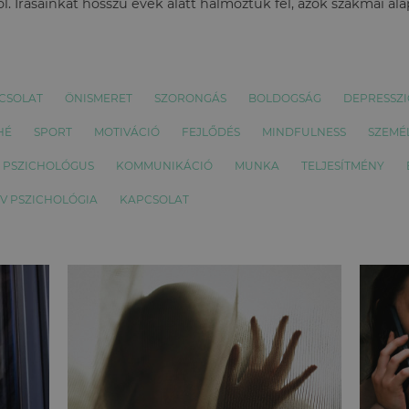
l. Írásainkat hosszú évek alatt halmoztuk fel, azok szakmai al
CSOLAT
ÖNISMERET
SZORONGÁS
BOLDOGSÁG
DEPRESSZI
HÉ
SPORT
MOTIVÁCIÓ
FEJLŐDÉS
MINDFULNESS
SZEMÉ
PSZICHOLÓGUS
KOMMUNIKÁCIÓ
MUNKA
TELJESÍTMÉNY
ÍV PSZICHOLÓGIA
KAPCSOLAT