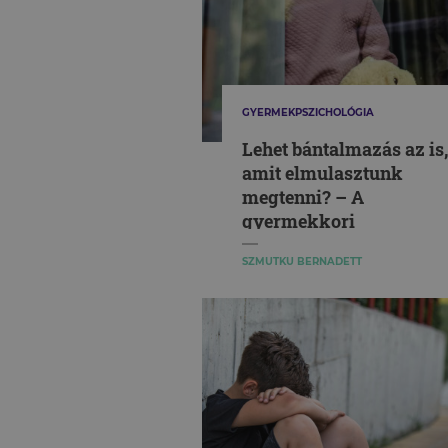
GYERMEKPSZICHOLÓGIA
Lehet bántalmazás az is,
amit elmulasztunk
megtenni? – A
gyermekkori
elhanyagoltságról
SZMUTKU BERNADETT