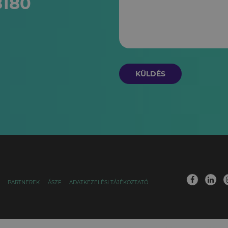
8180
KÜLDÉS
PARTNEREK
ÁSZF
ADATKEZELÉSI TÁJÉKOZTATÓ