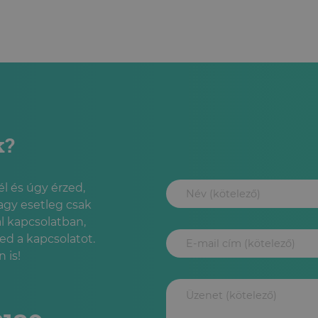
k?
l és úgy érzed,
agy esetleg csak
l kapcsolatban,
led a kapcsolatot.
 is!