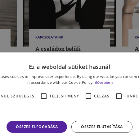
KAPCSOLATAINK
KA
A családon belüli
A
bántalmazás legtöbbször
g
még mindig láthatatlan
é
Ez a weboldal sütiket használ
 uses cookies to improve user experience. By using our website you consent t
in accordance with our Cookie Policy.
Bővebben
KOZMA ÁGNES
RÁ
ENÜL SZÜKSÉGES
TELJESÍTMÉNY
CÉLZÁS
FUNKC
MÉG TÖBB CIKK A TÉMÁBAN
ÖSSZES ELFOGADÁSA
ÖSSZES ELUTASÍTÁSA