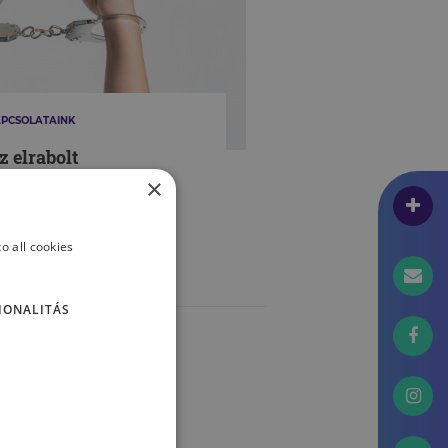
PCSOLATAINK
z elrabolt
yermekkorról – Az
×
rzelmi vérfertőzés
o all cookies
CZ DOROTTYA
IONALITÁS