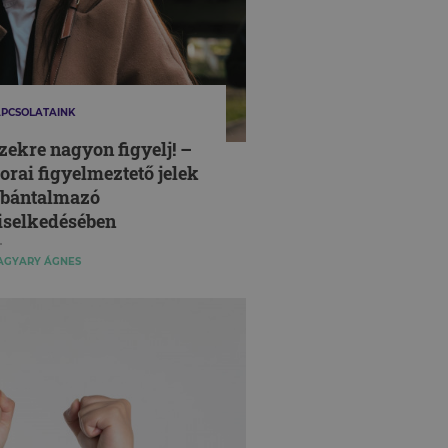
PCSOLATAINK
zekre nagyon figyelj! –
orai figyelmeztető jelek
 bántalmazó
iselkedésében
AGYARY ÁGNES