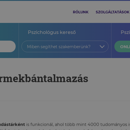
RÓLUNK
SZOLGÁLTATÁSOK
Pszichológus kereső
Psz
Miben segíthet szakemberünk?
ONL
yermekbántalmazás
tudástárként
is funkcionál, ahol több mint 4000 tudományos ism