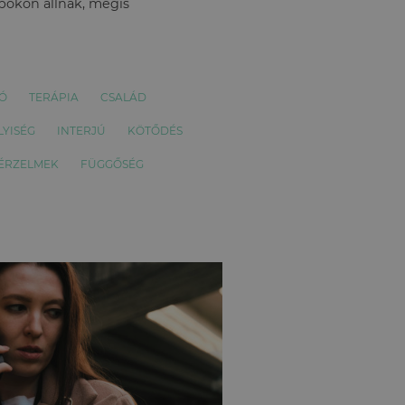
apokon állnak, mégis
Ó
TERÁPIA
CSALÁD
LYISÉG
INTERJÚ
KÖTŐDÉS
ÉRZELMEK
FÜGGŐSÉG