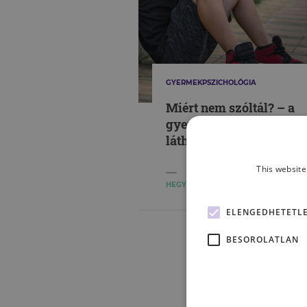
GYERMEKPSZICHOLÓGIA
Miért nem szóltál? – a
gyermekbántalmazás
láthatatlansága
This website
HEGYI ZSUZSANNA VIRÁG
ELENGEDHETETL
BESOROLATLAN