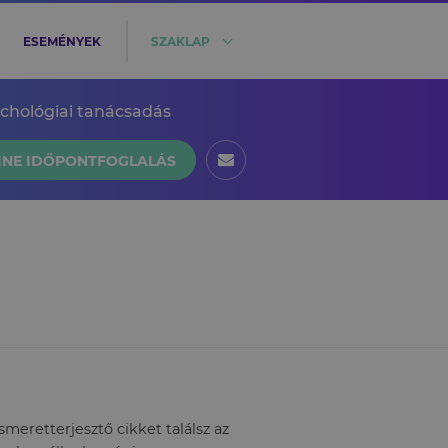
ESEMÉNYEK
SZAKLAP
ichológiai tanácsadás
INE IDŐPONTFOGLALÁS
eretterjesztő cikket találsz az