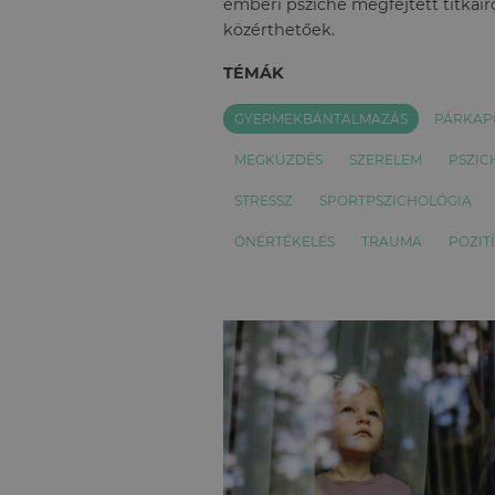
emberi psziché megfejtett titkairó
közérthetőek.
TÉMÁK
GYERMEKBÁNTALMAZÁS
PÁRKAP
MEGKÜZDÉS
SZERELEM
PSZIC
STRESSZ
SPORTPSZICHOLÓGIA
ÖNÉRTÉKELÉS
TRAUMA
POZIT