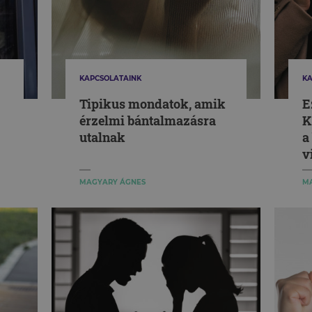
KAPCSOLATAINK
KA
Tipikus mondatok, amik
E
érzelmi bántalmazásra
K
utalnak
a
v
MAGYARY ÁGNES
M