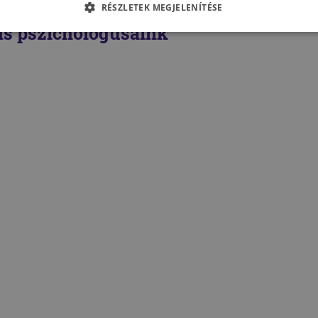
RÉSZLETEK MEGJELENÍTÉSE
s pszichológusaink