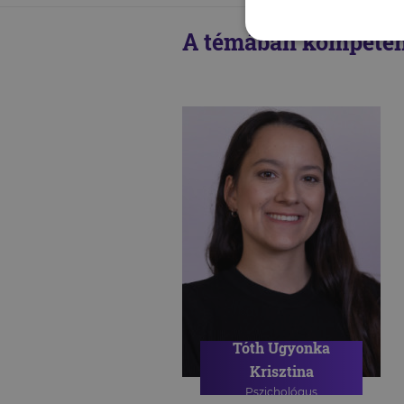
A témában kompeten
Tóth Ugyonka
Krisztina
Pszichológus