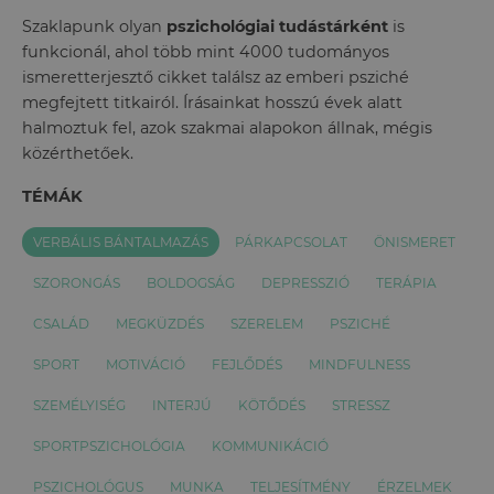
Szaklapunk olyan
pszichológiai tudástárként
is
funkcionál, ahol több mint 4000 tudományos
ismeretterjesztő cikket találsz az emberi psziché
megfejtett titkairól. Írásainkat hosszú évek alatt
halmoztuk fel, azok szakmai alapokon állnak, mégis
közérthetőek.
TÉMÁK
VERBÁLIS BÁNTALMAZÁS
PÁRKAPCSOLAT
ÖNISMERET
SZORONGÁS
BOLDOGSÁG
DEPRESSZIÓ
TERÁPIA
CSALÁD
MEGKÜZDÉS
SZERELEM
PSZICHÉ
SPORT
MOTIVÁCIÓ
FEJLŐDÉS
MINDFULNESS
SZEMÉLYISÉG
INTERJÚ
KÖTŐDÉS
STRESSZ
SPORTPSZICHOLÓGIA
KOMMUNIKÁCIÓ
PSZICHOLÓGUS
MUNKA
TELJESÍTMÉNY
ÉRZELMEK