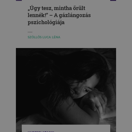
„Úgy tesz, mintha őrült
lennék!” – A gázlángozás
pszichológiája
SZÖLLŐS LUCA LÉNA