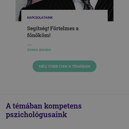
KAPCSOLATAINK
Segítség! Förtelmes a
főnököm!
DANKA BIANKA
MÉG TÖBB CIKK A TÉMÁBAN
A témában kompetens
pszichológusaink