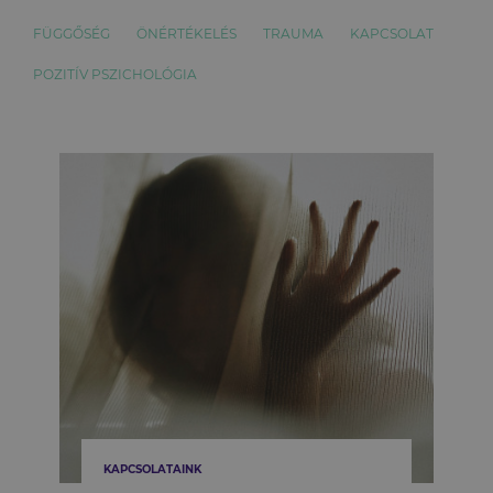
FÜGGŐSÉG
ÖNÉRTÉKELÉS
TRAUMA
KAPCSOLAT
POZITÍV PSZICHOLÓGIA
KAPCSOLATAINK