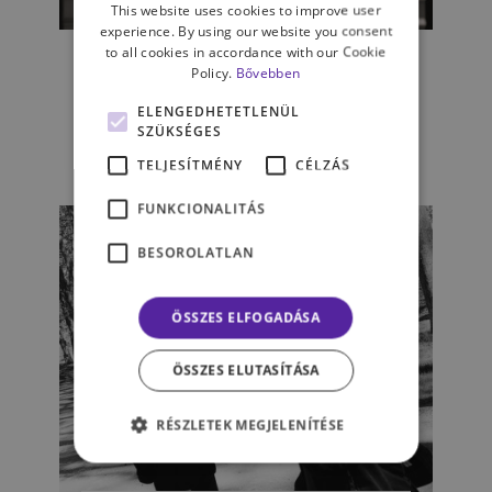
This website uses cookies to improve user
KAPCSOLATAINK
experience. By using our website you consent
to all cookies in accordance with our Cookie
A családon belüli bántalmazás
Policy.
Bővebben
legtöbbször még mindig
láthatatlan
ELENGEDHETETLENÜL
SZÜKSÉGES
TELJESÍTMÉNY
CÉLZÁS
KOZMA ÁGNES
FUNKCIONALITÁS
BESOROLATLAN
ÖSSZES ELFOGADÁSA
ÖSSZES ELUTASÍTÁSA
RÉSZLETEK MEGJELENÍTÉSE