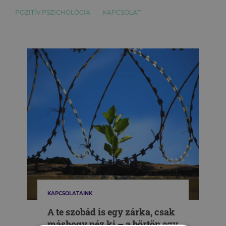
POZITÍV PSZICHOLÓGIA
KAPCSOLAT
KAPCSOLATAINK
A te szobád is egy zárka, csak
máshogy néz ki – a börtön egy