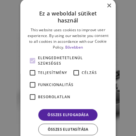
×
pszichológus szemével
Ez a weboldal sütiket
használ
LADÁNYI BENCE
This website uses cookies to improve user
experience. By using our website you consent
to all cookies in accordance with our Cookie
Policy.
Bővebben
ELENGEDHETETLENÜL
SZÜKSÉGES
TELJESÍTMÉNY
CÉLZÁS
FUNKCIONALITÁS
BESOROLATLAN
ÖSSZES ELFOGADÁSA
KAPCSOLATAINK
ÖSSZES ELUTASÍTÁSA
Az érem másik oldala –