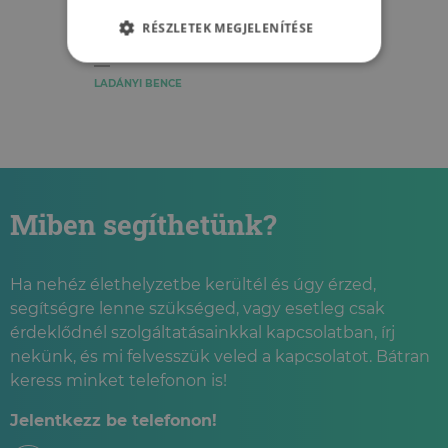
betekintés a börtönőrök
RÉSZLETEK MEGJELENÍTÉSE
munkájába
LADÁNYI BENCE
Miben segíthetünk?
Ha nehéz élethelyzetbe kerültél és úgy érzed,
segítségre lenne szükséged, vagy esetleg csak
érdeklődnél szolgáltatásainkkal kapcsolatban, írj
nekünk, és mi felvesszük veled a kapcsolatot. Bátran
keress minket telefonon is!
Jelentkezz be telefonon!