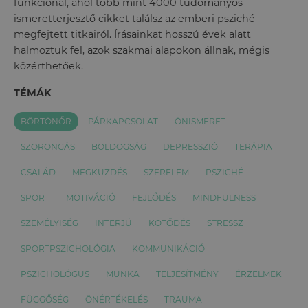
funkcionál, ahol több mint 4000 tudományos
ismeretterjesztő cikket találsz az emberi psziché
megfejtett titkairól. Írásainkat hosszú évek alatt
halmoztuk fel, azok szakmai alapokon állnak, mégis
közérthetőek.
TÉMÁK
BÖRTÖNŐR
PÁRKAPCSOLAT
ÖNISMERET
SZORONGÁS
BOLDOGSÁG
DEPRESSZIÓ
TERÁPIA
CSALÁD
MEGKÜZDÉS
SZERELEM
PSZICHÉ
SPORT
MOTIVÁCIÓ
FEJLŐDÉS
MINDFULNESS
SZEMÉLYISÉG
INTERJÚ
KÖTŐDÉS
STRESSZ
SPORTPSZICHOLÓGIA
KOMMUNIKÁCIÓ
PSZICHOLÓGUS
MUNKA
TELJESÍTMÉNY
ÉRZELMEK
FÜGGŐSÉG
ÖNÉRTÉKELÉS
TRAUMA