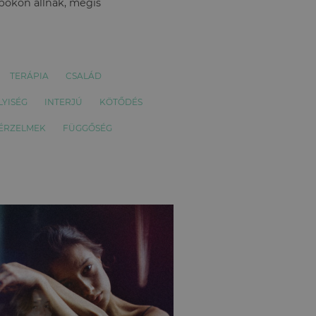
apokon állnak, mégis
TERÁPIA
CSALÁD
LYISÉG
INTERJÚ
KÖTŐDÉS
ÉRZELMEK
FÜGGŐSÉG