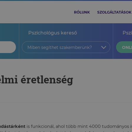
RÓLUNK
SZOLGÁLTATÁSOK
Pszichológus kereső
Psz
Miben segíthet szakemberünk?
ONL
elmi éretlenség
tudástárként
is funkcionál, ahol több mint 4000 tudományos ism