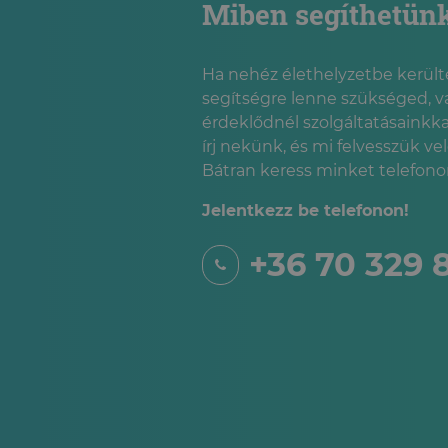
Miben segíthetün
Ha nehéz élethelyzetbe kerülté
segítségre lenne szükséged, v
érdeklődnél szolgáltatásainkka
írj nekünk, és mi felvesszük ve
Bátran keress minket telefonon
Jelentkezz be telefonon!
+36 70 329 