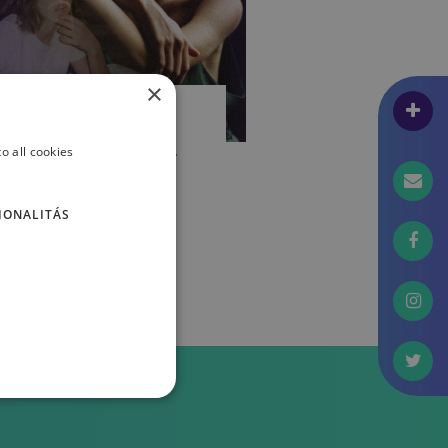
×
EMÉLYISÉG
rzelmi éretlenség: Ha
o all cookies
elnőtt testben kamasz
élek lakik
IONALITÁS
OZMA ÁGNES