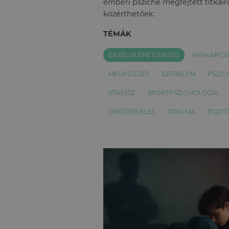
emberi psziché megfejtett titkairó
közérthetőek.
TÉMÁK
ÉRZELMI ÉRETLENSÉG
PÁRKAPCS
MEGKÜZDÉS
SZERELEM
PSZIC
STRESSZ
SPORTPSZICHOLÓGIA
ÖNÉRTÉKELÉS
TRAUMA
POZIT