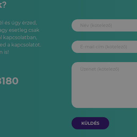
k?
l és úgy érzed,
agy esetleg csak
l kapcsolatban,
led a kapcsolatot.
 is!
8180
KÜLDÉS