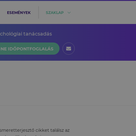
ESEMÉNYEK
SZAKLAP
ichológiai tanácsadás
INE IDŐPONTFOGLALÁS
eretterjesztő cikket találsz az