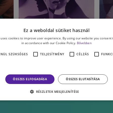
SZEMÉLYISÉG
SZ
Ez a weboldal sütiket használ
Érzelmileg éretlen vagy
É
 uses cookies to improve user experience. By using our website you consent t
nárcisztikus? Ezekre a
f
in accordance with our Cookie Policy.
Bővebben
–
különbségekre figyelj, ha
l
ENÜL SZÜKSÉGES
TELJESÍTMÉNY
CÉLZÁS
FUNKC
tudni szeretnéd a választ!
KOZMA ÁGNES
K
ÖSSZES ELFOGADÁSA
ÖSSZES ELUTASÍTÁSA
RÉSZLETEK MEGJELENÍTÉSE