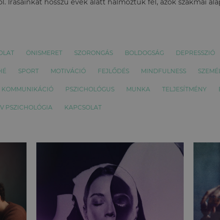
l. Írásainkat hosszú évek alatt halmoztuk fel, azok szakmai al
OLAT
ÖNISMERET
SZORONGÁS
BOLDOGSÁG
DEPRESSZIÓ
HÉ
SPORT
MOTIVÁCIÓ
FEJLŐDÉS
MINDFULNESS
SZEMÉ
KOMMUNIKÁCIÓ
PSZICHOLÓGUS
MUNKA
TELJESÍTMÉNY
ÍV PSZICHOLÓGIA
KAPCSOLAT