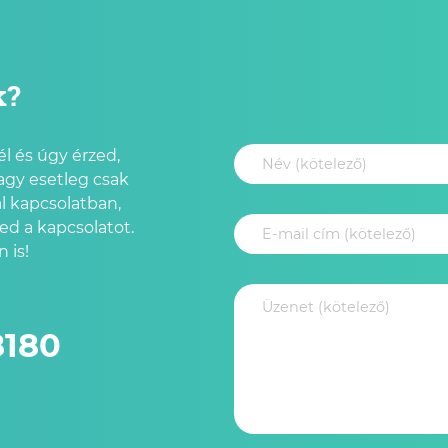
k?
l és úgy érzed,
agy esetleg csak
l kapcsolatban,
led a kapcsolatot.
 is!
8180