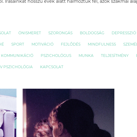
l. Írásainkat hosszú évek alatt halmoztuk fel, azok szakmai al
SOLAT
ÖNISMERET
SZORONGÁS
BOLDOGSÁG
DEPRESSZIÓ
HÉ
SPORT
MOTIVÁCIÓ
FEJLŐDÉS
MINDFULNESS
SZEMÉ
KOMMUNIKÁCIÓ
PSZICHOLÓGUS
MUNKA
TELJESÍTMÉNY
ÍV PSZICHOLÓGIA
KAPCSOLAT