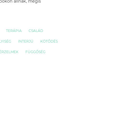
apokon állnak, mégis
TERÁPIA
CSALÁD
LYISÉG
INTERJÚ
KÖTŐDÉS
ÉRZELMEK
FÜGGŐSÉG