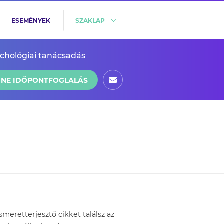
ESEMÉNYEK
SZAKLAP
ichológiai tanácsadás
INE IDŐPONTFOGLALÁS
eretterjesztő cikket találsz az