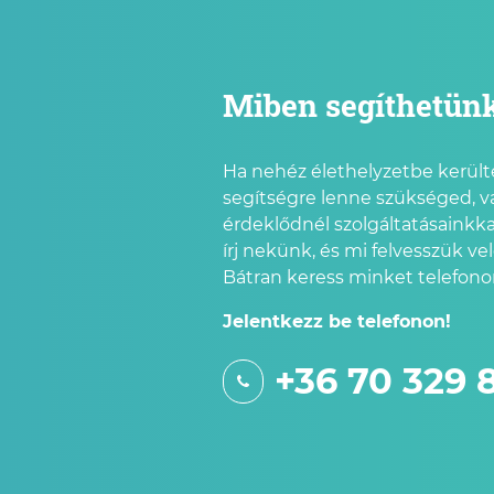
Miben segíthetün
Ha nehéz élethelyzetbe kerülté
segítségre lenne szükséged, v
érdeklődnél szolgáltatásainkka
írj nekünk, és mi felvesszük ve
Bátran keress minket telefonon
Jelentkezz be telefonon!
+36 70 329 