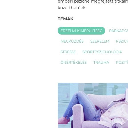
emberi psziché megfejtett titkairó
közérthetőek.
TÉMÁK
ÉRZELMI KIMERÜLTSÉG
PÁRKAPC
MEGKÜZDÉS
SZERELEM
PSZIC
STRESSZ
SPORTPSZICHOLÓGIA
ÖNÉRTÉKELÉS
TRAUMA
POZIT