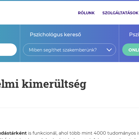
RÓLUNK
SZOLGÁLTATÁSOK
Pszichológus kereső
Psz
Miben segíthet szakemberünk?
ONL
elmi kimerültség
tudástárként
is funkcionál, ahol több mint 4000 tudományos ism