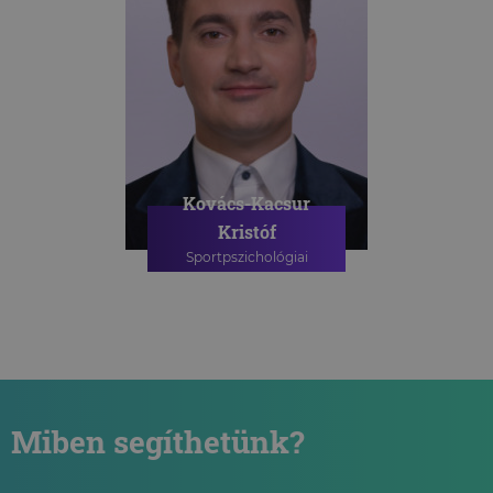
Kovács-Kacsur
Kristóf
Sportpszichológiai
szakpszichológus
SPORTPSZICHOLÓGIAI
TANÁCSADÁS
Miben segíthetünk?