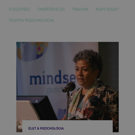
FÜGGŐSÉG
ÖNÉRTÉKELÉS
TRAUMA
KAPCSOLAT
POZITÍV PSZICHOLÓGIA
ÉLET & PSZICHOLÓGIA