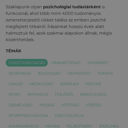
Szaklapunk olyan
pszichológiai tudástárként
is
funkcionál, ahol több mint 4000 tudományos
ismeretterjesztő cikket találsz az emberi psziché
megfejtett titkairól. Írásainkat hosszú évek alatt
halmoztuk fel, azok szakmai alapokon állnak, mégis
közérthetőek.
TÉMÁK
GYÁSZTANÁCSADÁS
PÁRKAPCSOLAT
ÖNISMERET
SZORONGÁS
BOLDOGSÁG
DEPRESSZIÓ
TERÁPIA
CSALÁD
MEGKÜZDÉS
SZERELEM
PSZICHÉ
SPORT
MOTIVÁCIÓ
FEJLŐDÉS
MINDFULNESS
SZEMÉLYISÉG
INTERJÚ
KÖTŐDÉS
STRESSZ
SPORTPSZICHOLÓGIA
PSZICHOLÓGUS
KOMMUNIKÁCIÓ
MUNKA
TELJESÍTMÉNY
ÉRZELMEK