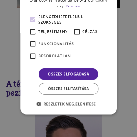
to all cookies in accordance with our Cookie
ÉLET & PSZICHOLÓGIA
Policy.
Bővebben
Erő a közösségből: csoportos
ELENGEDHETETLENÜL
tanácsadás veszteségeink
SZÜKSÉGES
kezelésére
TELJESÍTMÉNY
CÉLZÁS
FUNKCIONALITÁS
MINDSET PSZICHOLÓGIA
BESOROLATLAN
ÖSSZES ELFOGADÁSA
A témában kompetens
ÖSSZES ELUTASÍTÁSA
pszichológusaink
RÉSZLETEK MEGJELENÍTÉSE