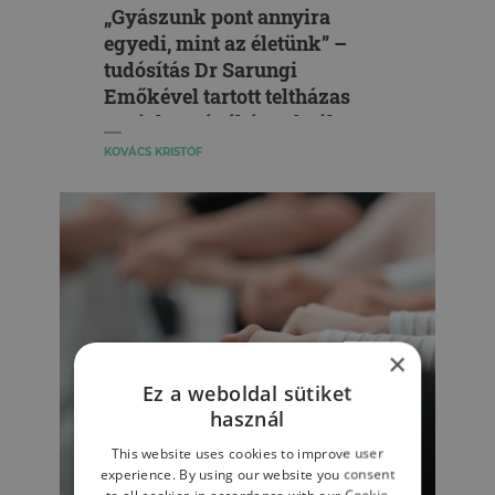
„Gyászunk pont annyira
egyedi, mint az életünk” –
tudósítás Dr Sarungi
Emőkével tartott teltházas
Pszicho-Kávéházunkról
KOVÁCS KRISTÓF
×
Ez a weboldal sütiket
használ
This website uses cookies to improve user
experience. By using our website you consent