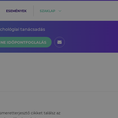
ESEMÉNYEK
SZAKLAP
ichológiai tanácsadás
INE IDŐPONTFOGLALÁS
eretterjesztő cikket találsz az