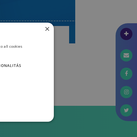
×
 legegyszerűbb
o all cookies
szichológiai triádot
asználja a
lakátkampány
IONALITÁS
NDSET