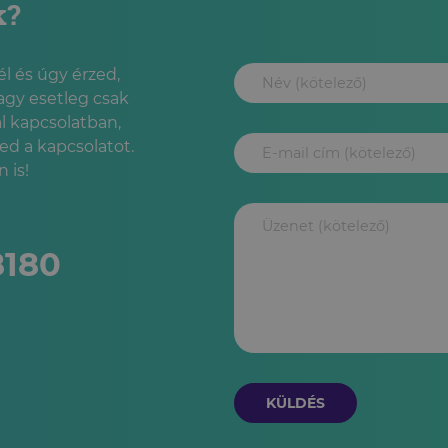
k?
l és úgy érzed,
agy esetleg csak
l kapcsolatban,
led a kapcsolatot.
 is!
8180
KÜLDÉS