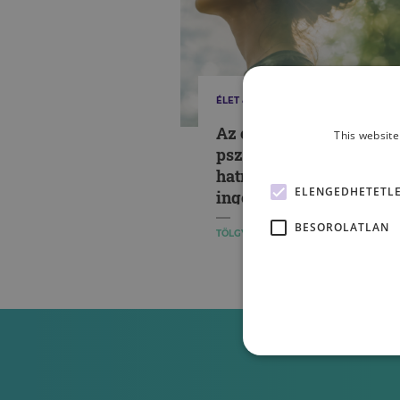
ÉLET & PSZICHOLÓGIA
Az érzékelés
This website
pszichológiája – Hogya
hatnak ránk a környezet
ELENGEDHETETL
ingerek?
BESOROLATLAN
TÖLGYESI HAJNALKA