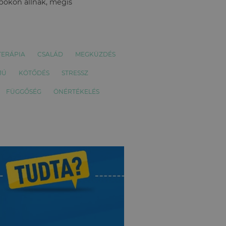
apokon állnak, mégis
TERÁPIA
CSALÁD
MEGKÜZDÉS
JÚ
KÖTŐDÉS
STRESSZ
FÜGGŐSÉG
ÖNÉRTÉKELÉS