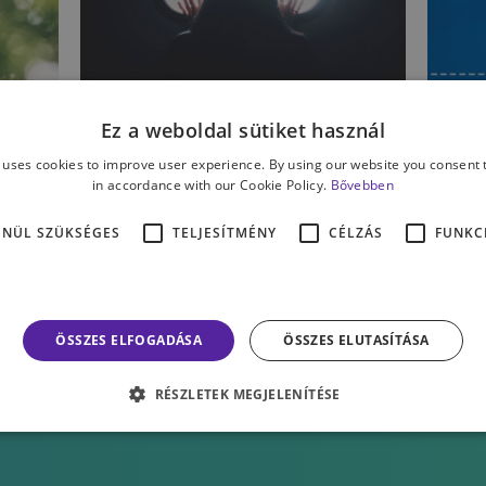
ÉLET & PSZICHOLÓGIA
Ez a weboldal sütiket használ
A
Félelmeink nyomában –
 uses cookies to improve user experience. By using our website you consent t
p
n
10 fóbia amiről még
in accordance with our Cookie Policy.
Bővebben
h
i
sosem hallottál
p
ENÜL SZÜKSÉGES
TELJESÍTMÉNY
CÉLZÁS
FUNKC
MI
ÖSSZES ELFOGADÁSA
ÖSSZES ELUTASÍTÁSA
RÉSZLETEK MEGJELENÍTÉSE