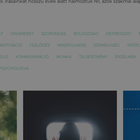
l. Írásainkat hosszú évek alatt halmoztuk fel, azok szakmai al
AT
ÖNISMERET
SZORONGÁS
BOLDOGSÁG
DEPRESSZIÓ
MOTIVÁCIÓ
FEJLŐDÉS
MINDFULNESS
SZEMÉLYISÉG
INTER
ÓGUS
KOMMUNIKÁCIÓ
MUNKA
TELJESÍTMÉNY
ÉRZELMEK
 PSZICHOLÓGIA