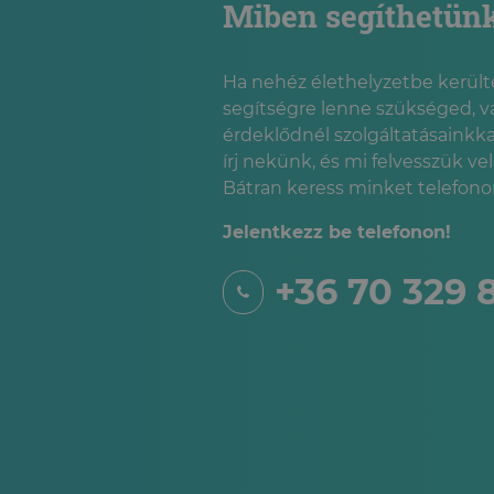
Miben segíthetün
Ha nehéz élethelyzetbe kerülté
segítségre lenne szükséged, v
érdeklődnél szolgáltatásainkka
írj nekünk, és mi felvesszük ve
Bátran keress minket telefonon
Jelentkezz be telefonon!
+36 70 329 