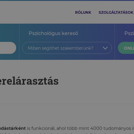
RÓLUNK
SZOLGÁLTATÁSOK
Pszichológus kereső
Psz
Miben segíthet szakemberünk?
ONL
erelárasztás
tudástárként
is funkcionál, ahol több mint 4000 tudományos ism