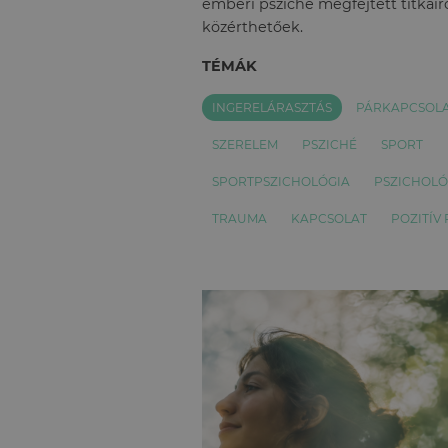
emberi psziché megfejtett titkairó
közérthetőek.
TÉMÁK
INGERELÁRASZTÁS
PÁRKAPCSOL
SZERELEM
PSZICHÉ
SPORT
SPORTPSZICHOLÓGIA
PSZICHOL
TRAUMA
KAPCSOLAT
POZITÍV