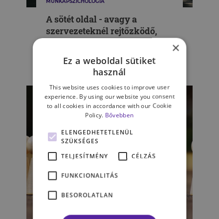
MUNKAPSZICHOLÓGIA
A sötét oldal - avagy a
szervezeteknél rejtőzködő,
veszélyes személyiségjegyek
×
Ez a weboldal sütiket
DEMETER TÜNDE
használ
This website uses cookies to improve user
experience. By using our website you consent
to all cookies in accordance with our Cookie
Policy.
Bővebben
ELENGEDHETETLENÜL
SZÜKSÉGES
TELJESÍTMÉNY
CÉLZÁS
FUNKCIONALITÁS
BESOROLATLAN