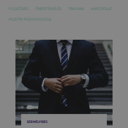
FÜGGŐSÉG
ÖNÉRTÉKELÉS
TRAUMA
KAPCSOLAT
POZITÍV PSZICHOLÓGIA
SZEMÉLYISÉG