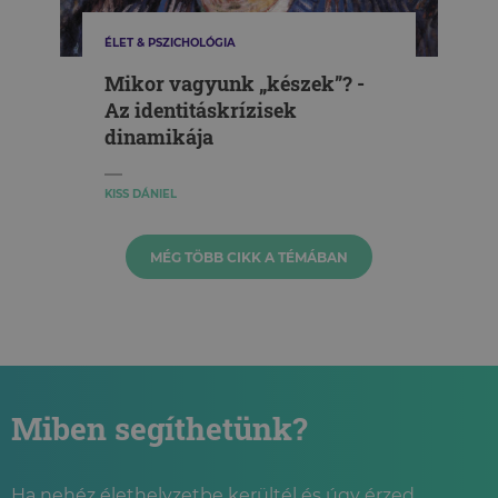
ÉLET & PSZICHOLÓGIA
Mikor vagyunk „készek”? -
Az identitáskrízisek
dinamikája
KISS DÁNIEL
MÉG TÖBB CIKK A TÉMÁBAN
Miben segíthetünk?
Ha nehéz élethelyzetbe kerültél és úgy érzed,