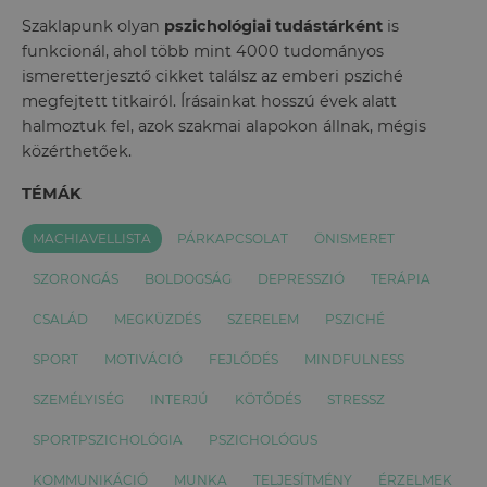
Szaklapunk olyan
pszichológiai tudástárként
is
funkcionál, ahol több mint 4000 tudományos
ismeretterjesztő cikket találsz az emberi psziché
megfejtett titkairól. Írásainkat hosszú évek alatt
halmoztuk fel, azok szakmai alapokon állnak, mégis
közérthetőek.
TÉMÁK
MACHIAVELLISTA
PÁRKAPCSOLAT
ÖNISMERET
SZORONGÁS
BOLDOGSÁG
DEPRESSZIÓ
TERÁPIA
CSALÁD
MEGKÜZDÉS
SZERELEM
PSZICHÉ
SPORT
MOTIVÁCIÓ
FEJLŐDÉS
MINDFULNESS
SZEMÉLYISÉG
INTERJÚ
KÖTŐDÉS
STRESSZ
SPORTPSZICHOLÓGIA
PSZICHOLÓGUS
KOMMUNIKÁCIÓ
MUNKA
TELJESÍTMÉNY
ÉRZELMEK