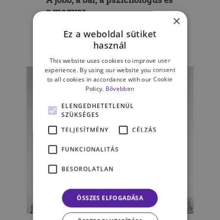
a magyar
×
nemzettudat/hasadás
Ez a weboldal sütiket
használ
HAJDU TAMARA
This website uses cookies to improve user
experience. By using our website you consent
to all cookies in accordance with our Cookie
Policy.
Bővebben
ELENGEDHETETLENÜL
SZÜKSÉGES
TELJESÍTMÉNY
CÉLZÁS
FUNKCIONALITÁS
BESOROLATLAN
ÖSSZES ELFOGADÁSA
„Vérről van szó? Vagy arról,