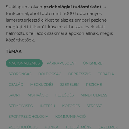
Szaklapunk olyan
pszichológiai tudástárként
is
funkcionál, ahol több mint 4000 tudományos
ismeretterjesztő cikket találsz az emberi psziché
megfejtett titkairól. Írásainkat hosszú évek alatt
halmoztuk fel, azok szakmai alapokon állnak, mégis
közérthetőek.
TÉMÁK
NACIONALIZMUS
PÁRKAPCSOLAT
ÖNISMERET
SZORONGÁS
BOLDOGSÁG
DEPRESSZIÓ
TERÁPIA
CSALÁD
MEGKÜZDÉS
SZERELEM
PSZICHÉ
SPORT
MOTIVÁCIÓ
FEJLŐDÉS
MINDFULNESS
SZEMÉLYISÉG
INTERJÚ
KÖTŐDÉS
STRESSZ
SPORTPSZICHOLÓGIA
KOMMUNIKÁCIÓ
PSZICHOLÓGUS
MUNKA
TELJESÍTMÉNY
ÉRZELMEK