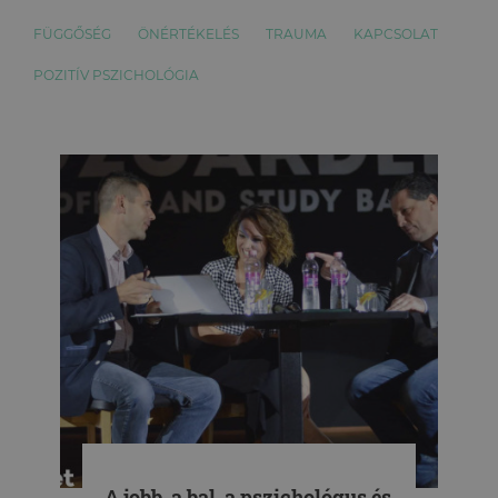
FÜGGŐSÉG
ÖNÉRTÉKELÉS
TRAUMA
KAPCSOLAT
POZITÍV PSZICHOLÓGIA
A jobb, a bal, a pszichológus és