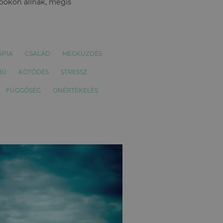
apokon állnak, mégis
ÁPIA
CSALÁD
MEGKÜZDÉS
JÚ
KÖTŐDÉS
STRESSZ
FÜGGŐSÉG
ÖNÉRTÉKELÉS