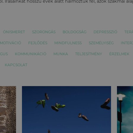
l. Írásainkat hosszú évek alatt halmoztuk fel, azok szakmai al
ÖNISMERET
SZORONGÁS
BOLDOGSÁG
DEPRESSZIÓ
TER
MOTIVÁCIÓ
FEJLŐDÉS
MINDFULNESS
SZEMÉLYISÉG
INTER
ÓGUS
KOMMUNIKÁCIÓ
MUNKA
TELJESÍTMÉNY
ÉRZELMEK
KAPCSOLAT