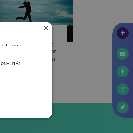
×
PCSOLATAINK
Foglalkoztasd a rabot,
o all cookies
ülönben ő foglalkoztat
éged!” – Reintegráció a
IONALITÁS
örtönben
DÁNYI BENCE