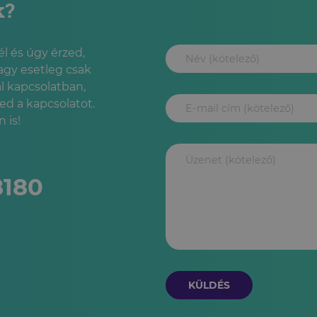
k?
l és úgy érzed,
agy esetleg csak
l kapcsolatban,
led a kapcsolatot.
 is!
8180
KÜLDÉS