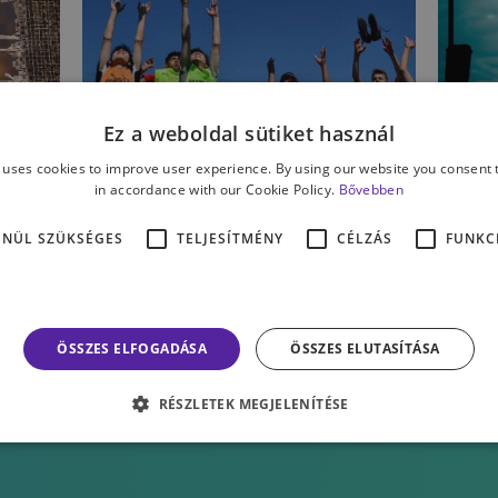
SPORTPSZICHOLÓGIA
KA
Ez a weboldal sütiket használ
et
„A nagymulti könyvelőtől
„
 uses cookies to improve user experience. By using our website you consent t
a Hős utcai srácokig” –
k
in accordance with our Cookie Policy.
Bővebben
interjú Rákos Andrással,
t
ENÜL SZÜKSÉGES
TELJESÍTMÉNY
CÉLZÁS
FUNKC
az Oltalom
b
Sportegyesület elnökével
KISS ANDRÁS
LA
ÖSSZES ELFOGADÁSA
ÖSSZES ELUTASÍTÁSA
RÉSZLETEK MEGJELENÍTÉSE