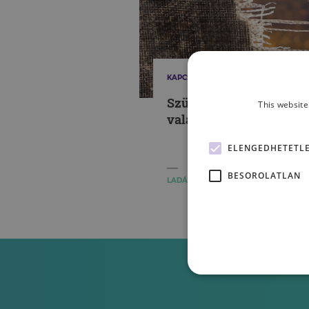
KAPCSOLATAINK
Szülő a börtönben – nev
This website
valaki a végén? - II. rész
ELENGEDHETETL
BESOROLATLAN
LADÁNYI BENCE