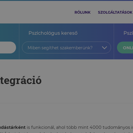
RÓLUNK
SZOLGÁLTATÁSOK
Pszichológus kereső
Psz
Miben segíthet szakemberünk?
ONL
ntegráció
tudástárként
is funkcionál, ahol több mint 4000 tudományos ism