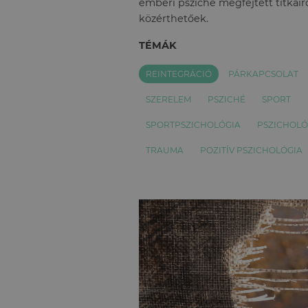
emberi psziché megfejtett titkairó
közérthetőek.
TÉMÁK
REINTEGRÁCIÓ
PÁRKAPCSOLAT
SZERELEM
PSZICHÉ
SPORT
SPORTPSZICHOLÓGIA
PSZICHOL
TRAUMA
POZITÍV PSZICHOLÓGIA