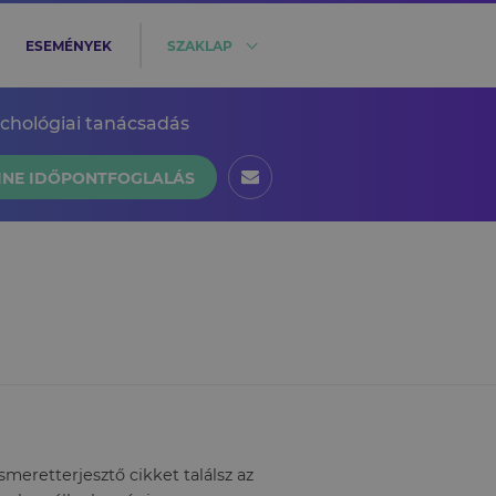
ESEMÉNYEK
SZAKLAP
ichológiai tanácsadás
INE IDŐPONTFOGLALÁS
eretterjesztő cikket találsz az