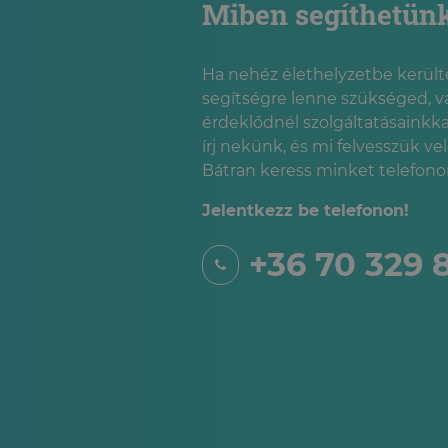
Miben segíthetün
Ha nehéz élethelyzetbe kerülté
segítségre lenne szükséged, v
érdeklődnél szolgáltatásainkka
írj nekünk, és mi felvesszük ve
Bátran keress minket telefonon
Jelentkezz be telefonon!
+36 70 329 