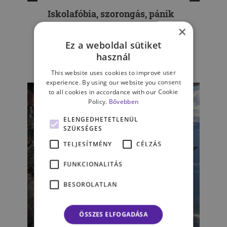
Iskolafóbia, szorongás, pánik
– hogyan segíthetünk
×
gyermekünknek?
Ez a weboldal sütiket
használ
ADAMIK ESZTER
This website uses cookies to improve user
experience. By using our website you consent
to all cookies in accordance with our Cookie
Policy.
Bővebben
ELENGEDHETETLENÜL
SZÜKSÉGES
TELJESÍTMÉNY
CÉLZÁS
FUNKCIONALITÁS
BESOROLATLAN
ÖSSZES ELFOGADÁSA