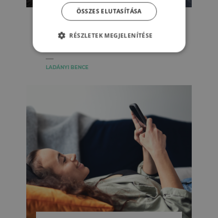
KAPCSOLATAINK
ÖSSZES ELUTASÍTÁSA
„Az itthon maradt családtag is
misszióban van” – a
RÉSZLETEK MEGJELENÍTÉSE
katonacsaládok nehézségei
LADÁNYI BENCE