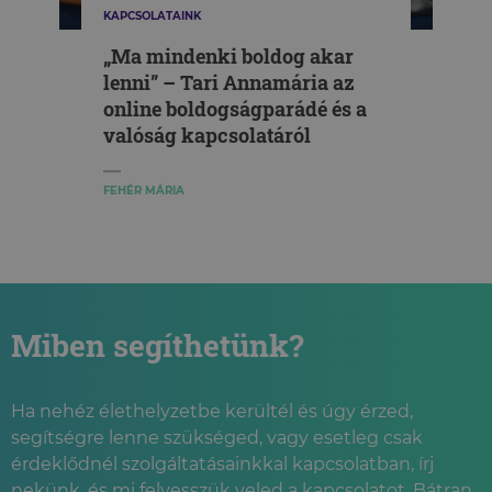
KAPCSOLATAINK
„Ma mindenki boldog akar
lenni” – Tari Annamária az
online boldogságparádé és a
valóság kapcsolatáról
FEHÉR MÁRIA
Miben segíthetünk?
Ha nehéz élethelyzetbe kerültél és úgy érzed,
segítségre lenne szükséged, vagy esetleg csak
érdeklődnél szolgáltatásainkkal kapcsolatban, írj
nekünk, és mi felvesszük veled a kapcsolatot. Bátran