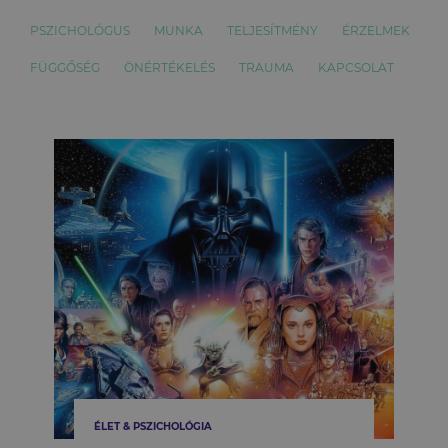
PSZICHOLÓGUS
MUNKA
TELJESÍTMÉNY
ÉRZELMEK
FÜGGŐSÉG
ÖNÉRTÉKELÉS
TRAUMA
KAPCSOLAT
ÉLET & PSZICHOLÓGIA