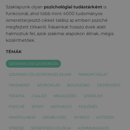
Szaklapunk olyan
pszichológiai tudástárként
is
funkcionál, ahol több mint 4000 tudományos
ismeretterjesztő cikket találsz az emberi psziché
megfejtett titkairól. Írásainkat hosszú évek alatt
halmoztuk fel, azok szakmai alapokon állnak, mégis
közérthetőek.
TÉMÁK
SZEPARÁCIÓS SZORONGÁS
SZEPARÁCIÓS SZORONGÁS ZAVAR
PÁRKAPCSOLAT
ÖNISMERET
SZORONGÁS
BOLDOGSÁG
DEPRESSZIÓ
TERÁPIA
CSALÁD
MEGKÜZDÉS
SZERELEM
PSZICHÉ
SPORT
MOTIVÁCIÓ
FEJLŐDÉS
MINDFULNESS
SZEMÉLYISÉG
INTERJÚ
KÖTŐDÉS
STRESSZ
SPORTPSZICHOLÓGIA
KOMMUNIKÁCIÓ