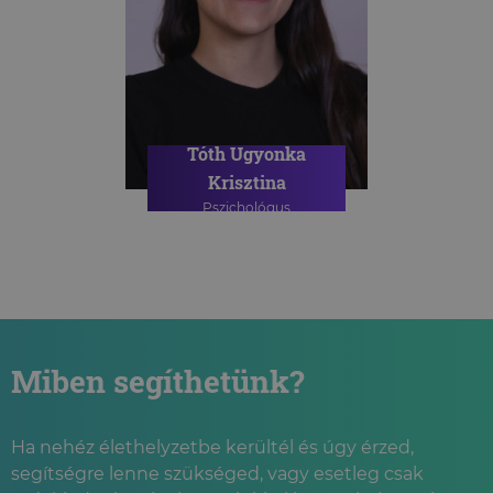
Tóth Ugyonka
Krisztina
Pszichológus
Miben segíthetünk?
Ha nehéz élethelyzetbe kerültél és úgy érzed,
segítségre lenne szükséged, vagy esetleg csak