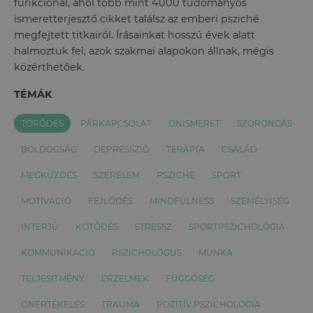
funkcionál, ahol több mint 4000 tudományos
ismeretterjesztő cikket találsz az emberi psziché
megfejtett titkairól. Írásainkat hosszú évek alatt
halmoztuk fel, azok szakmai alapokon állnak, mégis
közérthetőek.
TÉMÁK
TÖRŐDÉS
PÁRKAPCSOLAT
ÖNISMERET
SZORONGÁS
BOLDOGSÁG
DEPRESSZIÓ
TERÁPIA
CSALÁD
MEGKÜZDÉS
SZERELEM
PSZICHÉ
SPORT
MOTIVÁCIÓ
FEJLŐDÉS
MINDFULNESS
SZEMÉLYISÉG
INTERJÚ
KÖTŐDÉS
STRESSZ
SPORTPSZICHOLÓGIA
KOMMUNIKÁCIÓ
PSZICHOLÓGUS
MUNKA
TELJESÍTMÉNY
ÉRZELMEK
FÜGGŐSÉG
ÖNÉRTÉKELÉS
TRAUMA
POZITÍV PSZICHOLÓGIA