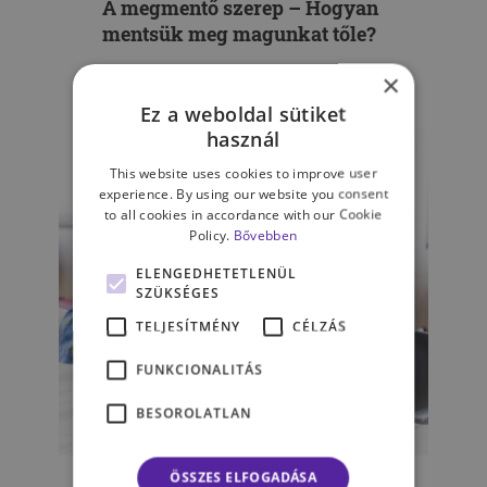
A megmentő szerep – Hogyan
mentsük meg magunkat tőle?
×
TÓTH UGYONKA KRISZTINA
Ez a weboldal sütiket
használ
This website uses cookies to improve user
experience. By using our website you consent
to all cookies in accordance with our Cookie
Policy.
Bővebben
ELENGEDHETETLENÜL
SZÜKSÉGES
TELJESÍTMÉNY
CÉLZÁS
FUNKCIONALITÁS
BESOROLATLAN
GYERMEKPSZICHOLÓGIA
ÖSSZES ELFOGADÁSA
Minden, amit az