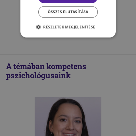
iskolapszichológiáról tudni
ÖSSZES ELUTASÍTÁSA
érdemes
RÉSZLETEK MEGJELENÍTÉSE
SZAJLI CLAUDIA
A témában kompetens
pszichológusaink