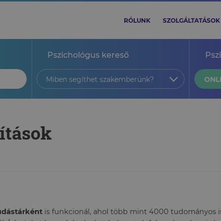
RÓLUNK
SZOLGÁLTATÁSOK
Pszichológus kereső
Psz
Miben segíthet szakemberünk?
ONL
zítások
tudástárként
is funkcionál, ahol több mint 4000 tudományos ism