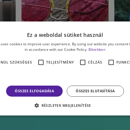
ÉLET & PSZICHOLÓGIA
ÉL
Ez a weboldal sütiket használ
Pozitív illúziók,
M
 uses cookies to improve user experience. By using our website you consent t
amelyekre egyszerűen
e
in accordance with our Cookie Policy.
Bővebben
szükségünk van
k
ENÜL SZÜKSÉGES
TELJESÍTMÉNY
CÉLZÁS
FUNKC
PATTERMAN PÉTER
ÖSSZES ELFOGADÁSA
ÖSSZES ELUTASÍTÁSA
RÉSZLETEK MEGJELENÍTÉSE