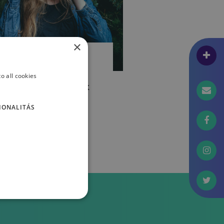
×
ET & PSZICHOLÓGIA
iért vagyunk
o all cookies
légedetlenek a rólunk
észült fotókkal?
IONALITÁS