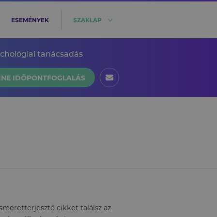
ESEMÉNYEK
SZAKLAP
ichológiai tanácsadás
INE IDŐPONTFOGLALÁS
eretterjesztő cikket találsz az