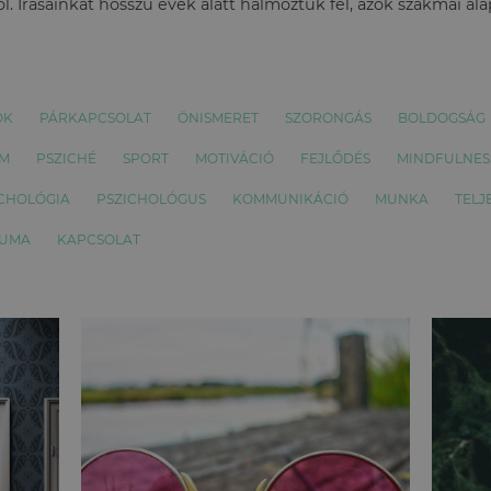
l. Írásainkat hosszú évek alatt halmoztuk fel, azok szakmai al
OK
PÁRKAPCSOLAT
ÖNISMERET
SZORONGÁS
BOLDOGSÁG
EM
PSZICHÉ
SPORT
MOTIVÁCIÓ
FEJLŐDÉS
MINDFULNES
CHOLÓGIA
PSZICHOLÓGUS
KOMMUNIKÁCIÓ
MUNKA
TELJ
AUMA
KAPCSOLAT