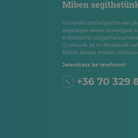
Miben segíthetün
Ha nehéz élethelyzetbe kerülté
segítségre lenne szükséged, v
érdeklődnél szolgáltatásainkka
írj nekünk, és mi felvesszük ve
Bátran keress minket telefonon
Jelentkezz be telefonon!
+36 70 329 