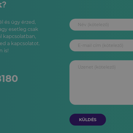
k?
l és úgy érzed,
agy esetleg csak
l kapcsolatban,
led a kapcsolatot.
 is!
8180
KÜLDÉS