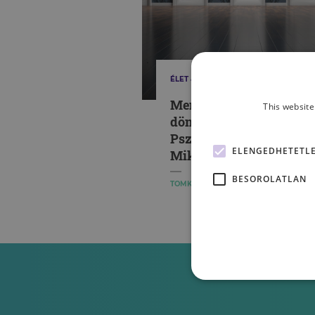
ÉLET & PSZICHOLÓGIA
Mennyit tudunk a saját
This website
döntéseinkről? –
Pszicho-Kávéház Földi
ELENGEDHETETL
Miklós Dániellel
BESOROLATLAN
TOMKU GYÖRGY