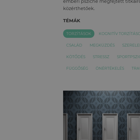
emberi psziché megfejtett titkairó
közérthetőek.
TÉMÁK
TORZÍTÁSOK
KOGNITÍV TORZÍTÁS
CSALÁD
MEGKÜZDÉS
SZEREL
KÖTŐDÉS
STRESSZ
SPORTPSZI
FÜGGŐSÉG
ÖNÉRTÉKELÉS
TR