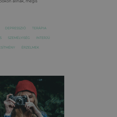
apokon állnak, mégis
DEPRESSZIÓ
TERÁPIA
S
SZEMÉLYISÉG
INTERJÚ
ESÍTMÉNY
ÉRZELMEK