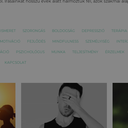
l. Írásainkat hosszú évek alatt halmoztuk fel, azok szakmai al
ISMERET
SZORONGÁS
BOLDOGSÁG
DEPRESSZIÓ
TERÁPIA
MOTIVÁCIÓ
FEJLŐDÉS
MINDFULNESS
SZEMÉLYISÉG
INTER
ÁCIÓ
PSZICHOLÓGUS
MUNKA
TELJESÍTMÉNY
ÉRZELMEK
KAPCSOLAT