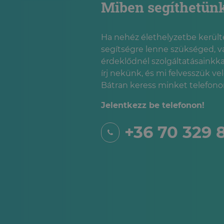
Miben segíthetün
Ha nehéz élethelyzetbe kerülté
segítségre lenne szükséged, v
érdeklődnél szolgáltatásainkka
írj nekünk, és mi felvesszük ve
Bátran keress minket telefonon
Jelentkezz be telefonon!
+36 70 329 