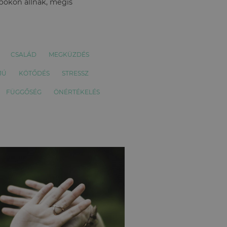
apokon állnak, mégis
CSALÁD
MEGKÜZDÉS
JÚ
KÖTŐDÉS
STRESSZ
FÜGGŐSÉG
ÖNÉRTÉKELÉS