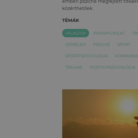
emberi psziché megfejtett titkairó
közérthetőek.
TÉMÁK
VÁLASZOK
PÁRKAPCSOLAT
ÖN
SZERELEM
PSZICHÉ
SPORT
SPORTPSZICHOLÓGIA
KOMMUNIK
TRAUMA
POZITÍV PSZICHOLÓGIA