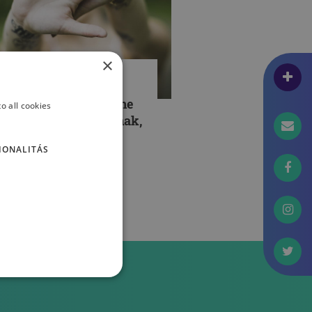
×
PCSOLATAINK
íz kérdés, amit soha ne
o all cookies
égy fel pszichológusnak,
szichológia szakos
IONALITÁS
allgatónak! – I. rész
TTERMAN PÉTER