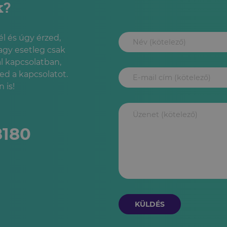
k?
l és úgy érzed,
agy esetleg csak
l kapcsolatban,
led a kapcsolatot.
 is!
8180
KÜLDÉS