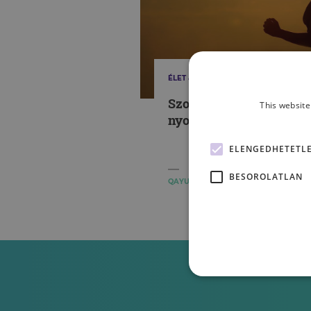
ÉLET & PSZICHOLÓGIA
Szokásaink kiépítéséne
This website
nyomában
ELENGEDHETETL
BESOROLATLAN
QAYUM LAURA