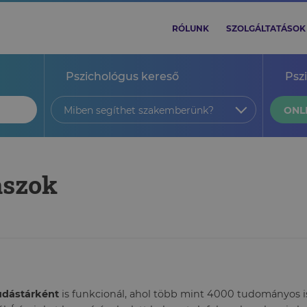
RÓLUNK
SZOLGÁLTATÁSOK
Pszichológus kereső
Psz
Miben segíthet szakemberünk?
ONL
aszok
tudástárként
is funkcionál, ahol több mint 4000 tudományos ism