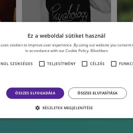
KAPCSOLATAINK
KA
Ez a weboldal sütiket használ
k
Tíz kérdés, amit soha ne
T
 uses cookies to improve user experience. By using our website you consent t
tégy fel pszichológusnak,
t
in accordance with our Cookie Policy.
Bővebben
pszichológia szakos
p
ENÜL SZÜKSÉGES
TELJESÍTMÉNY
CÉLZÁS
FUNKC
hallgatónak! – II. rész
h
PATTERMAN PÉTER
PA
ÖSSZES ELFOGADÁSA
ÖSSZES ELUTASÍTÁSA
RÉSZLETEK MEGJELENÍTÉSE