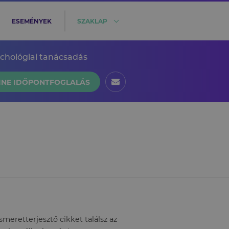
ESEMÉNYEK
SZAKLAP
ichológiai tanácsadás
INE IDŐPONTFOGLALÁS
eretterjesztő cikket találsz az