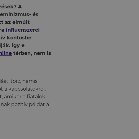
zések? A
feminizmus- és
t az elmúlt
éra
influenszerei
tív köntösbe
ják. Így e
nline
térben, nem is
st, torz, hamis
, a kapcsolatokról,
, amikor a fiatalok
nak pozitív példát a