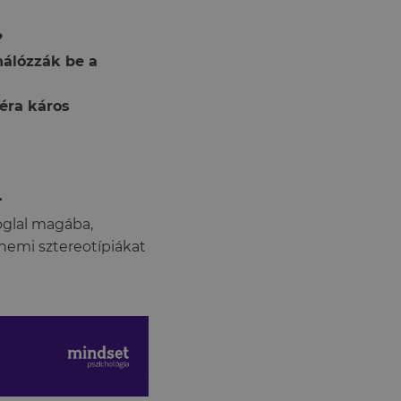
?
hálózzák be a
éra káros
i
oglal magába,
nemi sztereotípiákat