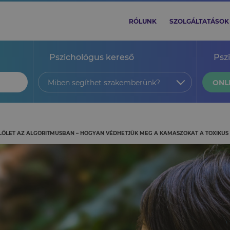
RÓLUNK
SZOLGÁLTATÁSOK
Pszichológus kereső
Psz
Miben segíthet szakemberünk?
ONL
ÖLET AZ ALGORITMUSBAN – HOGYAN VÉDHETJÜK MEG A KAMASZOKAT A TOXIKUS 