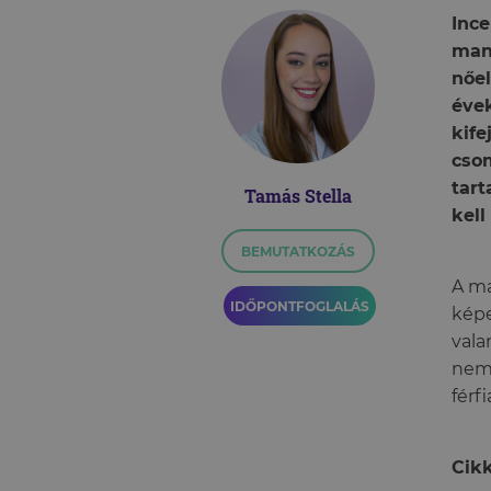
Ince
mano
nőel
évek
kife
csom
tart
Tamás Stella
kell
BEMUTATKOZÁS
A ma
IDŐPONTFOGLALÁS
képe
vala
nem 
férf
Cikk