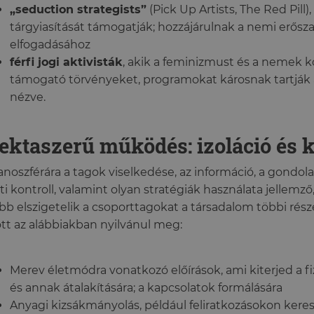
„seduction strategists”
(Pick Up Artists, The Red Pill),
tárgyiasítását támogatják; hozzájárulnak a nemi erősz
elfogadásához
férfi jogi aktivisták
, akik a feminizmust és a nemek 
támogató törvényeket, programokat károsnak tartják a 
nézve.
ektaszerű működés: izoláció és k
noszférára a tagok viselkedése, az információ, a gondola
tti kontroll, valamint olyan stratégiák használata jellemz
bb elszigetelik a csoporttagokat a társadalom többi rész
tt az alábbiakban nyilvánul meg:
Merev életmódra vonatkozó előírások, ami kiterjed a f
és annak átalakítására; a kapcsolatok formálására
Anyagi kizsákmányolás, például feliratkozásokon keres