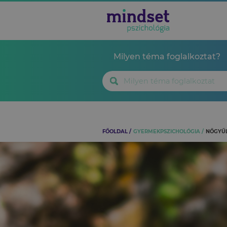
Milyen téma foglalkoztat?
FŐOLDAL
GYERMEKPSZICHOLÓGIA
NŐGYŰL