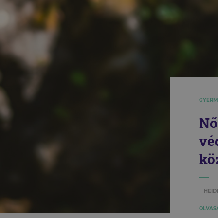
GYERM
Nő
vé
kö
HEID
OLVASÁ