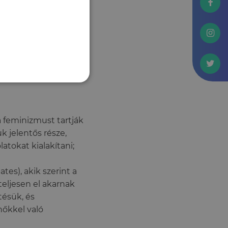
itás-összeolvadást
 kötődést, miközben
zációhoz.
melyet több csoport
 a feminizmust tartják
k jelentős része,
tokat kialakítani;
es), akik szerint a
teljesen el akarnak
tésük, és
 nőkkel való