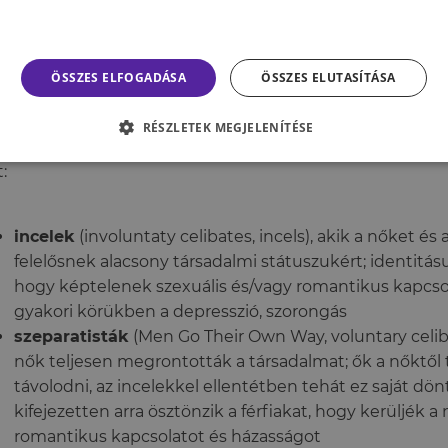
zösségek egy kollektív identitásban osztoznak; az ident
gatják és szorgalmazzák, ami erősíti a csoporthoz való
ÖSSZES ELFOGADÁSA
ÖSSZES ELUTASÍTÁSA
li a távolságot mindenki mástól, ezzel hozzájárul a polari
RÉSZLETEK MEGJELENÍTÉSE
zös identitás ellenére heterogén közösségről van szó, a
:
incelek
(involuntaty celibates, incels), akik a nőket és
felelősnek alacsony társadalmi státuszukért; identitásu
hogy képtelenek szexuális és/vagy romantikus kapcsola
gyakori körükben a depresszió, szorongás
szeparatisták
(Men Go Their Own Way, voluntary celibat
nők teljesen megrontották a társadalmat; ők a nőktől 
távolodni, az incelekkel ellentétben tehát ez saját dön
kifejezetten arra ösztönzik a férfiakat, hogy kerüljék a
romantikus kapcsolatot és házasságot