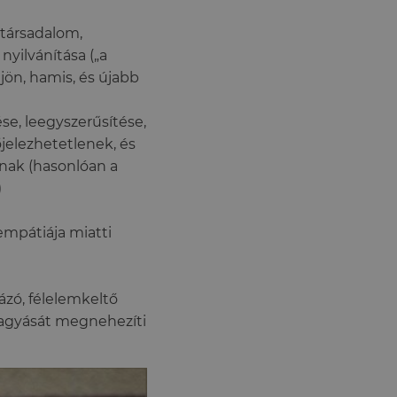
 társadalom,
yilvánítása („a
jön, hamis, és újabb
se, leegyszerűsítése,
őjelezhetetlenek, és
lnak (hasonlóan a
)
empátiája miatti
a
ázó, félelemkeltő
hagyását megnehezíti