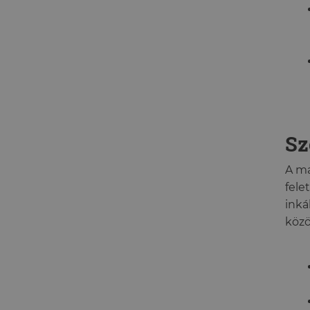
Sz
A ma
fele
inká
közö