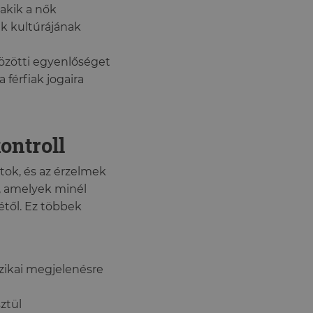
 akik a nők
ak kultúrájának
közötti egyenlőséget
férfiak jogaira
ontroll
tok, és az érzelmek
ő, amelyek minél
étől. Ez többek
izikai megjelenésre
ztül