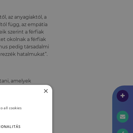
ől, az anyagiaktól, a
ltól függ, az empátia
 szerint a férfiak
et okolnak a férfiak
zmus pedig társadalmi
zerezzék hatalmukat”.
tani, amelyek
ntenek mérgező,
×
csönvesznek
pszichológiából,
o all cookies
IONALITÁS