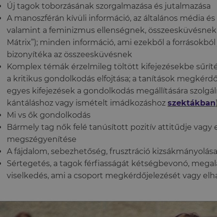
Új tagok toborzásának szorgalmazása és jutalmazása
A manoszférán kívüli információ, az általános média és
valamint a feminizmus ellenségnek, összeesküvésnek n
Mátrix”); minden információ, ami ezekből a forrásokból 
bizonyítéka az összeesküvésnek
Komplex témák érzelmileg töltött kifejezésekbe sűríté
a kritikus gondolkodás elfojtása; a tanítások megkérd
egyes kifejezések a gondolkodás megállítására szolgá
kántáláshoz vagy ismételt imádkozáshoz
szektákban
Mi vs ők gondolkodás
Bármely tag nők felé tanúsított pozitív attitűdje vagy 
megszégyenítése
A fájdalom, sebezhetőség, frusztráció kizsákmányolás
Sértegetés, a tagok férfiasságát kétségbevonó, megal
viselkedés, ami a csoport megkérdőjelezését vagy el