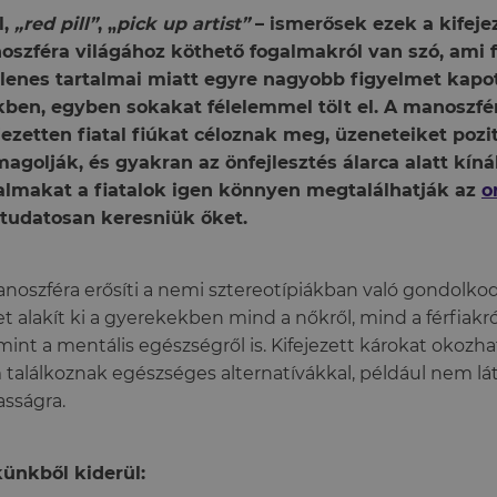
l,
„red pill”
, „
pick up artist”
– ismerősek ezek a kifeje
szféra világához köthető fogalmakról van szó, ami 
lenes tartalmai miatt egyre nagyobb figyelmet kapot
ben, egyben sokakat félelemmel tölt el. A manoszf
jezetten fiatal fiúkat céloznak meg, üzeneteiket pozi
agolják, és gyakran az önfejlesztés álarca alatt kínál
almakat a fiatalok igen könnyen megtalálhatják az
o
 tudatosan keresniük őket.
noszféra erősíti a nemi sztereotípiákban való gondolkodá
t alakít ki a gyerekekben mind a nőkről, mind a férfiakról
mint a mentális egészségről is. Kifejezett károkat okozhat
találkoznak egészséges alternatívákkal, például nem lát
iasságra.
ünkből kiderül: