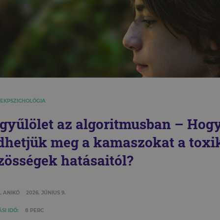
EKPSZICHOLÓGIA
gyűlölet az algoritmusban – Hog
dhetjük meg a kamaszokat a toxik
zösségek hatásaitól?
L ANIKÓ
2026. JÚNIUS 9.
SI IDŐ:
8 PERC