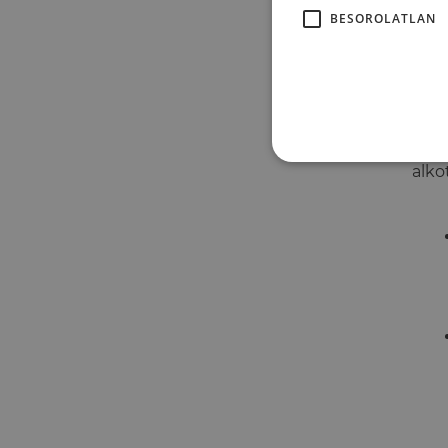
BESOROLATLAN
A kö
támo
növe
A kö
alkot