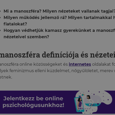
Mi a manoszféra? Milyen nézeteket vallanak tagjai
Milyen működés jellemző rá? Milyen tartalmakkal 
fiatalokat?
Hogyan védhetjük kamasz gyerekünket a manoszf
nézeteivel szemben?
manoszféra definíciója és nézete
noszféra online közösségeket és
internetes
oldalakat f
yek feminizmus elleni küzdelmet, nőgyűlöletet, merev 
etnek.