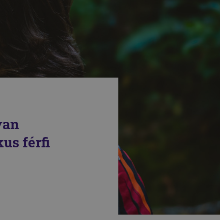
yan
us férfi