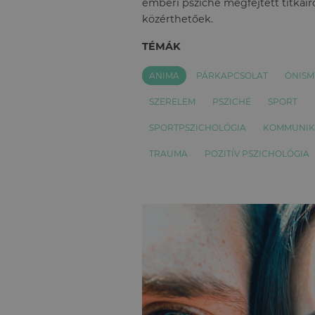
emberi psziché megfejtett titkairó
közérthetőek.
TÉMÁK
ANIMA
PÁRKAPCSOLAT
ÖNISM
SZERELEM
PSZICHÉ
SPORT
SPORTPSZICHOLÓGIA
KOMMUNIK
TRAUMA
POZITÍV PSZICHOLÓGIA