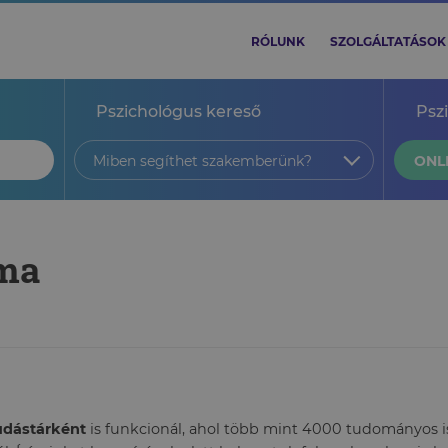
RÓLUNK
SZOLGÁLTATÁSOK
Pszichológus kereső
Psz
Miben segíthet szakemberünk?
ONL
ima
tudástárként
is funkcionál, ahol több mint 4000 tudományos ism