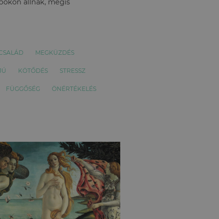
apokon állnak, mégis
CSALÁD
MEGKÜZDÉS
JÚ
KÖTŐDÉS
STRESSZ
FÜGGŐSÉG
ÖNÉRTÉKELÉS