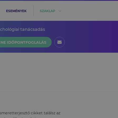
ESEMÉNYEK
SZAKLAP
ichológiai tanácsadás
INE IDŐPONTFOGLALÁS
eretterjesztő cikket találsz az