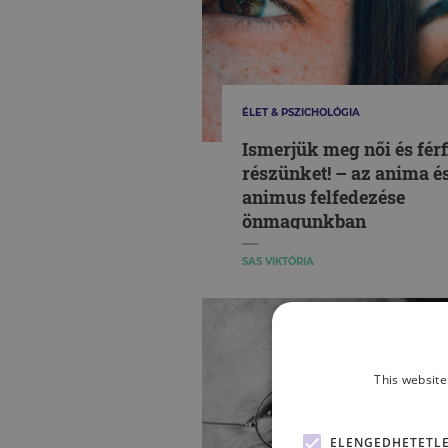
ÉLET & PSZICHOLÓGIA
Ismerjük meg női és férf
részünket! – az anima é
animus felfedezése
önmagunkban
SAS VIKTÓRIA
This website
ELENGEDHETETL