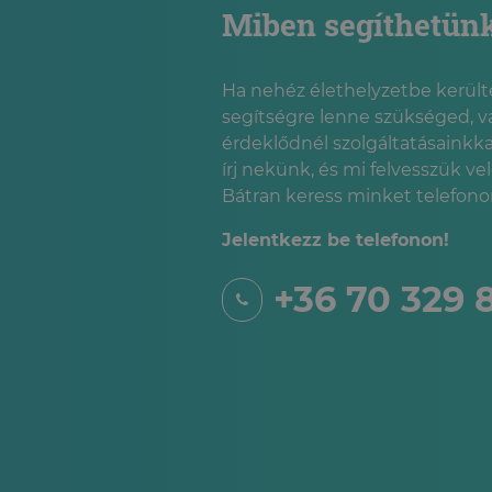
Miben segíthetün
Ha nehéz élethelyzetbe kerülté
segítségre lenne szükséged, v
érdeklődnél szolgáltatásainkka
írj nekünk, és mi felvesszük ve
Bátran keress minket telefonon
Jelentkezz be telefonon!
+36 70 329 