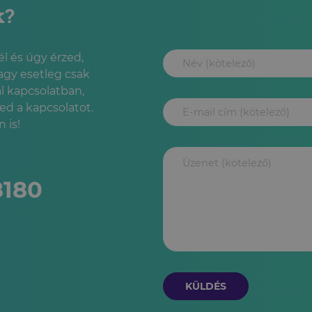
k?
l és úgy érzed,
agy esetleg csak
l kapcsolatban,
led a kapcsolatot.
 is!
8180
KÜLDÉS