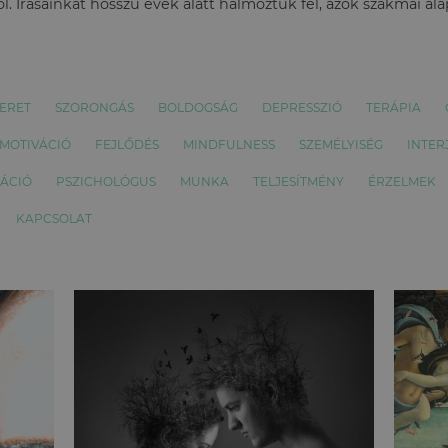
l. Írásainkat hosszú évek alatt halmoztuk fel, azok szakmai al
ERET
SZORONGÁS
BOLDOGSÁG
DEPRESSZIÓ
TERÁPIA
MOTIVÁCIÓ
FEJLŐDÉS
MINDFULNESS
SZEMÉLYISÉG
INTER
ÁCIÓ
PSZICHOLÓGUS
MUNKA
TELJESÍTMÉNY
ÉRZELMEK
KAPCSOLAT