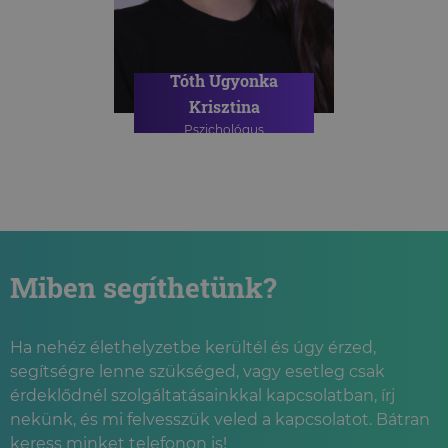
Tóth Ugyonka
Krisztina
Pszichológus
Miben segíthetünk?
Ha nehéz élethelyzetbe kerültél és úgy érzed,
segítségre lenne szükséged, vagy esetleg csak
érdeklődnél szolgáltatásainkkal kapcsolatban, írj
nekünk, és mi felvesszük veled a kapcsolatot. Bátran
keress minket telefonon is!