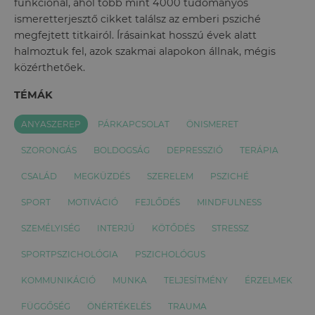
funkcionál, ahol több mint 4000 tudományos
ismeretterjesztő cikket találsz az emberi psziché
megfejtett titkairól. Írásainkat hosszú évek alatt
halmoztuk fel, azok szakmai alapokon állnak, mégis
közérthetőek.
TÉMÁK
ANYASZEREP
PÁRKAPCSOLAT
ÖNISMERET
SZORONGÁS
BOLDOGSÁG
DEPRESSZIÓ
TERÁPIA
CSALÁD
MEGKÜZDÉS
SZERELEM
PSZICHÉ
SPORT
MOTIVÁCIÓ
FEJLŐDÉS
MINDFULNESS
SZEMÉLYISÉG
INTERJÚ
KÖTŐDÉS
STRESSZ
SPORTPSZICHOLÓGIA
PSZICHOLÓGUS
KOMMUNIKÁCIÓ
MUNKA
TELJESÍTMÉNY
ÉRZELMEK
FÜGGŐSÉG
ÖNÉRTÉKELÉS
TRAUMA