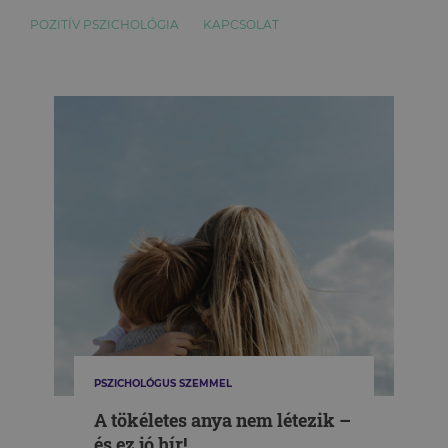
POZITÍV PSZICHOLÓGIA
KAPCSOLAT
PSZICHOLÓGUS SZEMMEL
A tökéletes anya nem létezik –
és ez jó hír!