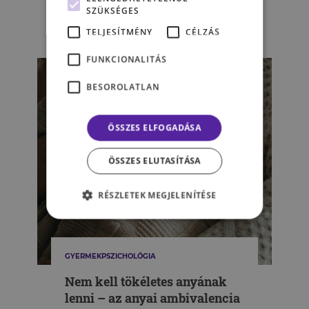
SZÜKSÉGES
TELJESÍTMÉNY
CÉLZÁS
TÓTH UGYONKA KRISZTINA
FUNKCIONALITÁS
BESOROLATLAN
ÖSSZES ELFOGADÁSA
ÖSSZES ELUTASÍTÁSA
RÉSZLETEK MEGJELENÍTÉSE
GYERMEKPSZICHOLÓGIA
Nem kell tökéletes anyának
lenni – az anyai ambivalencia