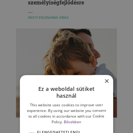
személyiségfejlődésre
HEGYI ZSUZSANNA VIRÁG
×
Ez a weboldal sütiket
használ
This website uses cookies to improve user
experience. By using our website you consent
SZEMÉLYISÉG
to all cookies in accordance with our Cookie
Policy.
Bővebben
6 lépés az anyai düh
leküzdéséhez
ELENGEDHETETLENÜL