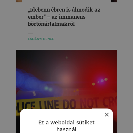
„Idebenn ébren is álmodik az
ember” – az immanens
börtönártalmakról
LADÁNYI BENCE
×
Ez a weboldal sütiket
használ