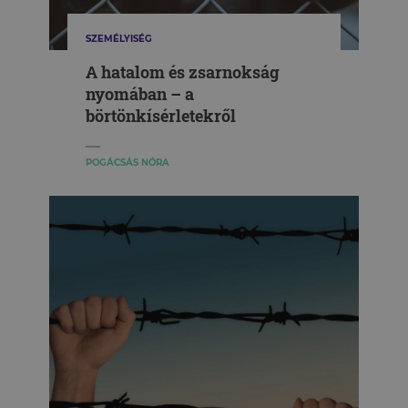
SZEMÉLYISÉG
A hatalom és zsarnokság
nyomában – a
börtönkísérletekről
POGÁCSÁS NÓRA