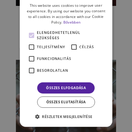
This website uses cookies to improve user
A bárányok valójában ritkán
experience. By using our website you consent
hallgatnak –
to all cookies in accordance with our Cookie
kriminálpszichológiai
Policy.
Bővebben
kerekasztal a XXIII.
ELENGEDHETETLENÜL
Pszinapszison
SZÜKSÉGES
TELJESÍTMÉNY
CÉLZÁS
LADÁNYI BENCE
FUNKCIONALITÁS
BESOROLATLAN
ÖSSZES ELFOGADÁSA
ÖSSZES ELUTASÍTÁSA
RÉSZLETEK MEGJELENÍTÉSE