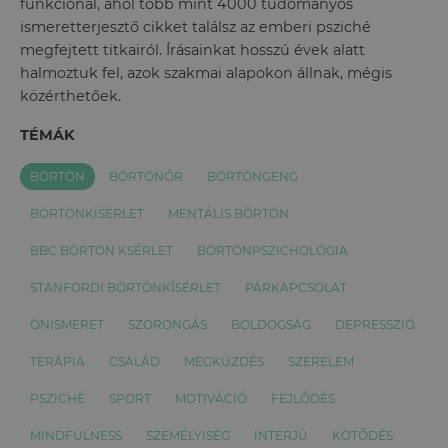
funkcionál, ahol több mint 4000 tudományos
ismeretterjesztő cikket találsz az emberi psziché
megfejtett titkairól. Írásainkat hosszú évek alatt
halmoztuk fel, azok szakmai alapokon állnak, mégis
közérthetőek.
TÉMÁK
BÖRTÖN
BÖRTÖNŐR
BÖRTÖNGENG
BÖRTÖNKÍSÉRLET
MENTÁLIS BÖRTÖN
BBC BÖRTÖN KSÉRLET
BÖRTÖNPSZICHOLÓGIA
STANFORDI BÖRTÖNKÍSÉRLET
PÁRKAPCSOLAT
ÖNISMERET
SZORONGÁS
BOLDOGSÁG
DEPRESSZIÓ
TERÁPIA
CSALÁD
MEGKÜZDÉS
SZERELEM
PSZICHÉ
SPORT
MOTIVÁCIÓ
FEJLŐDÉS
MINDFULNESS
SZEMÉLYISÉG
INTERJÚ
KÖTŐDÉS