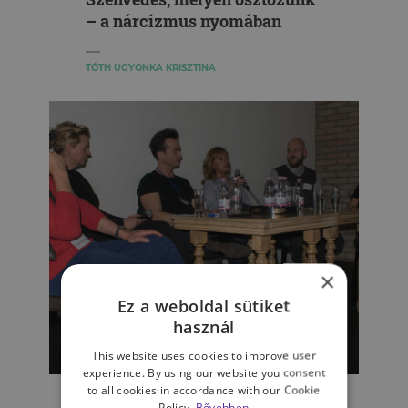
– a nárcizmus nyomában
TÓTH UGYONKA KRISZTINA
×
Ez a weboldal sütiket
használ
This website uses cookies to improve user
KAPCSOLATAINK
experience. By using our website you consent
to all cookies in accordance with our Cookie
„A kóros nárcisztikus
Policy.
Bővebben