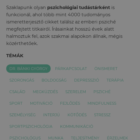
Szaklapunk olyan
pszichológiai tudástárként
is
funkcionál, ahol több mint 4000 tudományos
ismeretterjesztő cikket találsz az emberi psziché
megfejtett titkairól. Írásainkat hosszú évek alatt
halmoztuk fel, azok szakmai alapokon állnak, mégis
közérthetőek.
TÉMÁK
DR. BÁNKI GYÖRGY
PÁRKAPCSOLAT
ÖNISMERET
SZORONGÁS
BOLDOGSÁG
DEPRESSZIÓ
TERÁPIA
CSALÁD
MEGKÜZDÉS
SZERELEM
PSZICHÉ
SPORT
MOTIVÁCIÓ
FEJLŐDÉS
MINDFULNESS
SZEMÉLYISÉG
INTERJÚ
KÖTŐDÉS
STRESSZ
SPORTPSZICHOLÓGIA
KOMMUNIKÁCIÓ
PSZICHOLÓGUS
MUNKA
TELJESÍTMÉNY
ÉRZELMEK