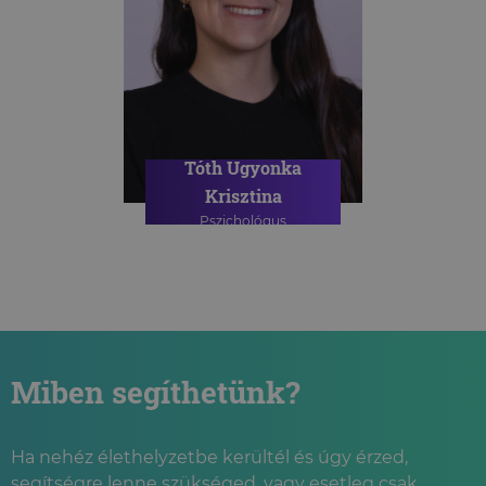
Tóth Ugyonka
Krisztina
Pszichológus
Miben segíthetünk?
Ha nehéz élethelyzetbe kerültél és úgy érzed,
segítségre lenne szükséged, vagy esetleg csak