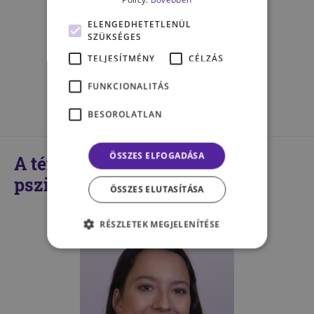
valójában szenved” – dr. Bánki
György a szegedi Pszicho-
ELENGEDHETETLENÜL
SZÜKSÉGES
Kávéházban
TELJESÍTMÉNY
CÉLZÁS
SZÉNÁSI SZILVIA
FUNKCIONALITÁS
BESOROLATLAN
ÖSSZES ELFOGADÁSA
A témában kompetens
pszichológusaink
ÖSSZES ELUTASÍTÁSA
RÉSZLETEK MEGJELENÍTÉSE