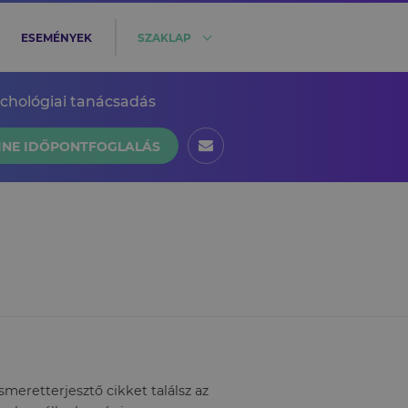
ESEMÉNYEK
SZAKLAP
ichológiai tanácsadás
INE IDŐPONTFOGLALÁS
eretterjesztő cikket találsz az