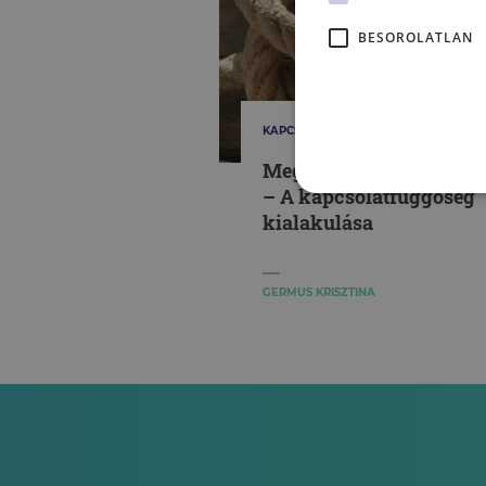
BESOROLATLAN
KAPCSOLATAINK
Megtartani. Mindenáro
– A kapcsolatfüggőség
kialakulása
GERMUS KRISZTINA