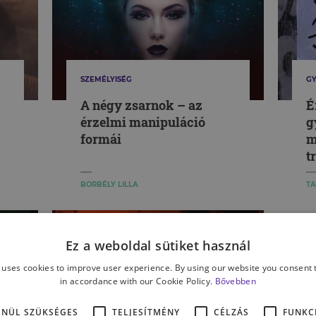
SZEMÉLYISÉG
GY
A négy zsarnok – az
É
érzelmi manipuláció
g
formái
m
t
BORBÉLY LILLA
TA
Ez a weboldal sütiket használ
 uses cookies to improve user experience. By using our website you consent t
in accordance with our Cookie Policy.
Bővebben
ENÜL SZÜKSÉGES
TELJESÍTMÉNY
CÉLZÁS
FUNKC