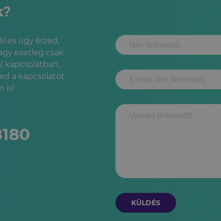
k?
l és úgy érzed,
agy esetleg csak
l kapcsolatban,
led a kapcsolatot.
 is!
8180
KÜLDÉS