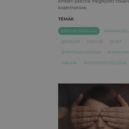
emberi psziché megfejtett titkairó
közérthetőek.
TÉMÁK
ÉRZELMI ZSAROLÁS
PÁRKAPCSOL
SZERELEM
PSZICHÉ
SPORT
SPORTPSZICHOLÓGIA
KOMMUNIK
TRAUMA
POZITÍV PSZICHOLÓGIA