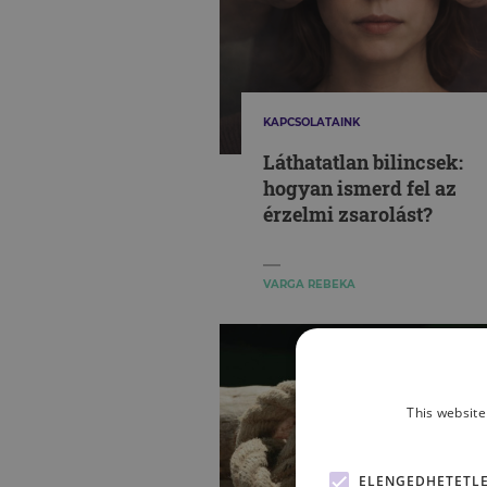
KAPCSOLATAINK
Láthatatlan bilincsek:
hogyan ismerd fel az
érzelmi zsarolást?
VARGA REBEKA
This website
ELENGEDHETETL