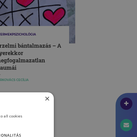
ERMEKPSZICHOLÓGIA
rzelmi bántalmazás – A
yerekkor
egfogalmazatlan
raumái
RKOVÁCS CECÍLIA
×
o all cookies
IONALITÁS