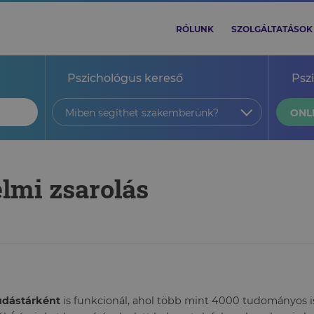
RÓLUNK
SZOLGÁLTATÁSOK
Pszichológus kereső
Psz
Miben segíthet szakemberünk?
ONL
elmi zsarolás
tudástárként
is funkcionál, ahol több mint 4000 tudományos ism