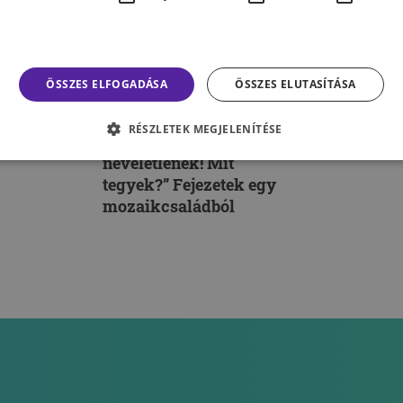
ÖSSZES ELFOGADÁSA
ÖSSZES ELUTASÍTÁSA
SZEMÉLYISÉG
RÉSZLETEK MEGJELENÍTÉSE
n?
„A párom gyerekei
neveletlenek! Mit
tegyek?” Fejezetek egy
mozaikcsaládból