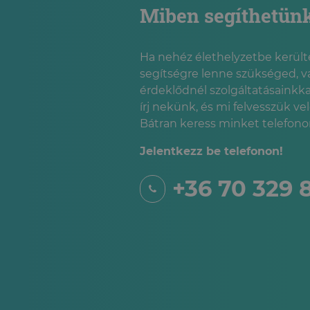
Miben segíthetün
Ha nehéz élethelyzetbe kerülté
segítségre lenne szükséged, v
érdeklődnél szolgáltatásainkka
írj nekünk, és mi felvesszük ve
Bátran keress minket telefonon
Jelentkezz be telefonon!
+36 70 329 