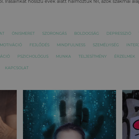
l. Írásainkat hosszú évek alatt halmoztuk fel, azok szakmai al
AT
ÖNISMERET
SZORONGÁS
BOLDOGSÁG
DEPRESSZIÓ
MOTIVÁCIÓ
FEJLŐDÉS
MINDFULNESS
SZEMÉLYISÉG
INTER
ÁCIÓ
PSZICHOLÓGUS
MUNKA
TELJESÍTMÉNY
ÉRZELMEK
KAPCSOLAT