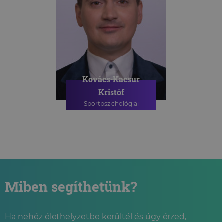
Kovács-Kacsur
Kristóf
Sportpszichológiai
szakpszichológus
SPORTPSZICHOLÓGIAI
TANÁCSADÁS
Miben segíthetünk?
Ha nehéz élethelyzetbe kerültél és úgy érzed,