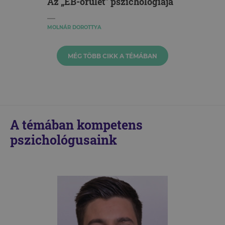
Az „EB-őrület" pszichológiája
MOLNÁR DOROTTYA
MÉG TÖBB CIKK A TÉMÁBAN
A témában kompetens
pszichológusaink