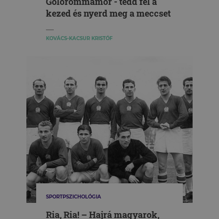
Gólörömmámor - tedd fel a
kezed és nyerd meg a meccset
KOVÁCS-KACSUR KRISTÓF
SPORTPSZICHOLÓGIA
Ria, Ria! – Hajrá magyarok,