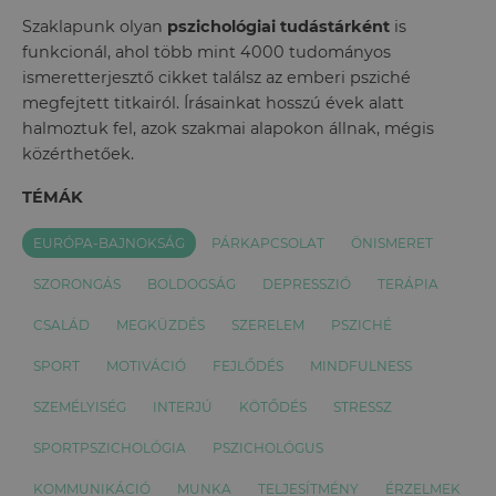
Szaklapunk olyan
pszichológiai tudástárként
is
funkcionál, ahol több mint 4000 tudományos
ismeretterjesztő cikket találsz az emberi psziché
megfejtett titkairól. Írásainkat hosszú évek alatt
halmoztuk fel, azok szakmai alapokon állnak, mégis
közérthetőek.
TÉMÁK
EURÓPA-BAJNOKSÁG
PÁRKAPCSOLAT
ÖNISMERET
SZORONGÁS
BOLDOGSÁG
DEPRESSZIÓ
TERÁPIA
CSALÁD
MEGKÜZDÉS
SZERELEM
PSZICHÉ
SPORT
MOTIVÁCIÓ
FEJLŐDÉS
MINDFULNESS
SZEMÉLYISÉG
INTERJÚ
KÖTŐDÉS
STRESSZ
SPORTPSZICHOLÓGIA
PSZICHOLÓGUS
KOMMUNIKÁCIÓ
MUNKA
TELJESÍTMÉNY
ÉRZELMEK