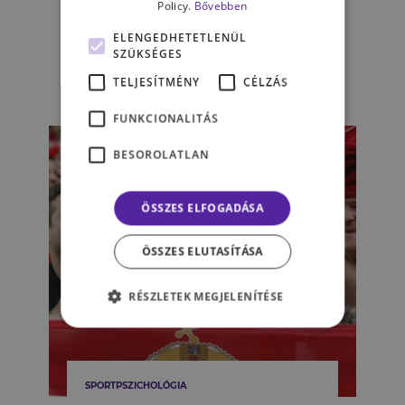
A sérülések pszichológiája:
Policy.
Bővebben
hogyan épüljünk fel
ELENGEDHETETLENÜL
mentálisan?
SZÜKSÉGES
TELJESÍTMÉNY
CÉLZÁS
KOVÁCS-KACSUR KRISTÓF
FUNKCIONALITÁS
BESOROLATLAN
ÖSSZES ELFOGADÁSA
ÖSSZES ELUTASÍTÁSA
RÉSZLETEK MEGJELENÍTÉSE
SPORTPSZICHOLÓGIA