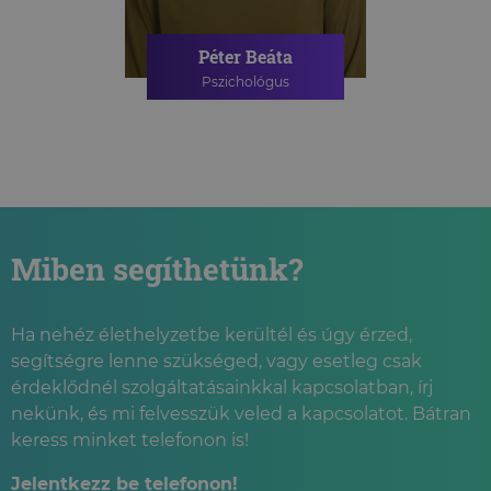
Péter Beáta
Pszichológus
Miben segíthetünk?
Ha nehéz élethelyzetbe kerültél és úgy érzed,
segítségre lenne szükséged, vagy esetleg csak
érdeklődnél szolgáltatásainkkal kapcsolatban, írj
nekünk, és mi felvesszük veled a kapcsolatot. Bátran
keress minket telefonon is!
Jelentkezz be telefonon!