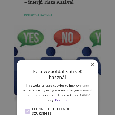
– interjú Tisza Katával
DOBROTKA KATINKA
×
Ez a weboldal sütiket
használ
This website uses cookies to improve user
experience. By using our website you consent
to all cookies in accordance with our Cookie
KAPCSOLATAINK
Policy.
Bővebben
Hogyan győzd meg a
ELENGEDHETETLENÜL
többséget? – A kisebbségi
SZÜKSÉGES