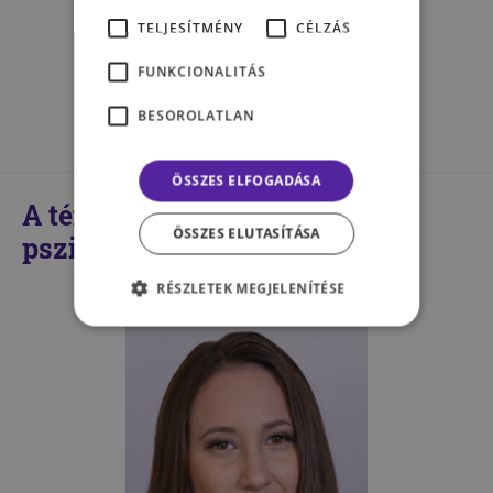
hatás
TELJESÍTMÉNY
CÉLZÁS
FUNKCIONALITÁS
BUTI VERONIKA
BESOROLATLAN
ÖSSZES ELFOGADÁSA
A témában kompetens
ÖSSZES ELUTASÍTÁSA
pszichológusaink
RÉSZLETEK MEGJELENÍTÉSE