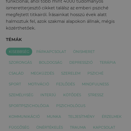
funkcionál, ahol több mint 4000 tudományos
ismeretterjesztő cikket találsz az emberi psziché
megfejtett titkairól. Írásainkat hosszú évek alatt
halmoztuk fel, azok szakmai alapokon állnak, mégis
közérthetőek.
TÉMÁK
KISEBBSÉG
PÁRKAPCSOLAT
ÖNISMERET
SZORONGÁS
BOLDOGSÁG
DEPRESSZIÓ
TERÁPIA
CSALÁD
MEGKÜZDÉS
SZERELEM
PSZICHÉ
SPORT
MOTIVÁCIÓ
FEJLŐDÉS
MINDFULNESS
SZEMÉLYISÉG
INTERJÚ
KÖTŐDÉS
STRESSZ
SPORTPSZICHOLÓGIA
PSZICHOLÓGUS
KOMMUNIKÁCIÓ
MUNKA
TELJESÍTMÉNY
ÉRZELMEK
FÜGGŐSÉG
ÖNÉRTÉKELÉS
TRAUMA
KAPCSOLAT