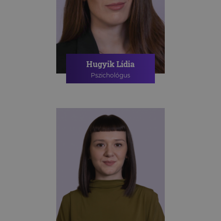
Hugyik Lídia
Pszichológus
PSZICHOLÓGIAI TANÁCSADÁS
ONLINE PSZICHOLÓGIAI
TANÁCSADÁS