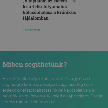
„A fájdalom az életem” – a
testi-lelki folyamatok
kölcsönhatása a krónikus
fájdalomban
ILLÉS ESZTER
Miben segíthetünk?
Ha nehéz élethelyzetbe kerültél és úgy érzed,
segítségre lenne szükséged, vagy esetleg csak
érdeklődnél szolgáltatásainkkal kapcsolatban, írj
nekünk, és mi felvesszük veled a kapcsolatot. Bátran
keress minket telefonon is!