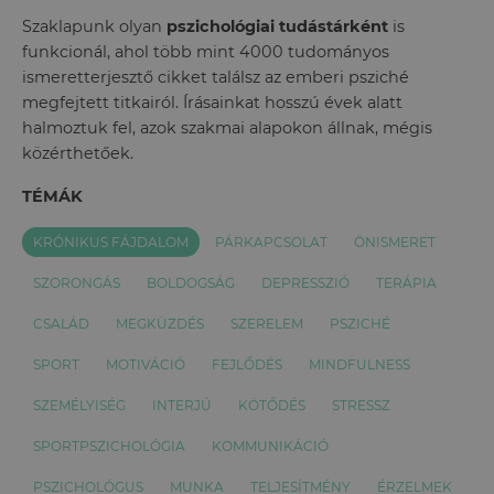
Szaklapunk olyan
pszichológiai tudástárként
is
funkcionál, ahol több mint 4000 tudományos
ismeretterjesztő cikket találsz az emberi psziché
megfejtett titkairól. Írásainkat hosszú évek alatt
halmoztuk fel, azok szakmai alapokon állnak, mégis
közérthetőek.
TÉMÁK
KRÓNIKUS FÁJDALOM
PÁRKAPCSOLAT
ÖNISMERET
SZORONGÁS
BOLDOGSÁG
DEPRESSZIÓ
TERÁPIA
CSALÁD
MEGKÜZDÉS
SZERELEM
PSZICHÉ
SPORT
MOTIVÁCIÓ
FEJLŐDÉS
MINDFULNESS
SZEMÉLYISÉG
INTERJÚ
KÖTŐDÉS
STRESSZ
SPORTPSZICHOLÓGIA
KOMMUNIKÁCIÓ
PSZICHOLÓGUS
MUNKA
TELJESÍTMÉNY
ÉRZELMEK