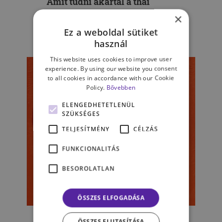
Amit tudni akartál a thai
masszázsról
×
Ez a weboldal sütiket
RACS ESZTER
használ
This website uses cookies to improve user
experience. By using our website you consent
to all cookies in accordance with our Cookie
Policy.
Bővebben
ELENGEDHETETLENÜL
SZÜKSÉGES
TELJESÍTMÉNY
CÉLZÁS
FUNKCIONALITÁS
BESOROLATLAN
ÖSSZES ELFOGADÁSA
KAPCSOLATAINK
„Lélekre fel a krónikus
ÖSSZES ELUTASÍTÁSA