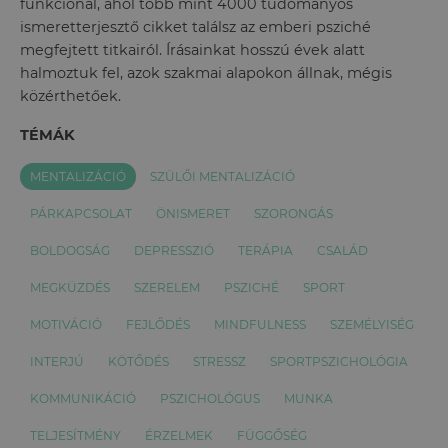
funkcionál, ahol több mint 4000 tudományos
ismeretterjesztő cikket találsz az emberi psziché
megfejtett titkairól. Írásainkat hosszú évek alatt
halmoztuk fel, azok szakmai alapokon állnak, mégis
közérthetőek.
TÉMÁK
MENTALIZÁCIÓ
SZÜLŐI MENTALIZÁCIÓ
PÁRKAPCSOLAT
ÖNISMERET
SZORONGÁS
BOLDOGSÁG
DEPRESSZIÓ
TERÁPIA
CSALÁD
MEGKÜZDÉS
SZERELEM
PSZICHÉ
SPORT
MOTIVÁCIÓ
FEJLŐDÉS
MINDFULNESS
SZEMÉLYISÉG
INTERJÚ
KÖTŐDÉS
STRESSZ
SPORTPSZICHOLÓGIA
KOMMUNIKÁCIÓ
PSZICHOLÓGUS
MUNKA
TELJESÍTMÉNY
ÉRZELMEK
FÜGGŐSÉG