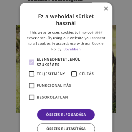
×
KÁROLY FRUZSINA
Ez a weboldal sütiket
használ
This website uses cookies to improve user
experience. By using our website you consent
to all cookies in accordance with our Cookie
Policy.
Bővebben
ELENGEDHETETLENÜL
SZÜKSÉGES
TELJESÍTMÉNY
CÉLZÁS
FUNKCIONALITÁS
BESOROLATLAN
GYERMEKPSZICHOLÓGIA
ÖSSZES ELFOGADÁSA
Az édesanya mint a gyermek
érzelmeinek tükre
ÖSSZES ELUTASÍTÁSA