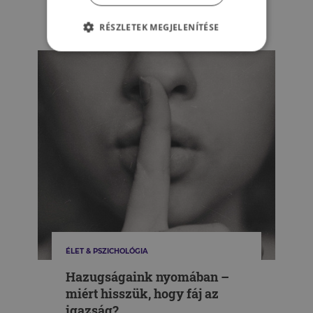
VARGA ZOLTÁN
RÉSZLETEK MEGJELENÍTÉSE
ÉLET & PSZICHOLÓGIA
Hazugságaink nyomában –
miért hisszük, hogy fáj az
igazság?