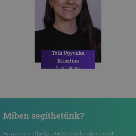
Tóth Ugyonka
Krisztina
Pszichológus
Miben segíthetünk?
Ha nehéz élethelyzetbe kerültél és úgy érzed,