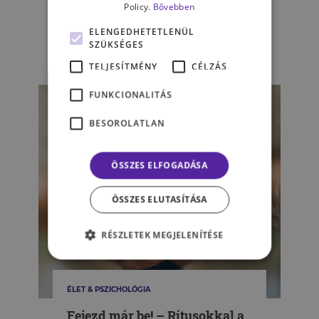
Non-stop online – nyugi
Policy.
Bővebben
bírom! Vagy mégsem? I. rész
ELENGEDHETETLENÜL
SZÜKSÉGES
DEMETER TÜNDE
TELJESÍTMÉNY
CÉLZÁS
FUNKCIONALITÁS
BESOROLATLAN
ÖSSZES ELFOGADÁSA
ÖSSZES ELUTASÍTÁSA
RÉSZLETEK MEGJELENÍTÉSE
ÉLET & PSZICHOLÓGIA
Fejezd már be! – Rítusokkal a