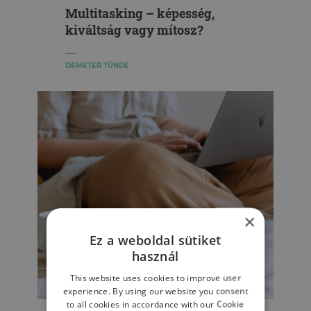
Multitasking – képesség,
kiváltság vagy mítosz?
DEMETER TÜNDE
×
Ez a weboldal sütiket
használ
This website uses cookies to improve user
experience. By using our website you consent
MUNKAPSZICHOLÓGIA
to all cookies in accordance with our Cookie