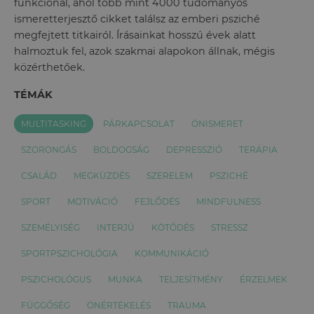
funkcionál, ahol több mint 4000 tudományos
ismeretterjesztő cikket találsz az emberi psziché
megfejtett titkairól. Írásainkat hosszú évek alatt
halmoztuk fel, azok szakmai alapokon állnak, mégis
közérthetőek.
TÉMÁK
MULTITASKING
PÁRKAPCSOLAT
ÖNISMERET
SZORONGÁS
BOLDOGSÁG
DEPRESSZIÓ
TERÁPIA
CSALÁD
MEGKÜZDÉS
SZERELEM
PSZICHÉ
SPORT
MOTIVÁCIÓ
FEJLŐDÉS
MINDFULNESS
SZEMÉLYISÉG
INTERJÚ
KÖTŐDÉS
STRESSZ
SPORTPSZICHOLÓGIA
KOMMUNIKÁCIÓ
PSZICHOLÓGUS
MUNKA
TELJESÍTMÉNY
ÉRZELMEK
FÜGGŐSÉG
ÖNÉRTÉKELÉS
TRAUMA