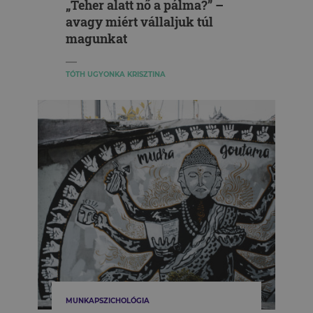
„Teher alatt nő a pálma?” –
avagy miért vállaljuk túl
magunkat
TÓTH UGYONKA KRISZTINA
MUNKAPSZICHOLÓGIA