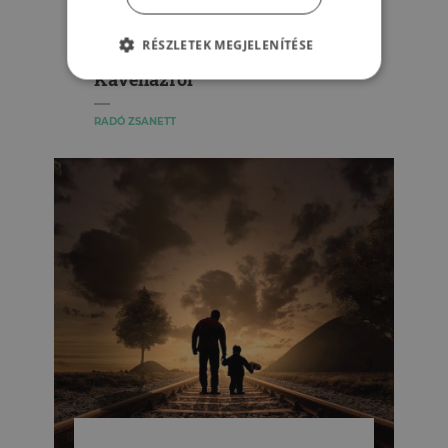
önismereti vagy terápiás
munkával ér fel” – tudósítás a
RÉSZLETEK MEGJELENÍTÉSE
debreceni Pszicho-
Kávéházról
RADÓ ZSANETT