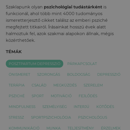
Szaklapunk olyan
pszichológiai tudástárként
is
funkcionál, ahol több mint 4000 tudományos
ismeretterjesztő cikket találsz az emberi psziché
megfejtett titkairól. Írásainkat hosszú évek alatt
halmoztuk fel, azok szakmai alapokon állnak, mégis
közérthetőek.
TÉMÁK
POSZTPARTUM DEPRESSZIÓ
PÁRKAPCSOLAT
ÖNISMERET
SZORONGÁS
BOLDOGSÁG
DEPRESSZIÓ
TERÁPIA
CSALÁD
MEGKÜZDÉS
SZERELEM
PSZICHÉ
SPORT
MOTIVÁCIÓ
FEJLŐDÉS
MINDFULNESS
SZEMÉLYISÉG
INTERJÚ
KÖTŐDÉS
STRESSZ
SPORTPSZICHOLÓGIA
PSZICHOLÓGUS
KOMMUNIKÁCIÓ
MUNKA
TELJESÍTMÉNY
ÉRZELMEK