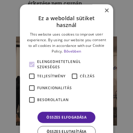
érkezése nem csupán
×
örömmel jár...
Ez a weboldal sütiket
használ
TROMBITÁSNÉ MITERLI
This website uses cookies to improve user
experience. By using our website you consent
to all cookies in accordance with our Cookie
Policy.
Bővebben
ELENGEDHETETLENÜL
SZÜKSÉGES
TELJESÍTMÉNY
CÉLZÁS
FUNKCIONALITÁS
BESOROLATLAN
ÖSSZES ELFOGADÁSA
„Egy gyerekszülés 200 óra
ÖSSZES ELUTASÍTÁSA