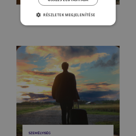
ÉLET & PSZICHOLÓGIA
Valakivé válni –
RÉSZLETEK MEGJELENÍTÉSE
könyvajánlónk
SZEMÉLYISÉG