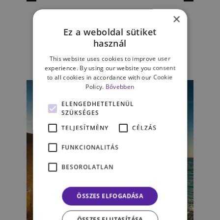
Hogyan lehetnék támogató
×
társ? – A szupportív
Ez a weboldal sütiket
kommunikációról
használ
This website uses cookies to improve user
SZARKA ORSOLYA
experience. By using our website you consent
to all cookies in accordance with our Cookie
Policy.
Bővebben
ELENGEDHETETLENÜL
SZÜKSÉGES
TELJESÍTMÉNY
CÉLZÁS
FUNKCIONALITÁS
BESOROLATLAN
ÖSSZES ELFOGADÁSA
ÖSSZES ELUTASÍTÁSA