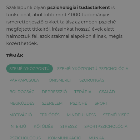
Szaklapunk olyan
pszichológiai tudástárként
is
funkcionál, ahol több mint 4000 tudományos
ismeretterjesztő cikket találsz az emberi psziché
megfejtett titkairól. Írásainkat hosszú évek alatt
halmoztuk fel, azok szakmai alapokon állnak, mégis
közérthetőek.
TÉMÁK
SZEMÉLYKÖZPONTÚ
SZEMÉLYKÖZPONTÚ PSZICHOLÓGIA
PÁRKAPCSOLAT
ÖNISMERET
SZORONGÁS
BOLDOGSÁG
DEPRESSZIÓ
TERÁPIA
CSALÁD
MEGKÜZDÉS
SZERELEM
PSZICHÉ
SPORT
MOTIVÁCIÓ
FEJLŐDÉS
MINDFULNESS
SZEMÉLYISÉG
INTERJÚ
KÖTŐDÉS
STRESSZ
SPORTPSZICHOLÓGIA
PSZICHOLÓGUS
KOMMUNIKÁCIÓ
MUNKA