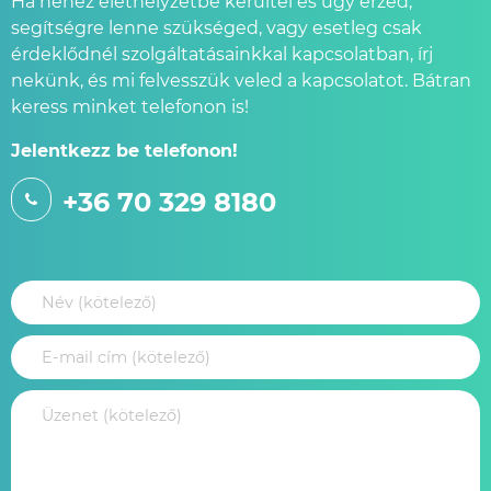
Ha nehéz élethelyzetbe kerültél és úgy érzed,
segítségre lenne szükséged, vagy esetleg csak
érdeklődnél szolgáltatásainkkal kapcsolatban, írj
nekünk, és mi felvesszük veled a kapcsolatot. Bátran
keress minket telefonon is!
Jelentkezz be telefonon!
+36 70 329 8180