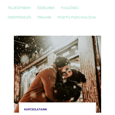
TELJESÍTMÉNY
ÉRZELMEK
FÜGGŐSÉG
ÖNÉRTÉKELÉS
TRAUMA
POZITÍV PSZICHOLÓGIA
KAPCSOLATAINK