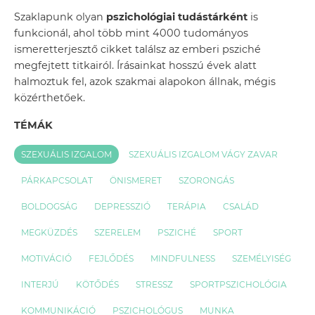
Szaklapunk olyan
pszichológiai tudástárként
is
funkcionál, ahol több mint 4000 tudományos
ismeretterjesztő cikket találsz az emberi psziché
megfejtett titkairól. Írásainkat hosszú évek alatt
halmoztuk fel, azok szakmai alapokon állnak, mégis
közérthetőek.
TÉMÁK
SZEXUÁLIS IZGALOM
SZEXUÁLIS IZGALOM VÁGY ZAVAR
PÁRKAPCSOLAT
ÖNISMERET
SZORONGÁS
BOLDOGSÁG
DEPRESSZIÓ
TERÁPIA
CSALÁD
MEGKÜZDÉS
SZERELEM
PSZICHÉ
SPORT
MOTIVÁCIÓ
FEJLŐDÉS
MINDFULNESS
SZEMÉLYISÉG
INTERJÚ
KÖTŐDÉS
STRESSZ
SPORTPSZICHOLÓGIA
KOMMUNIKÁCIÓ
PSZICHOLÓGUS
MUNKA