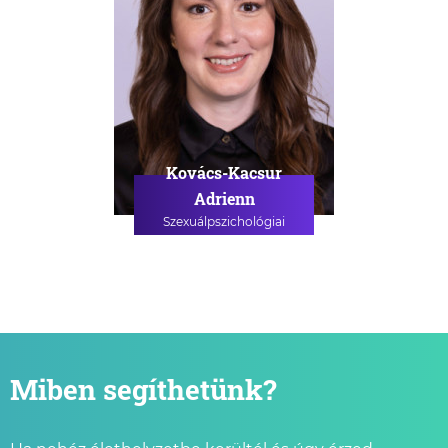
Kovács-Kacsur
Adrienn
Szexuálpszichológiai
szakpszichológus
PSZICHOLÓGIAI TANÁCSADÁS
SZEXUÁLPSZICHOLÓGIAI
TANÁCSADÁS
SZEXUÁLPSZICHOLÓGIAI
CSOPORTOS TANÁCSADÁS
Miben segíthetünk?