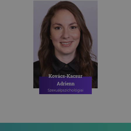
Kovács-Kacsur
Adrienn
Szexuálpszichológiai
szakpszichológus
PSZICHOLÓGIAI TANÁCSADÁS
SZEXUÁLPSZICHOLÓGIAI
TANÁCSADÁS
SZEXUÁLPSZICHOLÓGIAI
CSOPORTOS TANÁCSADÁS