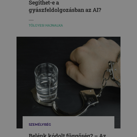
Segíthet-e a
gyászfeldolgozásban az AI?
TÖLGYESI HAJNALKA
SZEMÉLYISÉG
Belénk kódolt függőség? – Az