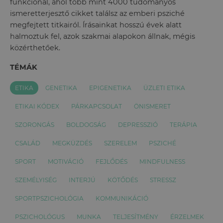
funkcionál, ahol több mint 4000 tudományos
ismeretterjesztő cikket találsz az emberi psziché
megfejtett titkairól. Írásainkat hosszú évek alatt
halmoztuk fel, azok szakmai alapokon állnak, mégis
közérthetőek.
TÉMÁK
ETIKA
GENETIKA
EPIGENETIKA
ÜZLETI ETIKA
ETIKAI KÓDEX
PÁRKAPCSOLAT
ÖNISMERET
SZORONGÁS
BOLDOGSÁG
DEPRESSZIÓ
TERÁPIA
CSALÁD
MEGKÜZDÉS
SZERELEM
PSZICHÉ
SPORT
MOTIVÁCIÓ
FEJLŐDÉS
MINDFULNESS
SZEMÉLYISÉG
INTERJÚ
KÖTŐDÉS
STRESSZ
SPORTPSZICHOLÓGIA
KOMMUNIKÁCIÓ
PSZICHOLÓGUS
MUNKA
TELJESÍTMÉNY
ÉRZELMEK