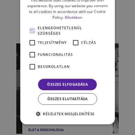
Mesterséges érzések és
experience. By using our website you consent
digitális empátia – Az
to all cookies in accordance with our Cookie
Érzelem AI működése
Policy.
Bővebben
PÁLFFY DOROTTYA, AZ MCC-MINDSET
ELENGEDHETETLENÜL
PSZICHOLÓGIA ISKOLA HALLGATÓJA
SZÜKSÉGES
TELJESÍTMÉNY
CÉLZÁS
FUNKCIONALITÁS
BESOROLATLAN
ÖSSZES ELFOGADÁSA
ÖSSZES ELUTASÍTÁSA
RÉSZLETEK MEGJELENÍTÉSE
ÉLET & PSZICHOLÓGIA