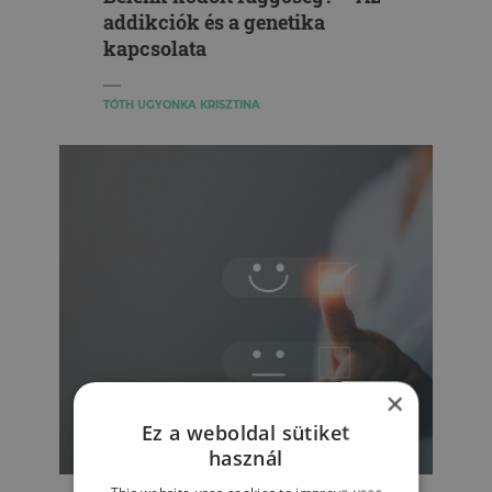
addikciók és a genetika
kapcsolata
TÓTH UGYONKA KRISZTINA
×
Ez a weboldal sütiket
használ
ÉLET & PSZICHOLÓGIA
This website uses cookies to improve user