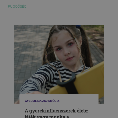
FÜGGŐSÉG
GYERMEKPSZICHOLÓGIA
A gyerekinfluenszerek élete:
játék vagy munka a