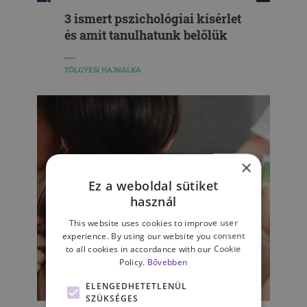
3 ismert pszichológiai kísérlet
és amit tanulhatunk belőlük
TÖLGYESI HAJNALKA
×
Ez a weboldal sütiket
használ
This website uses cookies to improve user
experience. By using our website you consent
to all cookies in accordance with our Cookie
Policy.
Bővebben
ELENGEDHETETLENÜL
GYERMEKPSZICHOLÓGIA
SZÜKSÉGES