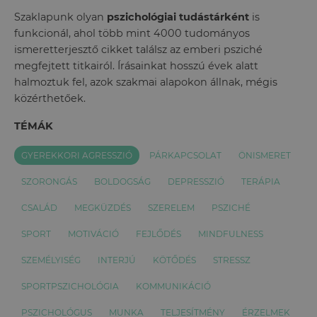
Szaklapunk olyan
pszichológiai tudástárként
is
funkcionál, ahol több mint 4000 tudományos
ismeretterjesztő cikket találsz az emberi psziché
megfejtett titkairól. Írásainkat hosszú évek alatt
halmoztuk fel, azok szakmai alapokon állnak, mégis
közérthetőek.
TÉMÁK
GYEREKKORI AGRESSZIÓ
PÁRKAPCSOLAT
ÖNISMERET
SZORONGÁS
BOLDOGSÁG
DEPRESSZIÓ
TERÁPIA
CSALÁD
MEGKÜZDÉS
SZERELEM
PSZICHÉ
SPORT
MOTIVÁCIÓ
FEJLŐDÉS
MINDFULNESS
SZEMÉLYISÉG
INTERJÚ
KÖTŐDÉS
STRESSZ
SPORTPSZICHOLÓGIA
KOMMUNIKÁCIÓ
PSZICHOLÓGUS
MUNKA
TELJESÍTMÉNY
ÉRZELMEK