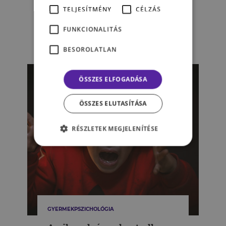
Már engem is csapkod a
TELJESÍTMÉNY
CÉLZÁS
kétévesem: mit rontok el?
FUNKCIONALITÁS
TARKOVÁCS CECÍLIA
BESOROLATLAN
ÖSSZES ELFOGADÁSA
ÖSSZES ELUTASÍTÁSA
RÉSZLETEK MEGJELENÍTÉSE
GYERMEKPSZICHOLÓGIA