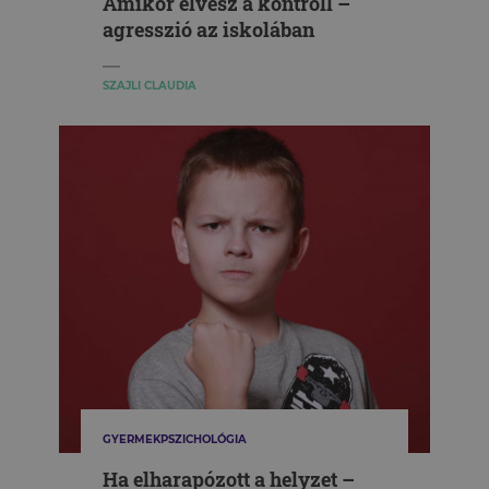
Amikor elvész a kontroll –
agresszió az iskolában
SZAJLI CLAUDIA
GYERMEKPSZICHOLÓGIA
Ha elharapózott a helyzet –