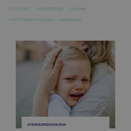
FÜGGŐSÉG
ÖNÉRTÉKELÉS
TRAUMA
POZITÍV PSZICHOLÓGIA
KAPCSOLAT
GYERMEKPSZICHOLÓGIA