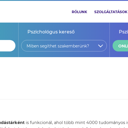
RÓLUNK
SZOLGÁLTATÁSOK
Pszichológus kereső
Psz
Miben segíthet szakemberünk?
ONL
tudástárként
is funkcionál, ahol több mint 4000 tudományos ism