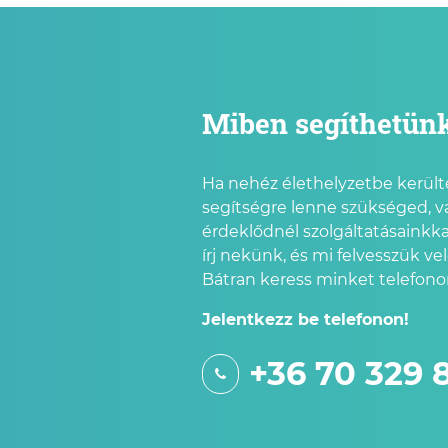
Miben segíthetün
Ha nehéz élethelyzetbe kerülté
segítségre lenne szükséged, v
érdeklődnél szolgáltatásainkka
írj nekünk, és mi felvesszük ve
Bátran keress minket telefonon
Jelentkezz be telefonon!
+36 70 329 