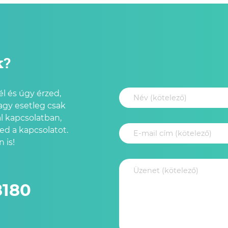
k?
l és úgy érzed,
agy esetleg csak
l kapcsolatban,
led a kapcsolatot.
 is!
8180