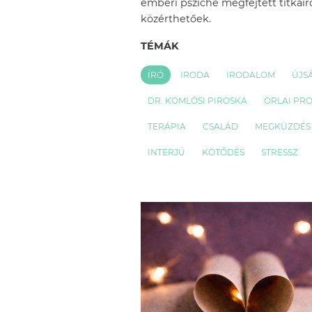
emberi psziché megfejtett titkairó
közérthetőek.
TÉMÁK
ÍRÓ
IRODA
IRODALOM
ÚJS
DR. KOMLÓSI PIROSKA
ORLAI PR
TERÁPIA
CSALÁD
MEGKÜZDÉS
INTERJÚ
KÖTŐDÉS
STRESSZ