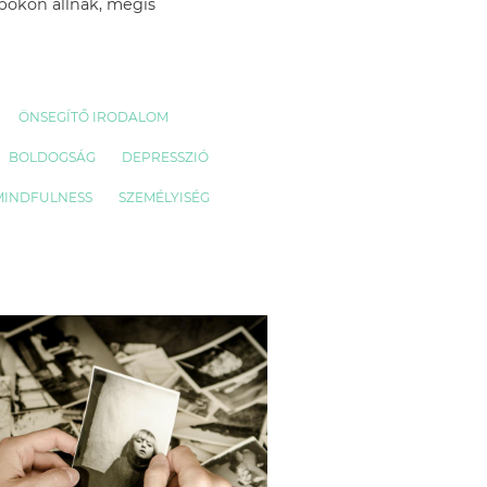
apokon állnak, mégis
ÖNSEGÍTŐ IRODALOM
BOLDOGSÁG
DEPRESSZIÓ
MINDFULNESS
SZEMÉLYISÉG