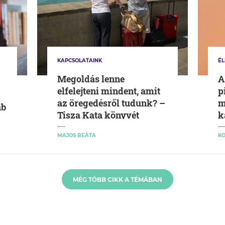
KAPCSOLATAINK
ÉL
Megoldás lenne
A
elfelejteni mindent, amit
p
az öregedésről tudunk? –
m
áb
Tisza Kata könyvét
k
ajánljuk
é
MAJOS BEÁTA
KO
t
MÉG TÖBB CIKK A TÉMÁBAN