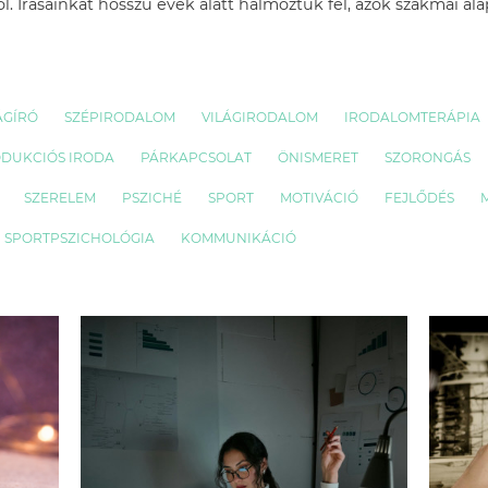
l. Írásainkat hosszú évek alatt halmoztuk fel, azok szakmai al
ÁGÍRÓ
SZÉPIRODALOM
VILÁGIRODALOM
IRODALOMTERÁPIA
ODUKCIÓS IRODA
PÁRKAPCSOLAT
ÖNISMERET
SZORONGÁS
SZERELEM
PSZICHÉ
SPORT
MOTIVÁCIÓ
FEJLŐDÉS
SPORTPSZICHOLÓGIA
KOMMUNIKÁCIÓ