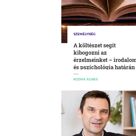
SZEMÉLYISÉG
A költészet segít
kibogozni az
érzelmeinket – irodalo
és pszichológia határán
KOZMA ÁGNES