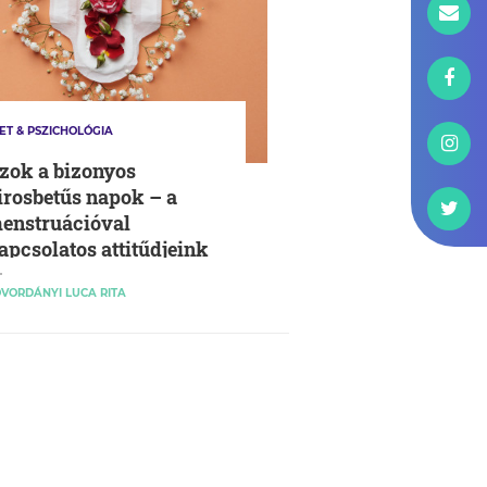
ET & PSZICHOLÓGIA
zok a bizonyos
irosbetűs napok – a
enstruációval
apcsolatos attitűdjeink
s ezek hatása a nők
VORDÁNYI LUCA RITA
estképére