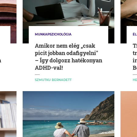
MUNKAPSZICHOLÓGIA
ÉL
Amikor nem elég „csak
T
picit jobban odafigyelni"
t
m
– Így dolgozz hatékonyan
i
ADHD-val!
B
a
SZMUTKU BERNADETT
HE