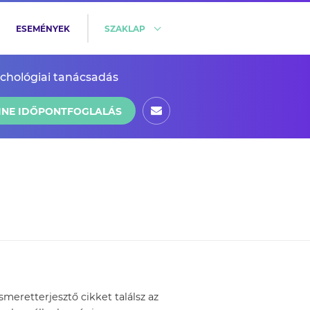
ESEMÉNYEK
SZAKLAP
ichológiai tanácsadás
INE IDŐPONTFOGLALÁS
eretterjesztő cikket találsz az