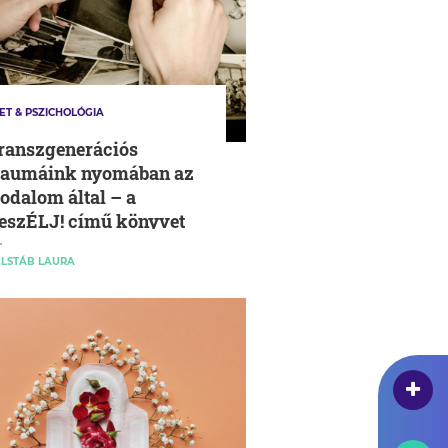
ET & PSZICHOLÓGIA
ranszgenerációs
raumáink nyomában az
rodalom által – a
eszÉLJ! című könyvet
jánljuk
LSTÁB LAURA