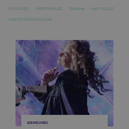
FÜGGŐSÉG
ÖNÉRTÉKELÉS
TRAUMA
KAPCSOLAT
POZITÍV PSZICHOLÓGIA
SZEMÉLYISÉG