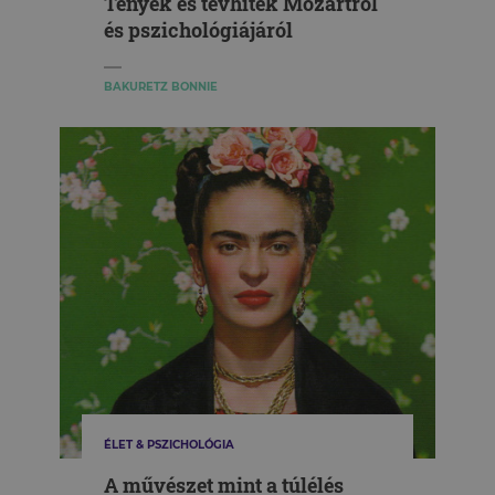
Tények és tévhitek Mozartról
és pszichológiájáról
BAKURETZ BONNIE
ÉLET & PSZICHOLÓGIA
A művészet mint a túlélés