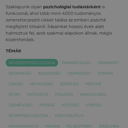
Szaklapunk olyan
pszichológiai tudástárként
is
funkcionál, ahol több mint 4000 tudományos
ismeretterjesztő cikket találsz az emberi psziché
megfejtett titkairól. Írásainkat hosszú évek alatt
halmoztuk fel, azok szakmai alapokon állnak, mégis
közérthetőek.
TÉMÁK
MŰVÉSZETPSZICHOLÓGIA
PÁRKAPCSOLAT
ÖNISMERET
SZORONGÁS
BOLDOGSÁG
DEPRESSZIÓ
TERÁPIA
CSALÁD
MEGKÜZDÉS
SZERELEM
PSZICHÉ
SPORT
MOTIVÁCIÓ
FEJLŐDÉS
MINDFULNESS
SZEMÉLYISÉG
INTERJÚ
KÖTŐDÉS
STRESSZ
SPORTPSZICHOLÓGIA
PSZICHOLÓGUS
KOMMUNIKÁCIÓ
MUNKA
TELJESÍTMÉNY
ÉRZELMEK