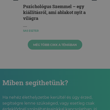
Pszichológus Szemmel – egy
kiállításról, ami ablakot nyit a
világra
SAS ESZTER
MÉG TÖBB CIKK A TÉMÁBAN
Miben segíthetünk?
Ha nehéz élethelyzetbe kerültél és úgy érzed,
segítségre lenne szükséged, vagy esetleg csak
érdeklődnél szolgáltatásainkkal kapcsolatban, írj