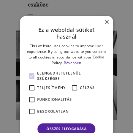
eszköze
×
MINDSET
Ez a weboldal sütiket
használ
This website uses cookies to improve user
experience. By using our website you consent
to all cookies in accordance with our Cookie
Policy.
Bővebben
ELENGEDHETETLENÜL
SZÜKSÉGES
TELJESÍTMÉNY
CÉLZÁS
FUNKCIONALITÁS
BESOROLATLAN
ÉLET & PSZICHOLÓGIA
„Minden művészet hazugság.
ÖSSZES ELFOGADÁSA