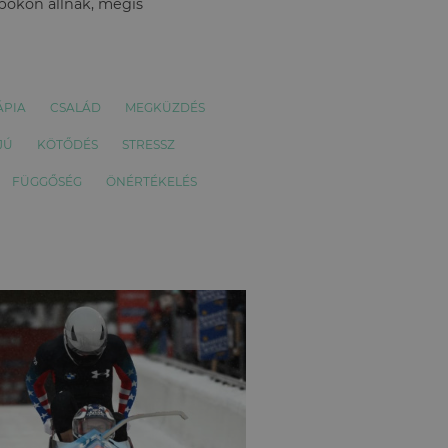
apokon állnak, mégis
ÁPIA
CSALÁD
MEGKÜZDÉS
JÚ
KÖTŐDÉS
STRESSZ
FÜGGŐSÉG
ÖNÉRTÉKELÉS