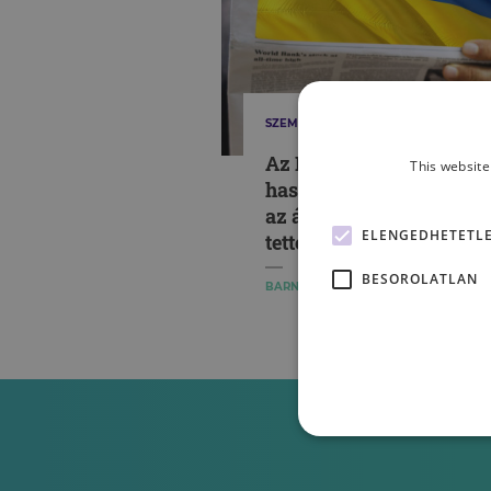
SZEMÉLYISÉG
Az Elnök meséje - hogy
This website
használja egy agresszor
az áldozati hiedelmeket
ELENGEDHETETL
tettei igazolására?
BESOROLATLAN
BARNA MÁTÉ