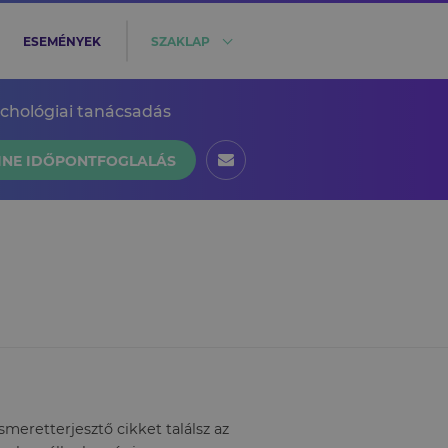
ESEMÉNYEK
SZAKLAP
ichológiai tanácsadás
INE IDŐPONTFOGLALÁS
eretterjesztő cikket találsz az