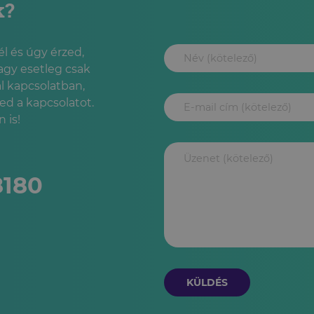
k?
l és úgy érzed,
agy esetleg csak
l kapcsolatban,
led a kapcsolatot.
 is!
8180
KÜLDÉS