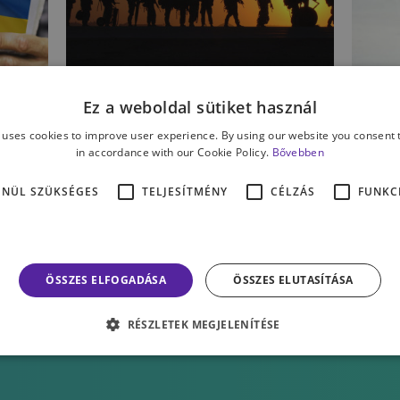
ÉLET & PSZICHOLÓGIA
SP
Ez a weboldal sütiket használ
an
Egy ostrom pszichés
T
 uses cookies to improve user experience. By using our website you consent t
hatásai – helyszíni
d
in accordance with our Cookie Policy.
Bővebben
tudósítás Kijevből
ENÜL SZÜKSÉGES
TELJESÍTMÉNY
CÉLZÁS
FUNKC
DR. MENCZEL ZSUZSANNA
BA
ÖSSZES ELFOGADÁSA
ÖSSZES ELUTASÍTÁSA
RÉSZLETEK MEGJELENÍTÉSE