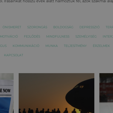
l. Írásainkat hosszú évek alatt halmoztuk fel, azok szakmai al
ÖNISMERET
SZORONGÁS
BOLDOGSÁG
DEPRESSZIÓ
TER
MOTIVÁCIÓ
FEJLŐDÉS
MINDFULNESS
SZEMÉLYISÉG
INTER
ÓGUS
KOMMUNIKÁCIÓ
MUNKA
TELJESÍTMÉNY
ÉRZELMEK
KAPCSOLAT