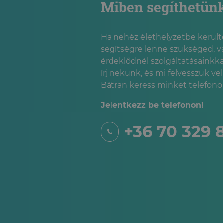
Miben segíthetün
Ha nehéz élethelyzetbe kerülté
segítségre lenne szükséged, v
érdeklődnél szolgáltatásainkka
írj nekünk, és mi felvesszük ve
Bátran keress minket telefonon
Jelentkezz be telefonon!
+36 70 329 