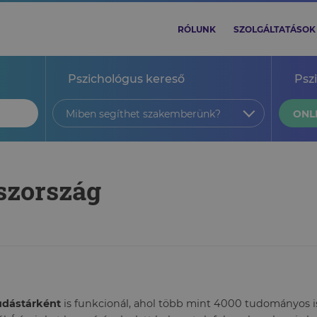
RÓLUNK
SZOLGÁLTATÁSOK
Pszichológus kereső
Psz
Miben segíthet szakemberünk?
ONL
oszország
tudástárként
is funkcionál, ahol több mint 4000 tudományos ism