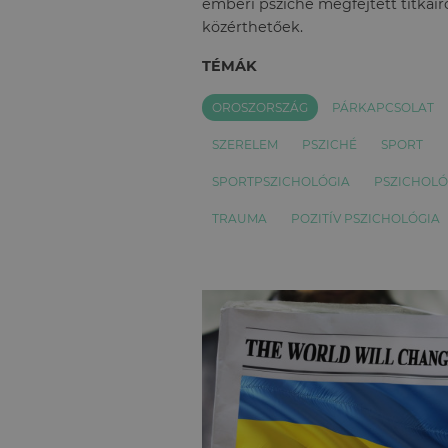
emberi psziché megfejtett titkairó
közérthetőek.
TÉMÁK
OROSZORSZÁG
PÁRKAPCSOLAT
SZERELEM
PSZICHÉ
SPORT
SPORTPSZICHOLÓGIA
PSZICHOL
TRAUMA
POZITÍV PSZICHOLÓGIA