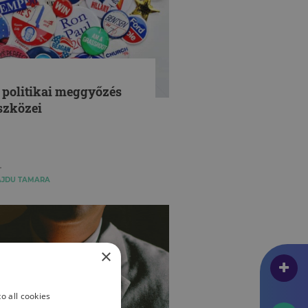
 politikai meggyőzés
szközei
AJDU TAMARA
×
o all cookies