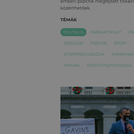
emberi psziché megfejtett titkairó
közérthetőek.
TÉMÁK
POLITIKUS
PÁRKAPCSOLAT
ÖN
SZERELEM
PSZICHÉ
SPORT
SPORTPSZICHOLÓGIA
KOMMUNIK
TRAUMA
POZITÍV PSZICHOLÓGIA