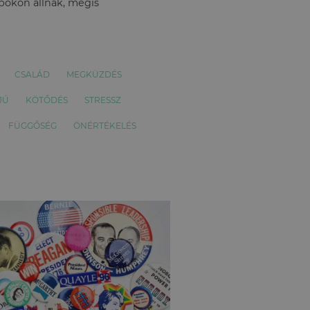
apokon állnak, mégis
CSALÁD
MEGKÜZDÉS
JÚ
KÖTŐDÉS
STRESSZ
FÜGGŐSÉG
ÖNÉRTÉKELÉS