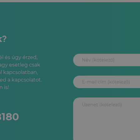
k?
l és úgy érzed,
agy esetleg csak
l kapcsolatban,
led a kapcsolatot.
 is!
8180