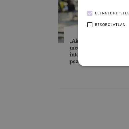
ELENGEDHETETL
BESOROLATLAN
„Aki politikus akart lenn
megcsinálták annak” –
interjú Kisházy Gergely
pszichológussal