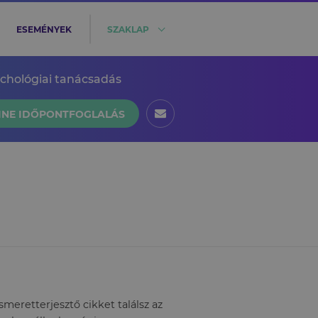
ESEMÉNYEK
SZAKLAP
ichológiai tanácsadás
INE IDŐPONTFOGLALÁS
eretterjesztő cikket találsz az