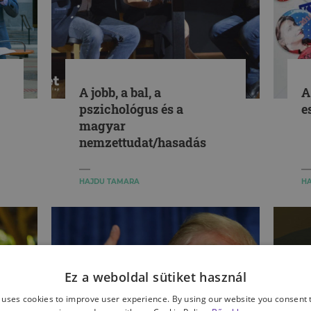
A jobb, a bal, a
A
pszichológus és a
e
magyar
nemzettudat/hasadás
HAJDU TAMARA
H
Ez a weboldal sütiket használ
 uses cookies to improve user experience. By using our website you consent t