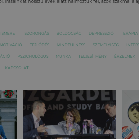
l. Írásainkat hosszú évek alatt halmoztuk fel, azok szakmai al
ISMERET
SZORONGÁS
BOLDOGSÁG
DEPRESSZIÓ
TERÁPIA
MOTIVÁCIÓ
FEJLŐDÉS
MINDFULNESS
SZEMÉLYISÉG
INTER
ÁCIÓ
PSZICHOLÓGUS
MUNKA
TELJESÍTMÉNY
ÉRZELMEK
KAPCSOLAT