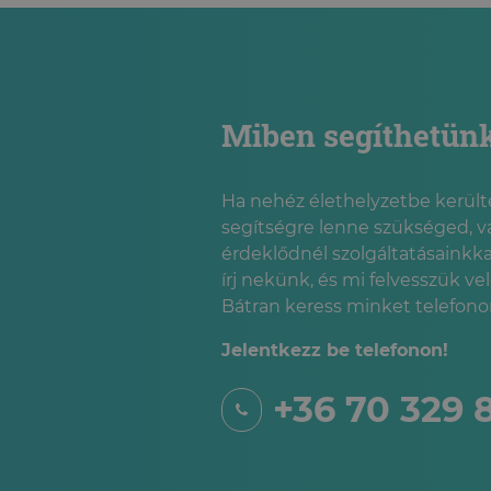
Miben segíthetün
Ha nehéz élethelyzetbe kerülté
segítségre lenne szükséged, v
érdeklődnél szolgáltatásainkka
írj nekünk, és mi felvesszük ve
Bátran keress minket telefonon
Jelentkezz be telefonon!
+36 70 329 