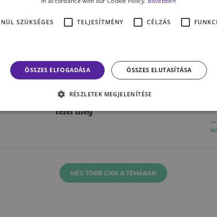
in accordance with our Cookie Policy.
Bővebben
ENÜL SZÜKSÉGES
TELJESÍTMÉNY
CÉLZÁS
FUNKC
ÉLET & PSZICHOLÓGIA
i,
„
ÖSSZES ELFOGADÁSA
ÖSSZES ELUTASÍTÁSA
A pszichológia szerint
–
Donald Trump egy
e
RÉSZLETEK MEGJELENÍTÉSE
négyéves gyermeknek
n
felel meg
MA
MÉG TÖBB CIKK A TÉMÁBAN