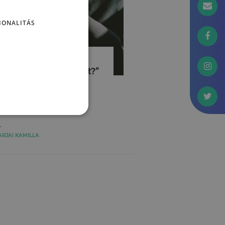
IONALITÁS
Melyik politikus őrült?”
 A kérdés, amire az
tikus pszichiáternek
incs válasza
RJAI KAMILLA