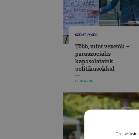
SZEMÉLYISÉG
Több, mint vezetők –
paraszociális
kapcsolataink
politikusokkal
EGRI ÁRON
This website