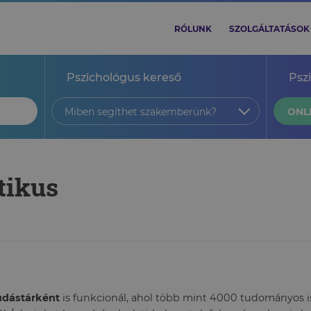
RÓLUNK
SZOLGÁLTATÁSOK
Pszichológus kereső
Psz
Miben segíthet szakemberünk?
ONL
itikus
tudástárként
is funkcionál, ahol több mint 4000 tudományos ism